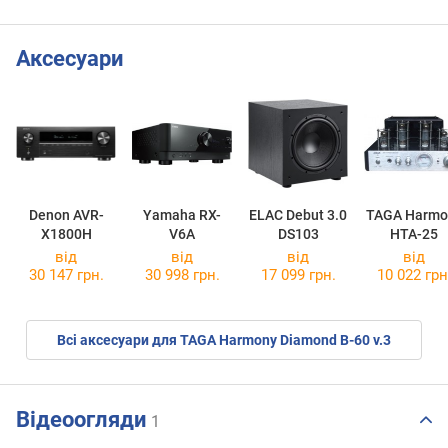
Аксесуари
Denon AVR-
Yamaha RX-
ELAC Debut 3.0
TAGA Harmo
X1800H
V6A
DS103
HTA-25
від
від
від
від
30 147 грн.
30 998 грн.
17 099 грн.
10 022 грн
Всі аксесуари для TAGA Harmony Diamond B-60 v.3
Відеоогляди
1