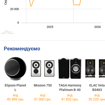
20 000
0
2024
2027
2025
2026
L
Рекомендуємо
Elipson Planet
Mission 750
TAGA Harmony
ELAC Vela
L
Platinum B-40
BS403
від
від
від
від
45 499 грн.
51 000 грн.
41 832 грн.
39 229 грн