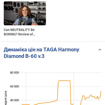
Can NEUTRALITY Be
BORING? Review of
DIAMOND B-60 v.3 speakers
by The Audio Stuff
Динаміка цін на TAGA Harmony
Diamond B-60 v.3
80 000
 000
 000
 000
 000
 000
 000
 000
60 000
Середня ціна
40 000
10 000