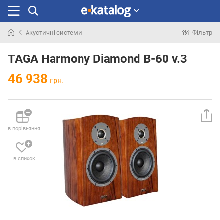
Акустичні системи
Фільтр
Шукали
раніше
TAGA Harmony Diamond B-60 v.3
46 938
грн.
в порівняння
в список