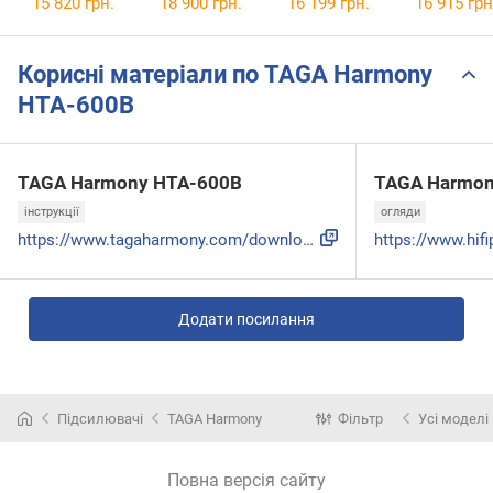
15 820 грн.
18 900 грн.
16 199 грн.
16 915 грн
Корисні матеріали по TAGA Harmony
HTA-600B
TAGA Harmony HTA-600B
TAGA Harmon
інструкції
огляди
https://www.tagaharmony.com/downloads/HTA_600B_(08-2020)_EN...
Додати посилання
Підсилювачі
TAGA Harmony
Фільтр
Усі моделі
Повна версія сайту