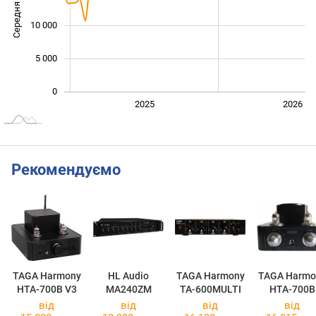
Середня ціна
10 000
10 000
5 000
0
2024
2027
2025
2026
L
Рекомендуємо
TAGA Harmony
HL Audio
TAGA Harmony
TAGA Harmo
HTA-700B V3
MA240ZM
TA-600MULTI
HTA-700B
від
від
від
від