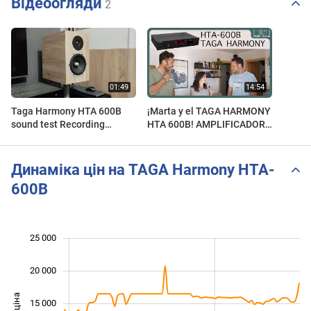
Відеоогляди
2
Taga Harmony HTA 600B
¡Marta y el TAGA HARMONY
sound test Recording
HTA 600B! AMPLIFICADOR
Xiaomi Redmi Note 12
HÍBRIDO PARA INICIARSE
Динаміка цін на TAGA Harmony HTA-
600B
25 000
 000
 000
 000
20 000
15 000