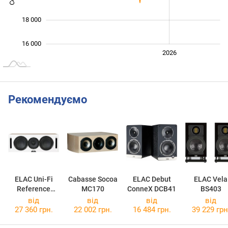
18 000
16 000
2024
2025
2028
2026
L
Рекомендуємо
ELAC Uni-Fi
Cabasse Socoa
ELAC Debut
ELAC Vela
Reference
MC170
ConneX DCB41
BS403
UCR52
від
від
від
від
27 360 грн.
22 002 грн.
16 484 грн.
39 229 грн