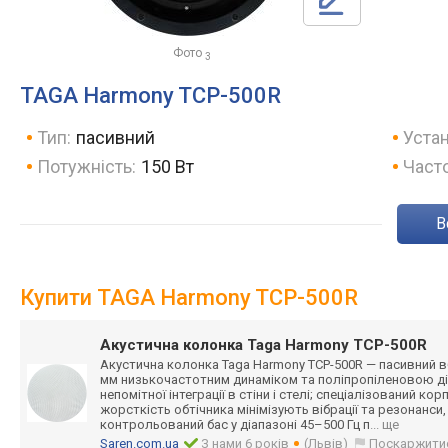
Фото
3
TAGA Harmony TCP-500R
Тип:
пасивний
Устан
Потужність:
150 Вт
Часто
Купити TAGA Harmony TCP-500R
Акустична колонка Taga Harmony TCP-500R
Акустична колонка Taga Harmony TCP-500R — пасивний 
мм низькочастотним динаміком та поліпропіленово
ю д
непомітної інтеграції в стіни і стелі; спеціалізований кор
жорсткість обтічника мінімізують вібрації та резонанси
контрольований бас у діапазоні 45–500 Гц п
... ще
Saren.com.ua
З нами 6 років
(Львів)
Поскаржити