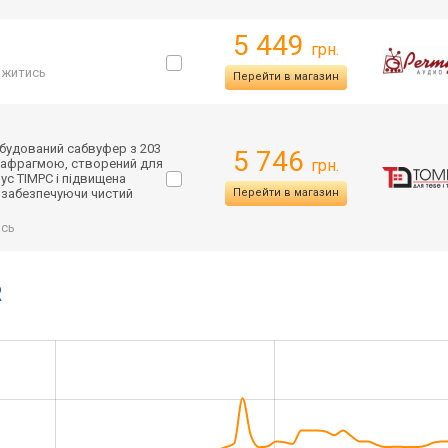
5 449
грн.
ржитись
Перейти в магазин
вбудований сабвуфер з 203
5 746
іафрагмою, створений для
грн.
пус TIMPC і підвищена
, забезпечуючи чистий
Перейти в магазин
ись
R