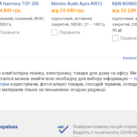
A Harmony TCP-200
Monitor Audio Apex AW12
B&W ASW60
4 849 грн.
від 35 690 грн.
від 32 249 
ований, пасивний, 80 Вт,
підлоговий, активний,
підлоговий, 
500 Гц
закритий, 500 Вт, 21 – 140 Гц
закритий, 200
90 дБ
порівняти
порівняти
порівн
Каталог
 і комп'ютерну техніку, електроніку, товари для дому та офісу.
каталозі можна знайти всю необхідну для вибору інформацію —
п
дгуки
користувачів, фотогалереї товарів, глосарій термінів, огляди
 матеріалів тільки за письмовою згодою редакції.
 країнах
Знайшли помилку на цій сторінц
Виділіть її та натисніть Ctrl+Ente