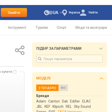
UA
Знайти
Україна
Увійти
Інструмент
Туризм
Спорт
Мода та аксесуари
ПІДБІР ЗА ПАРАМЕТРАМИ
к купити
МОДЕЛІ
у продажу
всі
Бренди
Adam
Canton
Dali
Edifier
ELAC
JBL
KEF
Klipsch
REL
Sky Sound
Sonos
SVS
TAGA Harmony