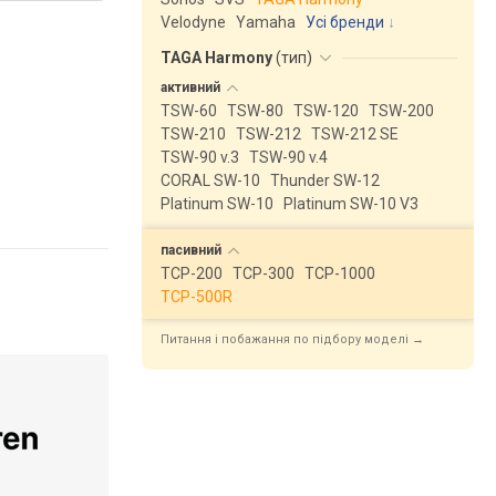
Velodyne
Yamaha
Усі бренди
TAGA Harmony
(
тип
)
активний
TSW-60
TSW-80
TSW-120
TSW-200
TSW-210
TSW-212
TSW-212 SE
TSW-90 v.3
TSW-90 v.4
CORAL SW-10
Thunder SW-12
Platinum SW-10
Platinum SW-10 V3
пасивний
TCP-200
TCP-300
TCP-1000
TCP-500R
Питання і побажання по підбору моделі →