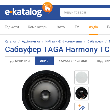
Гаджети
Комп'ютери
Фото
TV
Аудіо
П
Каталог
/
Аудіотехніка
/
Hi-Fi та Hi-End компоненти
/
Сабвуфери
/
Сабвуфер TAGA Harmony TC
ДЕ КУПИТИ
ОПИС
ХАРАКТЕРИСТИКИ
ВІДГУК
3