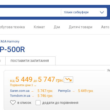
тільки сабвуфери
обутова техніка
Клімат
Дім
Дитячі товари
Авто
TAGA Harmony
P-500R
И
ПОСТАВИТИ ЗАПИТАННЯ
Я
5 449
5 747
грн.
від
до
Порівняти ціни
→
3
Saren.com.ua
→
5 747 грн.
PermyCo
→
5 449 грн.
Tomdom.in.ua
→
5 746 грн.
в список
додати до порівняння