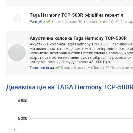
Taga Harmony TCP-500R офіційна гарантія
PermyCo
З нами більше 10-ти років
(Київ)
Поска
Акустична колонка Taga Harmony TCP-500R
Акустична колонка Taga Harmony TCP-500R — пасивний 
мм низькочастотним динаміком та поліпропіленово
ю д
непомітної інтеграції в стіни і стелі; спеціалізований кор
жорсткість обтічника мінімізують вібрації та резонанси
контрольований бас у діапазоні 45–500 Гц п
... ще
Tomdom.in.ua
З нами 6 років
(Львів)
Поскаржит
Динаміка цін на TAGA Harmony TCP-500
4 200
4 400
4 600
4 800
7 000
4 000
3 500
6 500
6 000