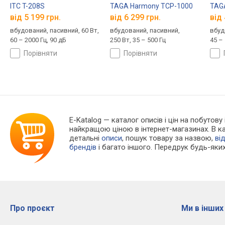
ITC T-208S
TAGA Harmony TCP-1000
TAG
від 5 199 грн.
від 6 299 грн.
від 
вбудований, пасивний, 60 Вт,
вбудований, пасивний,
вбуд
60 – 2000 Гц, 90 дБ
250 Вт, 35 – 500 Гц
45 – 
порівняти
порівняти
E-Katalog
— каталог описів і цін на побутову
найкращою ціною в інтернет-магазинах. В 
детальні
описи
, пошук товару за назвою,
ві
брендів
і багато іншого. Передрук будь-яких
Про проєкт
Ми в інших