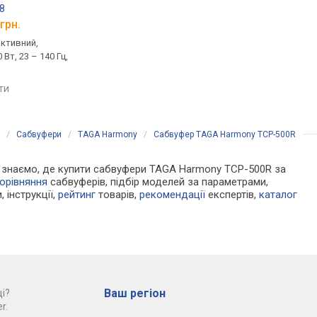
8
Yamaha NS-SW050
SVS SB-2000
грн.
від 11 061 грн.
від 54 499 грн.
активний,
підлоговий, активний,
підлоговий, активний
 Вт, 23 – 140 Гц,
фазоінверторний, 50 Вт, 28 –
закритий, 500 Вт, 19 
200 Гц
порівняти
яти
порівняти
/
Сабвуфери
/
TAGA Harmony
/
Сабвуфер TAGA Harmony TCP-500R
 Ми знаємо, де купити сабвуфери TAGA Harmony TCP-500R за
орівняння
сабвуферів, підбір моделей за параметрами,
, інструкції,
рейтинг
товарів,
рекомендації
експертів,
каталог
Ваш регіон
і?
r.