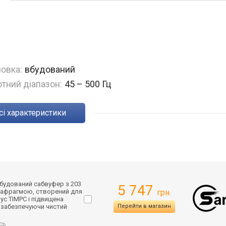
овка:
вбудований
тний діапазон:
45 – 500 Гц
Всі характеристики
вбудований сабвуфер з 203
5 747
іафрагмою, створений для
грн.
пус TIMPC і підвищена
, забезпечуючи чистий
Перейти в магазин
сь