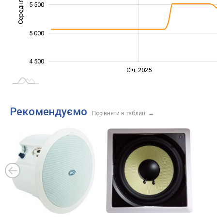
Середня ціна
4 600
5 500
5 000
4 500
Січ. 2027
Лип.
Січ. 2025
L
Рекомендуємо
Порівняти в таблиці
→