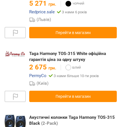
5 271
грн.
Redprice.sale
З нами 6 років
(Львів)
Перейти в магазин
Taga Harmony TOS-315 White офіційна
гарантія цiна за одну штуку
2 675
грн.
PermyCo
З нами більше 10-ти років
(Київ)
Перейти в магазин
Акустичні колонки Taga Harmony TOS-315
Black
(2-Pack)