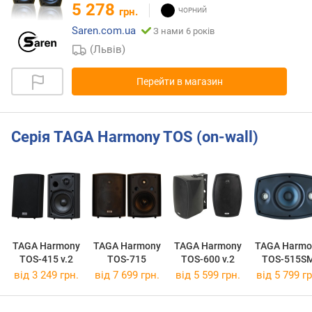
5 278
грн.
Saren.com.ua
З нами 6 років
(Львів)
Перейти в магазин
Серія TAGA Harmony TOS (on-wall)
TAGA Harmony
TAGA Harmony
TAGA Harmony
TAGA Harmo
TOS-415 v.2
TOS-715
TOS-600 v.2
TOS-515S
від 3 249 грн.
від 7 699 грн.
від 5 599 грн.
від 5 799 гр