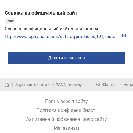
Ссылка на официальный сайт
інше
Ссылка на официальный сайт с описанием
http://www.taga-audio.com/catalog,product,id,191,custom_ins...
Додати посилання
Акустичні системи
TAGA Harmony
Фільтр
Усі 
Повна версія сайту
Політика конфіденційності
Запитання й побажання щодо сайту
Магазинам