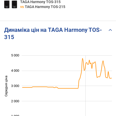
TAGA Harmony TOS-315
vs
TAGA Harmony TOS-215
Динаміка цін на TAGA Harmony TOS-
315
 000
 500
 500
 000
500
0
5 000
4 000
Середня ціна
3 000
1 500
2 000