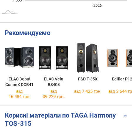
1 000
2024
2025
2028
2026
L
Рекомендуємо
ELAC Debut
ELAC Vela
F&D T-35X
Edifier P1
ConneX DCB41
BS403
від
від
від 7 425 грн.
від 3 644 гр
16 484 грн.
39 229 грн.
Корисні матеріали по TAGA Harmony
TOS-315