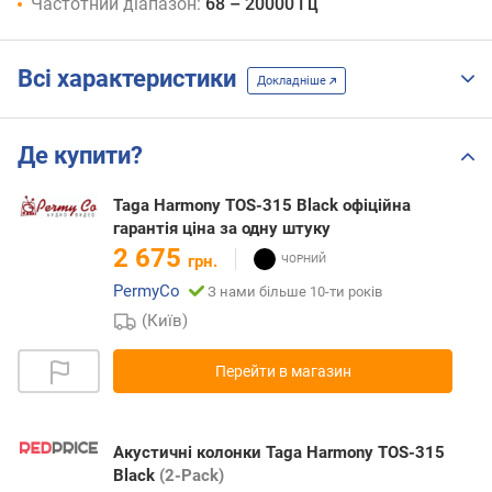
Частотний діапазон:
68 – 20000 Гц
Всі характеристики
Докладніше
Де купити?
Taga Harmony TOS-315 Black офіційна
гарантія цiна за одну штуку
2 675
грн.
PermyCo
З нами більше 10-ти років
(Київ)
Перейти в магазин
Акустичні колонки Taga Harmony TOS-315
Black
(2-Pack)