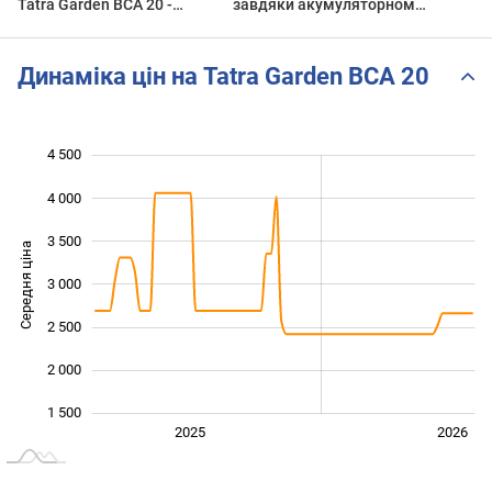
Tatra Garden BCA 20 -
завдяки акумуляторному
крутий помічник для
кущорізу Tatra Garden BCA
роботи в вашому саду!
20
Динаміка цін на Tatra Garden BCA 20
4 500
 000
 000
500
4 000
3 500
Середня ціна
3 000
1 500
2 500
2 000
1 500
Січ. 2025
Лип.
2027
2025
2026
L