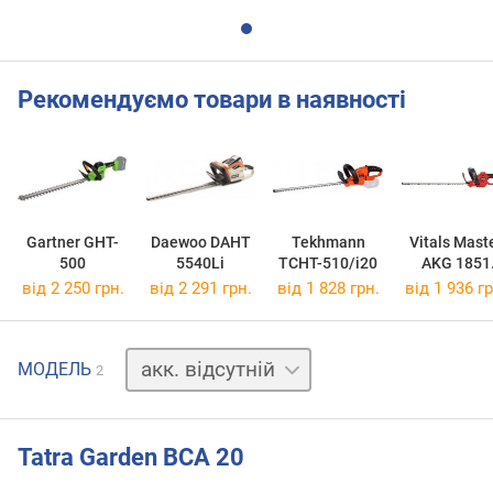
Рекомендуємо товари в наявності
Gartner GHT-
Daewoo DAHT
Tekhmann
Vitals Mast
500
5540Li
TCHT-510/i20
AKG 1851
SmartLine P
від 2 250 грн.
від 2 291 грн.
від 1 828 грн.
від 1 936 гр
акк.
МОДЕЛЬ
2
1
шт.
Tatra Garden BCA 20