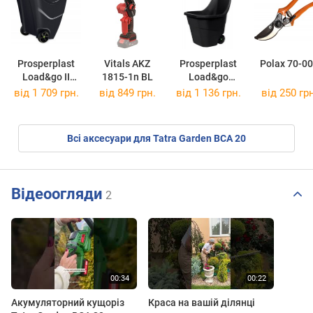
Prosperplast
Vitals AKZ
Prosperplast
Polax 70-0
Load&go II
1815-1n BL
Load&go
IWO85
IWO55S
від 1 709 грн.
від 849 грн.
від 1 136 грн.
від 250 грн
Всі аксесуари для Tatra Garden BCA 20
Відеоогляди
2
Акумуляторний кущоріз
Краса на вашій ділянці