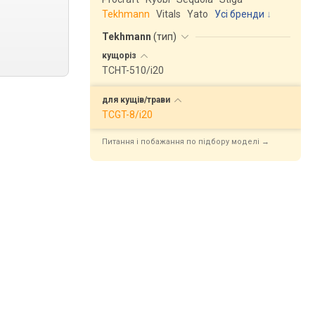
Tekhmann
Vitals
Yato
Усі бренди
Tekhmann
(
тип
)
кущоріз
TCHT-510/i20
для
кущів/трави
TCGT-8/i20
Питання і побажання по підбору моделі →