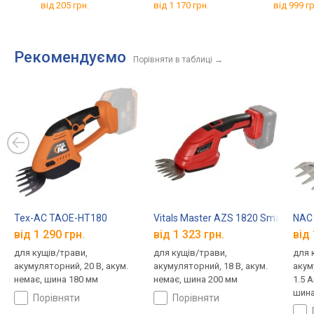
від 205 грн.
від 1 170 грн.
від 999 гр
Рекомендуємо
Порівняти в таблиці
→
Tex-AC TAOE-HT180
Vitals Master AZS 1820 SmartLine P
NAC
від 1 290 грн.
від 1 323 грн.
від 
для кущів/трави,
для кущів/трави,
для 
акумуляторний, 20 В, акум.
акумуляторний, 18 В, акум.
акум
немає, шина 180 мм
немає, шина 200 мм
1.5 
шина
порівняти
порівняти
наса