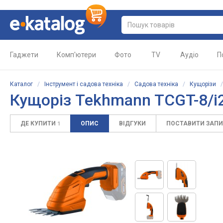
Гаджети
Комп'ютери
Фото
TV
Аудіо
П
Каталог
/
Інструмент і садова техніка
/
Садова техніка
/
Кущорізи
Кущоріз Tekhmann TCGT-8/i
ДЕ КУПИТИ
ОПИС
ВІДГУКИ
ПОСТАВИТИ ЗАП
1