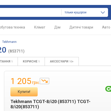
тільки кущорізи
обутова техніка
Клімат
Дім
Дитячі товари
Авто
/
Tekhmann
20
(853711)
ИТАННЯ
КОРИСНЕ
АКСЕСУАРИ
1
1
10+
1 205
грн.
Купити!
Tekhmann TCGT-8/i20 (853711) TCGT-
8/i20(853711)