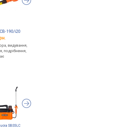
CB-190/i20
Tekhmann TRH-28B BL
Tekhmann TCF-2/i2
рн.
від 2 798 грн.
від 1 799 грн.
ора, видування,
свердління з ударом,
акумуляторний, наплі
, подрібнення,
4700 уд/хв, без удару,
об'єм: 2 л, безперер
має
950 об/хв, довбання, 2.8 Дж,
полив, змінні форсун
живлення акумулятор, 20 В,
обприскування до 4.5
не в комплекті,
підсвічування, вага 2.8 кг
uoia SBS5LC
GRUNTEK 295210187
Grosser GCS 601