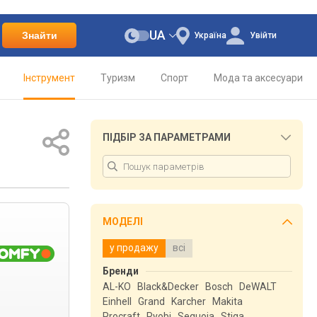
UA
Знайти
Україна
Увійти
Інструмент
Туризм
Спорт
Мода та аксесуари
ПІДБІР ЗА ПАРАМЕТРАМИ
МОДЕЛІ
у продажу
всі
Бренди
AL-KO
Black&Decker
Bosch
DeWALT
Einhell
Grand
Karcher
Makita
Procraft
Ryobi
Sequoia
Stiga