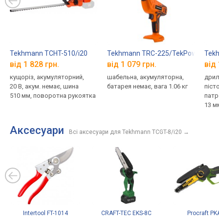
Tekhmann TCHT-510/i20
Tekhmann TRC-225/TekPower
Tekh
від 1 828 грн.
від 1 079 грн.
від 
кущоріз, акумуляторний,
шабельна, акумуляторна,
дрил
20 В, акум. немає, шина
батарея немає, вага 1.06 кг
піст
510 мм, поворотна рукоятка
патр
13 м
живл
нема
Аксесуари
Всі аксесуари для Tekhmann TCGT-8/i20
→
Intertool FT-1014
CRAFT-TEC EKS-8C
Procraft PK