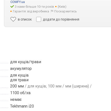
COMFY.ua
З нами більше 10-ти років
(Київ)
Гарантія: від виробника
Поскаржитись
в список
додати до порівняння
для кущів/трави
акумулятор
для кущів
для трави
200 мм
/ для кущів; 100 мм / мм (ширина) /
1100 об/хв
немає
Tekhmann i20