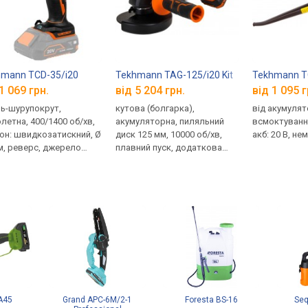
mann TCD-35/i20
Tekhmann TAG-125/i20 Kit
Tekhmann T
1 069 грн.
від 5 204 грн.
від 1 095 г
ь-шурупокрут,
кутова (болгарка),
від акумулят
олетна, 400/1400 об/хв,
акумуляторна, пиляльний
всмоктування
он: швидкозатискний, Ø
диск 125 мм, 10000 об/хв,
акб: 20 В, не
м, реверс, джерело
плавний пуск, додаткова
ення: акумулятор, 20 В,
рукоятка, кейс
є
A45
Grand APC-6M/2-1
Foresta BS-16
Seq