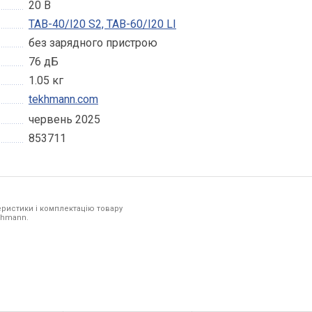
20 В
TAB-40/І20 S2, TAB-60/I20 LI
без зарядного пристрою
76 дБ
1.05 кг
tekhmann.com
червень 2025
853711
ристики і комплектацію товару
ekhmann.