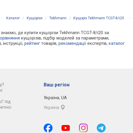
Каталог
/
Кущорізи
/
Tekhmann
/
Кущоріз Tekhmann TCGT-8/i20
Ми знаємо, де купити кущорізи Tekhmann TCGT-8/i20 за
орівняння
кущорізів, підбір моделей за параметрами,
, інструкції,
рейтинг
товарів,
рекомендації
експертів,
каталог
Ваш регіон
і?
r.
Україна
,
UA
і" під
ретної
Україна