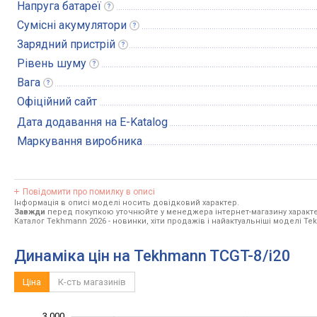
Напруга
батареї
Сумісні
акумулятори
Зарядний
пристрій
Рівень
шуму
Вага
Офіційний сайт
Дата додавання на E-Katalog
Маркування виробника
Повідомити про помилку в описі
Інформація в описі моделі носить довідковий характер.
Завжди
перед покупкою уточнюйте у менеджера інтернет-магазину характе
Каталог Tekhmann 2026
- новинки, хіти продажів і найактуальніші моделі T
Динаміка цін на Tekhmann TCGT-8/i20
Ціна
К-сть магазинів
3 000
-1 000
-2 000
1 500
4 000
-500
500