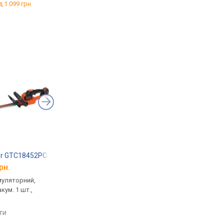
д 1 099 грн.
від 522 грн.
від 950 грн.
er GTC18452PC
Bosch EasyHedgeCut 45 0600847A05
Makita UM110DWYX
рн.
від 2 750 грн.
від 4 800 грн.
муляторний,
кущоріз, від мережі, 420 Вт,
для кущів/трави,
акум. 1 шт.,
шина 450 мм
акумуляторний, 18 В,
1.5 Агод, акум. 1 шт.,
порівняти
200 мм
яти
порівняти