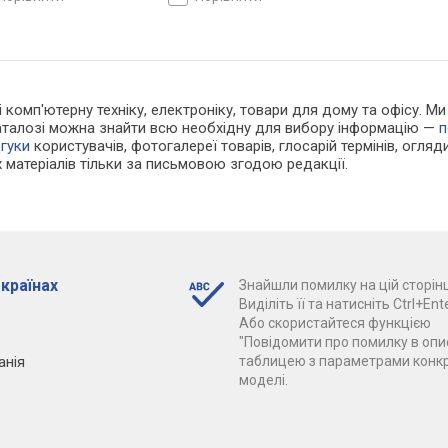
 і комп'ютерну техніку, електроніку, товари для дому та офісу. 
каталозі можна знайти всю необхідну для вибору інформацію —
п
дгуки
користувачів, фотогалереї товарів, глосарій термінів, огляди
 матеріалів тільки за письмовою згодою редакції.
 країнах
Знайшли помилку на цій сторінц
Виділіть її та натисніть Ctrl+Ente
Або скористайтеся функцією
"Повідомити про помилку в опис
анія
таблицею з параметрами конк
моделі.