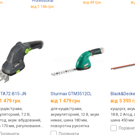
Professional
н.
від 49 грн.
ві
від 1 146 грн.
lus
 TA72-B15-JN
Sturmax GTM3512CL
Black&Deck
1 479 грн.
від 1 479 грн.
від 5 393 г
кущів/трави,
для кущів/трави,
кущоріз, аку
уляторний, 7.2 В,
акумуляторний, 12 В, акум.
18 В, 2 Агод, 
Агод, акум. вбудований,
немає, шина 180 мм,
шина 450 мм
 170 мм, регулювання
поворотна рукоятка
порівн
дки
порівняти
порівняти