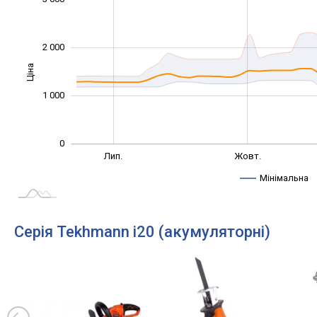
2 000
Ціна
1 000
1 000
0
Жовт.
Трав.
Квіт.
Вер.
Лип.
Жовт.
L
Мінімальна
Серія Tekhmann i20 (акумуляторні)