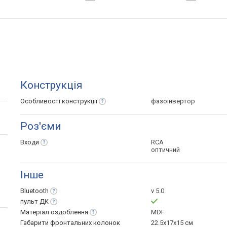
Конструкція
Особливості
конструкції
фазоінвертор
Роз'єми
Входи
RCA
оптичний
Інше
Bluetooth
v 5.0
пульт
ДК
Матеріал
оздоблення
MDF
Габарити фронтальних колонок
22.5x17x15 см