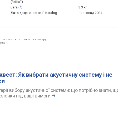
(ВхШхГ)
Вага
3.3 кг
Дата додавання на E-Katalog
листопад 2024
ристики і комплектацію товару
omson.
квест: Як вибрати акустичну систему і не
ся
ерії вибору акустичної системи: що потрібно знати, щ
олонки під ваші вимоги