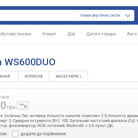
тільки акустичні системи
обутова техніка
Клімат
Дім
Дитячі товари
Авто
on WS600DUO
ТАННЯ
КОРИСНЕ
АКСЕСУАРИ
6
тарів
80
грн.
: полична; Тип: активна; Кількість каналів: комплект 2.0; Кількість динамі
смуг: 2; Сумарна потужність (Вт): 100; Загальний частотний діапазон (Гц): 
ор: фазоінвертор; RCA; оптичний; Bluetooth: v 5.0; пульт ДК;
исок
додати до порівняння