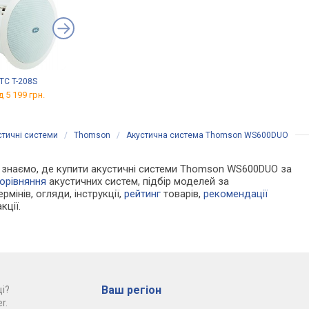
ITC T-208S
TAGA Harmony TCP-500R
Edifier T5s
д 5 199 грн.
від 5 449 грн.
від 5 999 грн.
стичні системи
/
Thomson
/
Акустична система Thomson WS600DUO
 Ми знаємо, де купити акустичні системи Thomson WS600DUO за
орівняння
акустичних систем, підбір моделей за
рмінів, огляди, інструкції,
рейтинг
товарів,
рекомендації
кції.
Ваш регіон
і?
r.