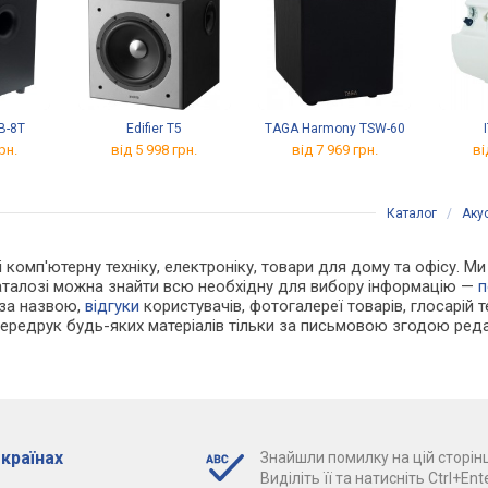
B-8T
Edifier T5
TAGA Harmony TSW-60
рн.
від 5 998 грн.
від 7 969 грн.
ві
Каталог
/
Аку
 і комп'ютерну техніку, електроніку, товари для дому та офісу.
каталозі можна знайти всю необхідну для вибору інформацію —
п
 за назвою,
відгуки
користувачів, фотогалереї товарів, глосарій те
Передрук будь-яких матеріалів тільки за письмовою згодою реда
 країнах
Знайшли помилку на цій сторінц
Виділіть її та натисніть Ctrl+Ente