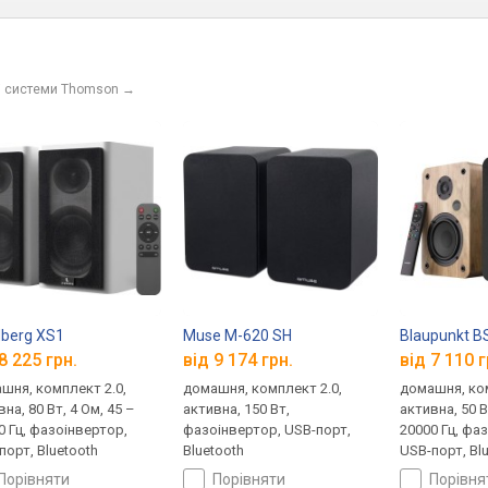
і системи Thomson
→
berg XS1
Muse M-620 SH
Blaupunkt B
8 225 грн.
від 9 174 грн.
від 7 110 г
шня, комплект 2.0,
домашня, комплект 2.0,
домашня, ком
на, 80 Вт, 4 Ом, 45 –
активна, 150 Вт,
активна, 50 В
0 Гц, фазоінвертор,
фазоінвертор, USB-порт,
20000 Гц, фа
порт, Bluetooth
Bluetooth
USB-порт, Bl
порівняти
порівняти
порівн