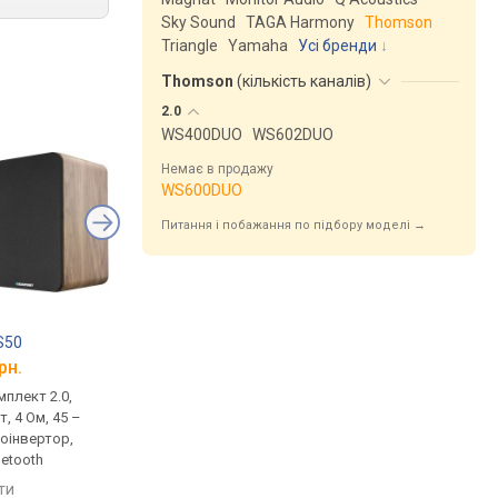
Sky Sound
TAGA Harmony
Thomson
Triangle
Yamaha
Усі бренди
Thomson
(
кількість каналів
)
2.0
WS400DUO
WS602DUO
Немає в продажу
WS600DUO
Питання і побажання по підбору моделі →
S50
Wilson Raptor Mini
Sencor SMC BS50
рн.
від 8 959 грн.
від 9 854 грн.
плект 2.0,
домашня, комплект 2.0,
домашня, комплект 2
т, 4 Ом, 45 –
активна, 4 Ом, 70 – 20000 Гц,
активна, 30 – 30000 Г
зоінвертор,
фазоінвертор
фазоінвертор, Blueto
uetooth
порівняти
порівняти
яти