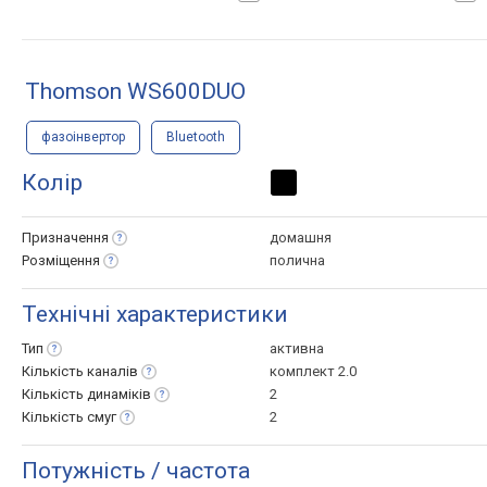
Thomson WS600DUO
фазоінвертор
Bluetooth
Колір
Призначення
домашня
Розміщення
полична
Технічні характеристики
Тип
активна
Кількість
каналів
комплект 2.0
Кількість
динаміків
2
Кількість
смуг
2
Потужність / частота