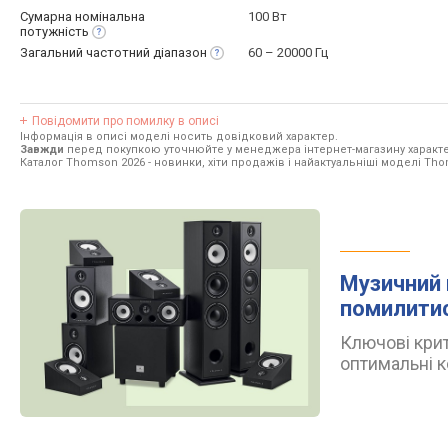
Сумарна номінальна
100 Вт
потужність
Загальний частотний
діапазон
60 – 20000 Гц
Повідомити про помилку в описі
Інформація в описі моделі носить довідковий характер.
Завжди
перед покупкою уточнюйте у менеджера інтернет-магазину характе
Каталог Thomson 2026
- новинки, хіти продажів і найактуальніші моделі Th
Музичний 
помилити
Ключові крит
оптимальні к