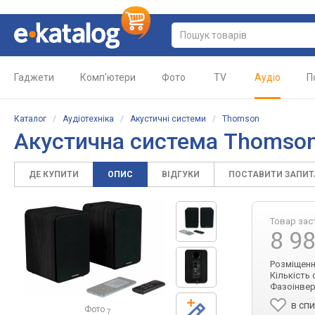
Гаджети
Комп'ютери
Фото
TV
Аудіо
П
Каталог
/
Аудіотехніка
/
Акустичні системи
/
Thomson
Акустична система Thoms
ДЕ КУПИТИ
ОПИС
ВІДГУКИ
ПОСТАВИТИ ЗАПИ
Товар зас
8 9
Розміщення
Кількість 
Фазоінверт
в сп
Фото
7