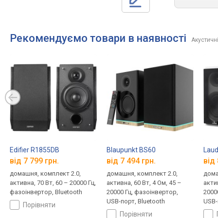
Рекомендуємо товари в наявності
Акустичн
Edifier R1855DB
Blaupunkt BS60
Laud
від 7 799 грн.
від 7 494 грн.
від 
домашня, комплект 2.0,
домашня, комплект 2.0,
дома
активна, 70 Вт, 60 – 20000 Гц,
активна, 60 Вт, 4 Ом, 45 –
актив
фазоінвертор, Bluetooth
20000 Гц, фазоінвертор,
2000
USB-порт, Bluetooth
USB-
порівняти
порівняти