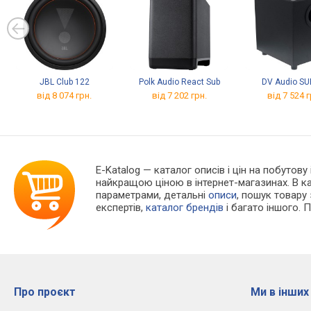
JBL Club 122
Polk Audio React Sub
DV Audio SU
від 8 074 грн.
від 7 202 грн.
від 7 524 г
E-Katalog
— каталог описів і цін на побутову
найкращою ціною в інтернет-магазинах. В 
параметрами, детальні
описи
, пошук товару
експертів,
каталог брендів
і багато іншого. 
Про проєкт
Ми в інших