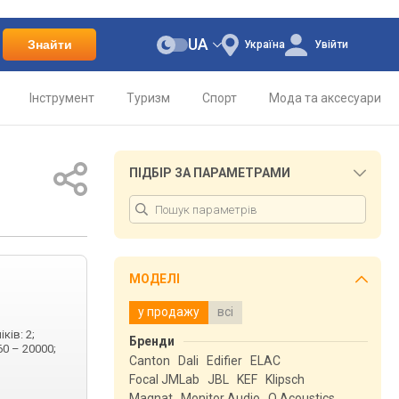
UA
Знайти
Україна
Увійти
Інструмент
Туризм
Спорт
Мода та аксесуари
ПІДБІР ЗА ПАРАМЕТРАМИ
МОДЕЛІ
у продажу
всі
ків: 2;
Бренди
60 – 20000;
Canton
Dali
Edifier
ELAC
Focal JMLab
JBL
KEF
Klipsch
Magnat
Monitor Audio
Q Acoustics