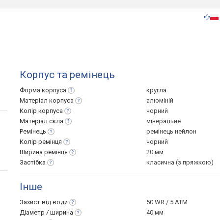
Корпус та ремінець
Форма
корпуса
кругла
Матеріал
корпуса
алюміній
Колір
корпуса
чорний
Матеріал
скла
мінеральне
Ремінець
ремінець нейлон
Колір
ремінця
чорний
Ширина
ремінця
20 мм
Застібка
класична (з пряжкою)
Інше
Захист від
води
50 WR / 5 ATM
Діаметр /
ширина
40 мм