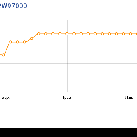
W2W97000
Бер.
Трав.
Лип.