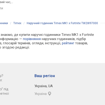
вий час,
Японія
порівняти
мінець каучук,
яти
порівняти
ія
инники
/
Timex
/
Наручний годинник Timex MK1 x Fortnite TW2W97000
и знаємо, де купити наручні годинники Timex MK1 x Fortnite
 інформацію —
порівняння
наручних годинників, підбір
 глосарій термінів, огляди, інструкції,
рейтинг
товарів,
ю згодою редакції.
Ваш регіон
і?
r.
Україна
,
UA
і" під
ретної
Україна