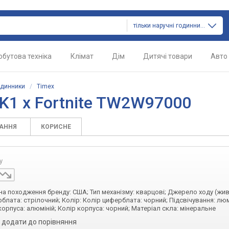
тільки наручні годинники
обутова техніка
Клімат
Дім
Дитячі товари
Авто
одинники
/
Timex
K1 x Fortnite TW2W97000
ТАННЯ
КОРИСНЕ
у
аїна походження бренду: США; Тип механізму: кварцові; Джерело ходу (жи
рблата: стрілочний; Колір: Колір циферблата: чорний; Підсвічування: лю
орпуса: алюміній; Колір корпуса: чорний; Матеріал скла: мінеральне
додати до порівняння