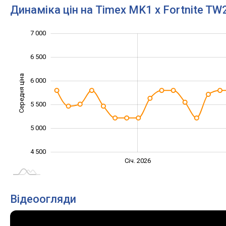
Динаміка цін на Timex MK1 x Fortnite T
7 000
3 000
3 500
4 000
7 500
6 500
Середня ціна
6 000
4 000
5 500
5 000
4 500
Лист.
Вер.
Січ. 2026
L
Відеоогляди