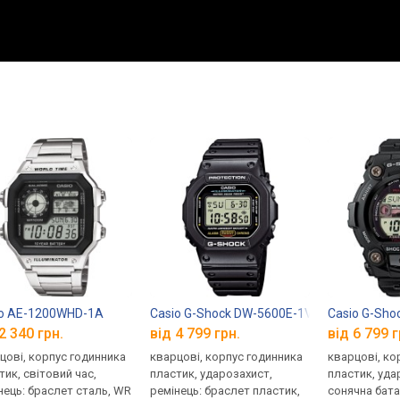
io AE-1200WHD-1A
Casio G-Shock DW-5600E-1V
Casio G-Sho
2 340 грн.
від 4 799 грн.
від 6 799 г
цові, корпус годинника
кварцові, корпус годинника
кварцові, ко
тик, світовий час,
пластик, ударозахист,
пластик, уда
нець: браслет сталь, WR
ремінець: браслет пластик,
сонячна бата