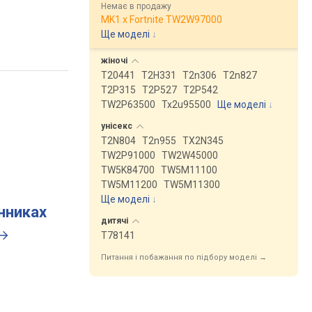
Немає в продажу
MK1 x Fortnite TW2W97000
Ще моделі
↓
жіночі
T20441
T2H331
T2n306
T2n827
T2P315
T2P527
T2P542
TW2P63500
Tx2u95500
Ще моделі
↓
унісекс
T2N804
T2n955
TX2N345
TW2P91000
TW2W45000
TW5K84700
TW5M11100
TW5M11200
TW5M11300
Ще моделі
↓
инниках
дитячі
T78141
Питання і побажання по підбору моделі →