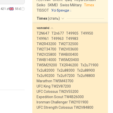
Seiko
SKMEI
Swiss Military
Timex
421 zł
55 £
TISSOT
Усі бренди
Timex
(
стать
)
чоловічі
T2N647
T2n677
T49905
T49950
T49961
T49963
T49983
TW2R43200
TW2T32500
TW2T34700
TW2V03600
TW2V25800
TW4B00400
TW4B14000
TW5M20400
TW5M29200
TX2R46200
Tx2u71900
Tx2u82000
Tx2u88300
Tx2u88900
Tx2u90200
Tx2u97200
Tx2u98800
Marathon TW5M43700
UFC King TW2V87200
UFC Colossus TW2V55200
Expedition Scout TW4B26000
Ironman Challenger TW2Y01900
UFC Strength Colossus TW2V84800