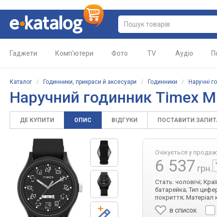
Гаджети
Комп'ютери
Фото
TV
Аудіо
П
Каталог
/
Годинники, прикраси й аксесуари
/
Годинники
/
Наручні г
Наручний годинник
Timex M
ДЕ КУПИТИ
ОПИС
ВІДГУКИ
ПОСТАВИТИ ЗАПИ
Очікується у продаж
6 537
грн.
Стать: чоловічі; Кр
батарейка; Тип цифе
покриття; Матеріал к
в список