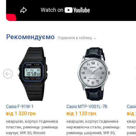
Рекомендуємо
Порівняти в таблиці
→
Casio F-91W-1
Casio MTP-V001L-7B
Cas
від 1 320 грн.
від 1 120 грн.
від 
кварцові, корпус годинника
кварцові, корпус годинника
квар
пластик, ремінець: ремінець
нержавіюча сталь, ремінець:
плас
каучук, WR 30, Японія
ремінець шкіряний, WR 30,
ремі