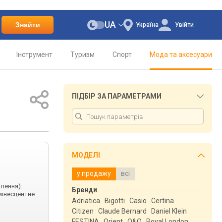
UA
Знайти
Україна
Увійти
Інструмент
Туризм
Спорт
Мода та аксесуари
ПІДБІР ЗА ПАРАМЕТРАМИ
МОДЕЛІ
у продажу
всі
влення):
Бренди
мінесцентне
Adriatica
Bigotti
Casio
Certina
Citizen
Claude Bernard
Daniel Klein
FESTINA
Orient
Q&Q
Royal London