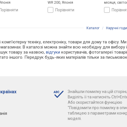
 Японія
WR 200, Японія
місяця, світо
ремінець: ре
порівняти
порівняти
порівн
WR 200, Япон
Каталог
/
Наручні год
і комп'ютерну техніку, електроніку, товари для дому та офісу. М
магазинах. В каталозі можна знайти всю необхідну для вибору
ошук товару за назвою,
відгуки
користувачів, фотогалереї товарів,
агато іншого. Передрук будь-яких матеріалів тільки за письмово
 країнах
Знайшли помилку на цій сторінц
Виділіть її та натисніть Ctrl+Ente
Або скористайтеся функцією
"Повідомити про помилку в опис
анія
таблицею з параметрами конк
моделі.