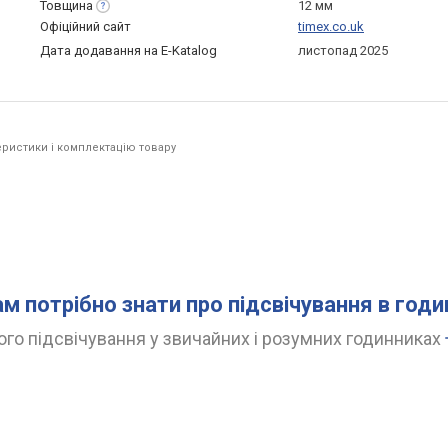
Товщина
12 мм
Офіційний сайт
timex.co.uk
Дата додавання на E-Katalog
листопад 2025
ристики і комплектацію товару
ам потрібно знати про підсвічування в год
го підсвічування у звичайних і розумних годинниках