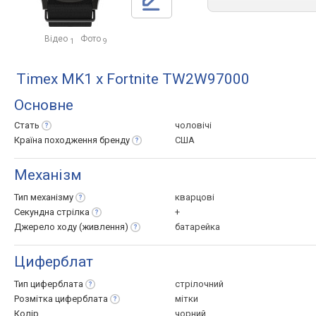
Відео
Фото
1
9
Timex MK1 x Fortnite TW2W97000
Основне
Стать
чоловічі
Країна походження
бренду
США
Механізм
Тип
механізму
кварцові
Секундна
стрілка
+
Джерело ходу
(живлення)
батарейка
Циферблат
Тип
циферблата
стрілочний
Розмітка
циферблата
мітки
Колір
чорний