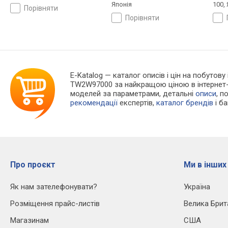
Японія
100,
порівняти
порівняти
E-Katalog
— каталог описів і цін на побутову 
TW2W97000 за найкращою ціною в інтернет-
моделей за параметрами, детальні
описи
, п
рекомендації
експертів,
каталог брендів
і б
Про проєкт
Ми в інших
Як нам зателефонувати?
Україна
Розміщення прайс-листів
Велика Брит
Магазинам
США