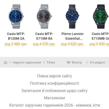
Casio MTP-
Casio MTP-
Pierre Lannier
Casio MTP
B120M-2A
E710M-8A
Essential
E710MB-3
218F466
від 3 480 грн.
від 4 070 грн.
від 4 620 грн.
від 3 930 гр
Наручні годинники
Timex
Фільтр
Усі моделі
Повна версія сайту
Політика конфіденційності
Запитання й побажання щодо сайту
Магазинам
Каталог наручних годинників 2026 - новинки, хіти