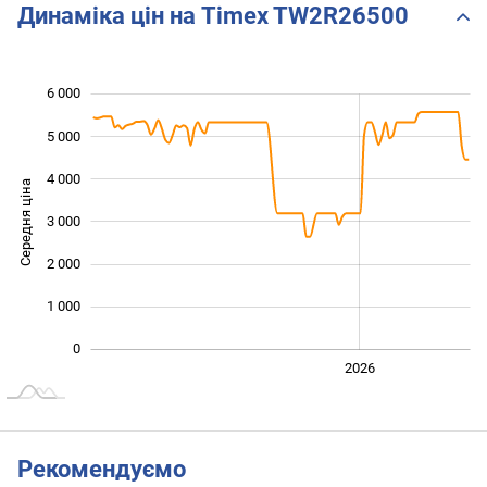
Динаміка цін на Timex TW2R26500
6 000
 000
 000
 000
5 000
4 000
Середня ціна
3 000
1 000
2 000
1 000
0
2024
2025
2028
2026
L
Рекомендуємо