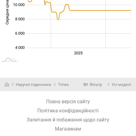
Середня ціна
10 000
10 000
8 000
6 000
4 000
2024
2026
2027
2025
L
Наручні годинники
Timex
Фільтр
Усі моделі
Повна версія сайту
Політика конфіденційності
Запитання й побажання щодо сайту
Магазинам