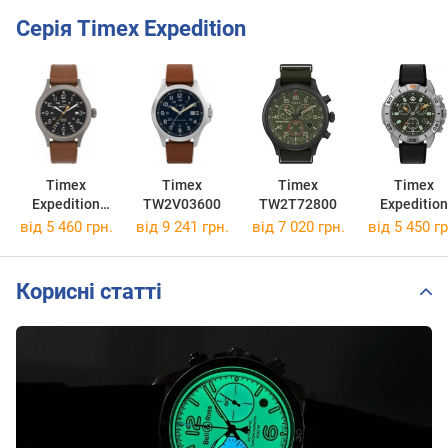
Серія Timex Expedition
Timex
Timex
Timex
Timex
Expedition
TW2V03600
TW2T72800
Expedition
Scout
Ridge
від 5 460 грн.
від 9 241 грн.
від 7 020 грн.
від 5 450 гр
TW4B26000
TW2W1610
Корисні статті