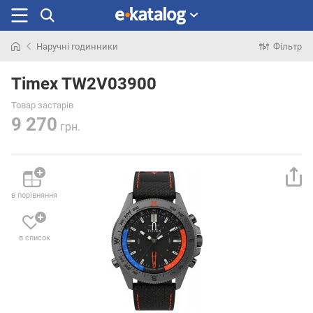
Наручні годинники
Фільтр
Шукали
раніше
Timex TW2V03900
Товар застарів
9 270
грн.
в порівняння
в список