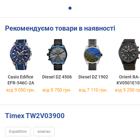
Рекомендуємо товари в наявності
Casio Edifice
Diesel DZ 4506
Diesel DZ 1902
Orient RA-
EFR-546C-2A
KV0501E10
від 9 050 грн.
від 8 750 грн.
від 7 110 грн.
від 9 250 гр
Timex TW2V03900
Expedition
компас