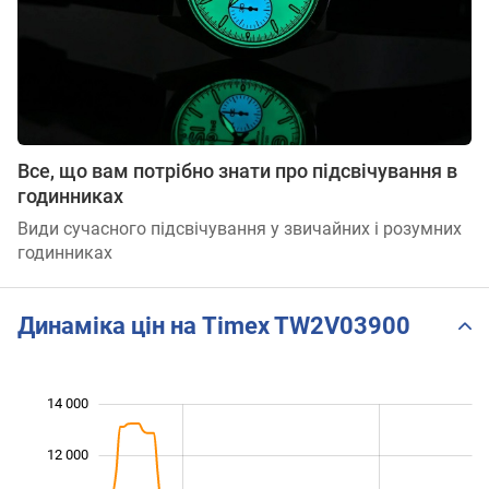
Все, що вам потрібно знати про підсвічування в
годинниках
Види сучасного підсвічування у звичайних і розумних
годинниках
Динаміка цін на Timex TW2V03900
14 000
 000
 000
0
12 000