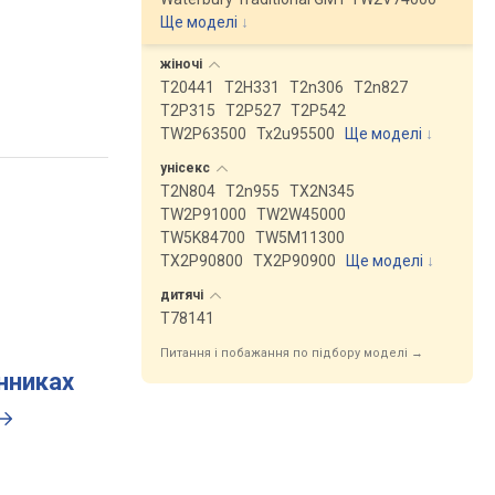
Ще моделі
↓
жіночі
T20441
T2H331
T2n306
T2n827
T2P315
T2P527
T2P542
TW2P63500
Tx2u95500
Ще моделі
↓
унісекс
T2N804
T2n955
TX2N345
TW2P91000
TW2W45000
TW5K84700
TW5M11300
TX2P90800
TX2P90900
Ще моделі
↓
дитячі
T78141
Питання і побажання по підбору моделі →
инниках