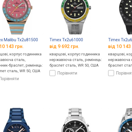
x Malibu Tx2u81500
Timex Tx2u61000
Timex Tx2u
10 143 грн.
від 9 692 грн.
від 10 143 
цові, корпус годинника
кварцові, корпус годинника
кварцові, ко
авіюча сталь,
нержавіюча сталь, ремінець:
нержавіюча с
нник-браслет, ремінець:
браслет сталь, WR 50, США
браслет стал
лет сталь, WR 50, США
порівняти
порівн
порівняти