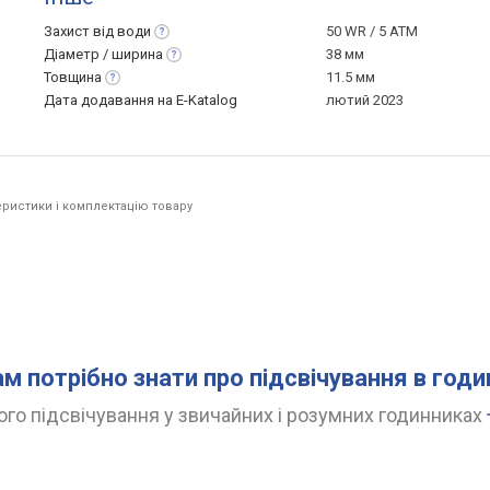
Захист від
води
50 WR / 5 ATM
Діаметр /
ширина
38 мм
Товщина
11.5 мм
Дата додавання на E-Katalog
лютий 2023
ристики і комплектацію товару
ам потрібно знати про підсвічування в год
го підсвічування у звичайних і розумних годинниках