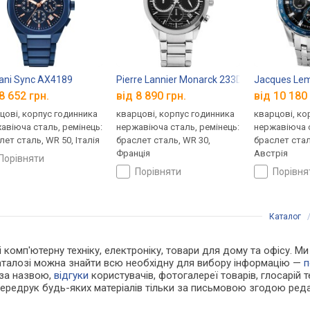
ni Sync AX4189
Pierre Lannier Monarck 233D131
Jacques Le
8 652 грн.
від 8 890 грн.
від 10 180 
цові, корпус годинника
кварцові, корпус годинника
кварцові, ко
авіюча сталь, ремінець:
нержавіюча сталь, ремінець:
нержавіюча с
лет сталь, WR 50, Італія
браслет сталь, WR 30,
браслет стал
Франція
Австрія
порівняти
порівняти
порівн
Каталог
 і комп'ютерну техніку, електроніку, товари для дому та офісу. 
каталозі можна знайти всю необхідну для вибору інформацію —
п
 за назвою,
відгуки
користувачів, фотогалереї товарів, глосарій те
Передрук будь-яких матеріалів тільки за письмовою згодою реда