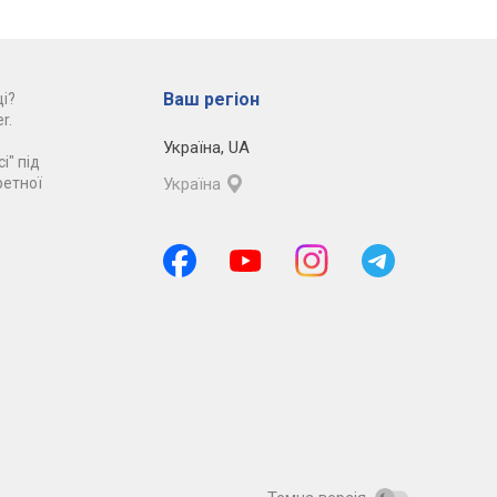
Ваш регіон
і?
r.
Україна
,
UA
і" під
ретної
Україна