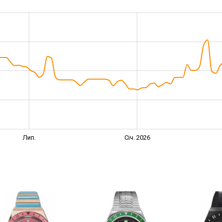
Лип.
Січ. 2026