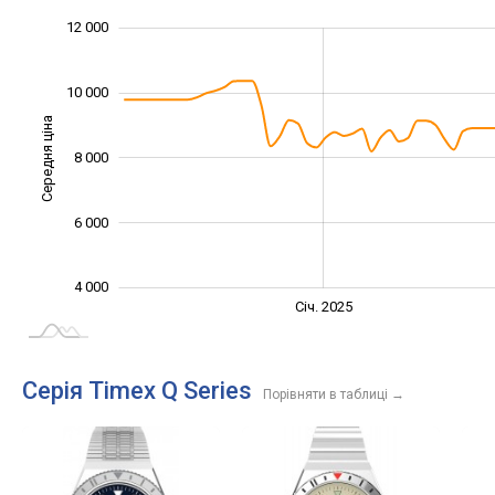
14 000
2 000
3 000
5 000
7 000
0
12 000
10 000
Середня ціна
8 000
10 000
6 000
4 000
Січ. 2027
Лип.
Січ. 2025
L
Серія Timex Q Series
Порівняти в таблиці
→