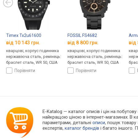
Timex Tx2u61600
FOSSIL FS4682
Arma
від 10 143 грн.
від 8 800 грн.
від 
кварцові, корпус годинника
кварцові, корпус годинника
квар
нержавіюча сталь, ремінець:
нержавіюча сталь, ремінець:
нерж
браслет сталь, WR 50, США
браслет сталь, WR 50, США
брас
порівняти
порівняти
E-Katalog
— каталог описів і цін на побутову
найкращою ціною в інтернет-магазинах. В 
параметрами, детальні
описи
, пошук товару
експертів,
каталог брендів
і багато іншого. 