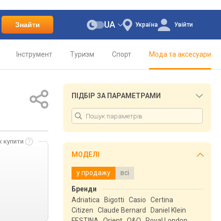
UA
Знайти
Україна
Увійти
Інструмент
Туризм
Спорт
Мода та аксесуари
ПІДБІР ЗА ПАРАМЕТРАМИ
к купити
МОДЕЛІ
у продажу
всі
Бренди
Adriatica
Bigotti
Casio
Certina
Citizen
Claude Bernard
Daniel Klein
FESTINA
Orient
Q&Q
Royal London