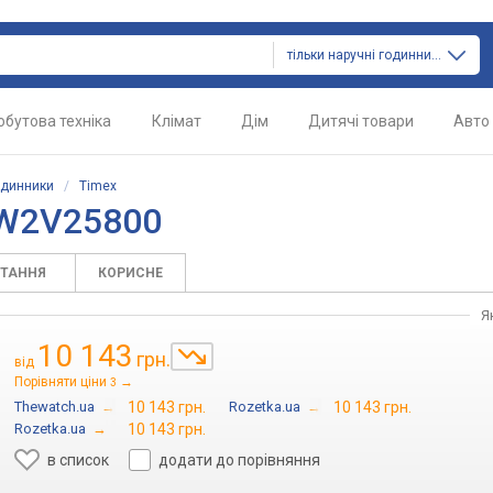
тільки наручні годинники
обутова техніка
Клімат
Дім
Дитячі товари
Авто
одинники
/
Timex
TW2V25800
ИТАННЯ
КОРИСНЕ
Я
10 143
грн.
від
Порівняти ціни
→
3
Thewatch.ua
→
10 143 грн.
Rozetka.ua
→
10 143 грн.
Rozetka.ua
→
10 143 грн.
в список
додати до порівняння