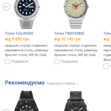
Timex Tx2u95500
Timex TW2V25800
Time
від 9 692 грн.
від 10 143 грн.
від 
кварцові, корпус годинника
кварцові, корпус годинника
квар
нержавіюча сталь, ремінець:
нержавіюча сталь, ремінець:
нерж
браслет сталь, WR 50, США
браслет сталь, WR 50, США
годи
брас
порівняти
порівняти
Рекомендуємо
Порівняти в таблиці
→