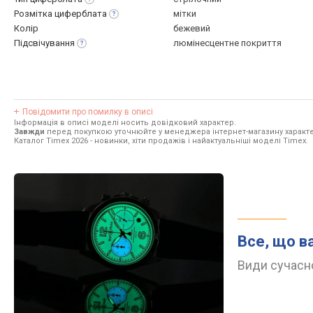
Розмітка
циферблата
мітки
Колір
бежевий
Підсвічування
люмінесцентне покриття
Повідомити про помилку в описі
Інформація в описі моделі носить довідковий характер.
Завжди
перед покупкою уточнюйте у менеджера інтернет-магазину характе
Каталог Timex 2026
- новинки, хіти продажів і найактуальніші моделі Timex.
Все, що в
Види сучасно