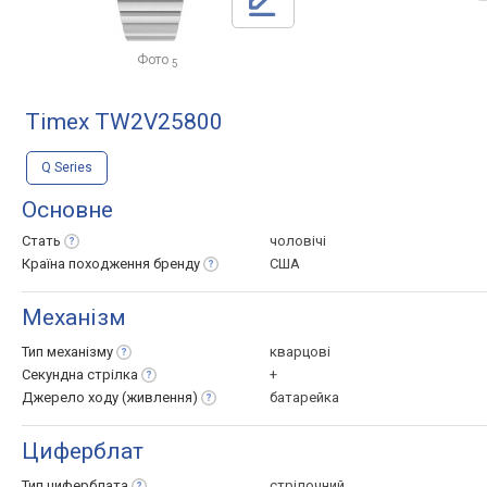
Фото
5
Timex TW2V25800
Q Series
Основне
Стать
чоловічі
Країна походження
бренду
США
Механізм
Тип
механізму
кварцові
Секундна
стрілка
+
Джерело ходу
(живлення)
батарейка
Циферблат
Тип
циферблата
стрілочний