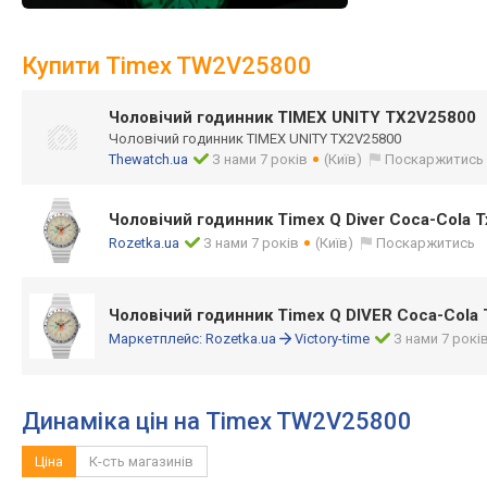
Купити Timex TW2V25800
Чоловічий годинник TIMEX UNITY TX2V25800
Чоловічий годинник TIMEX UNITY TX2V25800
Thewatch.ua
З нами 7 років
(Київ)
Поскаржитись
Чоловічий годинник Timex Q Diver Coca-Cola 
Rozetka.ua
З нами 7 років
(Київ)
Поскаржитись
Чоловічий годинник Timex Q DIVER Coca-Cola
Маркетплейс:
Rozetka.ua
Victory-time
З нами 7 рокі
Динаміка цін на Timex TW2V25800
Ціна
К-сть магазинів