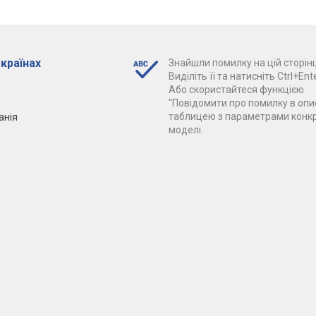
 країнах
Знайшли помилку на цій сторінц
Виділіть її та натисніть Ctrl+Ente
Або скористайтеся функцією
"Повідомити про помилку в опис
анія
таблицею з параметрами конк
моделі.