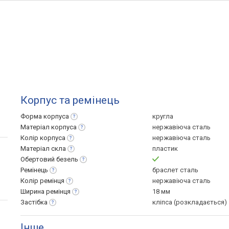
Корпус та ремінець
Форма
корпуса
кругла
Матеріал
корпуса
нержавіюча сталь
Колір
корпуса
нержавіюча сталь
Матеріал
скла
пластик
Обертовий
безель
Ремінець
браслет сталь
Колір
ремінця
нержавіюча сталь
Ширина
ремінця
18 мм
Застібка
кліпса (розкладається)
Інше