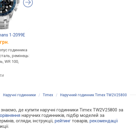
mans 1-2099E
Jacques Lemans London 1-2193H
Adriatica 8317.5114
грн.
від 10 180 грн.
від 10 186 грн.
рпус годинника
кварцові, корпус годинника
кварцові, корпус го
таль, ремінець:
нержавіюча сталь, ремінець:
нержавіюча сталь, р
ь, WR 100,
браслет сталь, WR 200,
браслет сталь, WR 50
Австрія
Швейцарія
яти
порівняти
порівняти
/
Наручні годинники
/
Timex
/
Наручний годинник Timex TW2V25800
Ми знаємо, де купити наручні годинники Timex TW2V25800 за
орівняння
наручних годинників, підбір моделей за
рмінів, огляди, інструкції,
рейтинг
товарів,
рекомендації
кції.