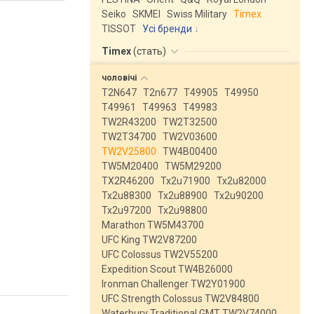
Seiko
SKMEI
Swiss Military
Timex
TISSOT
Усі бренди
Timex
(
стать
)
чоловічі
T2N647
T2n677
T49905
T49950
T49961
T49963
T49983
TW2R43200
TW2T32500
TW2T34700
TW2V03600
TW2V25800
TW4B00400
TW5M20400
TW5M29200
TX2R46200
Tx2u71900
Tx2u82000
Tx2u88300
Tx2u88900
Tx2u90200
Tx2u97200
Tx2u98800
Marathon TW5M43700
UFC King TW2V87200
UFC Colossus TW2V55200
Expedition Scout TW4B26000
Ironman Challenger TW2Y01900
UFC Strength Colossus TW2V84800
Waterbury Traditional GMT TW2V74000