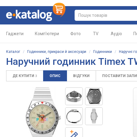
Гаджети
Комп'ютери
Фото
TV
Аудіо
П
Каталог
/
Годинники, прикраси й аксесуари
/
Годинники
/
Наручні г
Наручний годинник Timex 
ДЕ КУПИТИ
ОПИС
ВІДГУКИ
ПОСТАВИТИ ЗАП
3