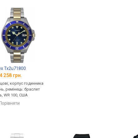
x Tx2u71800
4 258 грн.
цові, корпус годинника
нь, ремінець: браслет
ь, WR 100, США
порівняти