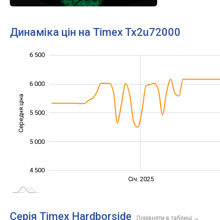
Динаміка цін на Timex Tx2u72000
7 000
6 500
3 500
4 000
7 500
6 000
Середня ціна
5 500
4 500
5 000
4 500
Січ. 2027
Лип.
Січ. 2025
L
Серія Timex Hardborside
Порівняти в таблиці
→