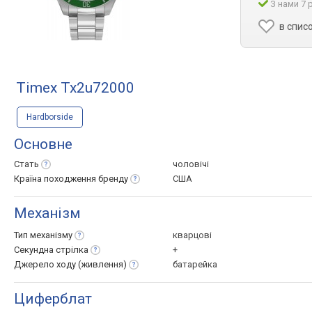
З нами 7 
в спис
Timex Tx2u72000
Hardborside
Основне
Стать
чоловічі
Країна походження
бренду
США
Механізм
Тип
механізму
кварцові
Секундна
стрілка
+
Джерело ходу
(живлення)
батарейка
Циферблат