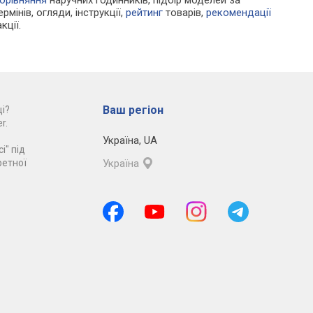
рмінів, огляди, інструкції,
рейтинг
товарів,
рекомендації
кції.
Ваш регіон
і?
r.
Україна
,
UA
і" під
ретної
Україна