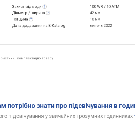
Захист від
води
100 WR / 10 ATM
Діаметр /
ширина
42 мм
Товщина
10 мм
Дата додавання на E-Katalog
липень 2022
ристики і комплектацію товару
ам потрібно знати про підсвічування в год
го підсвічування у звичайних і розумних годинниках