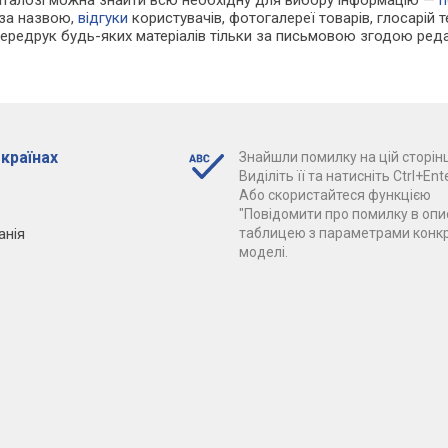
 за назвою,
відгуки
користувачів, фотогалереї товарів, глосарій те
Передрук будь-яких матеріалів тільки за письмовою згодою реда
 країнах
Знайшли помилку на цій сторінц
Виділіть її та натисніть Ctrl+Ente
Або скористайтеся функцією
"Повідомити про помилку в опис
анія
таблицею з параметрами конк
моделі.