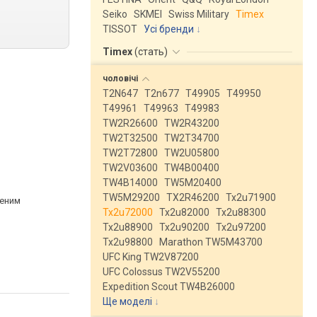
Seiko
SKMEI
Swiss Military
Timex
TISSOT
Усі бренди
Timex
(
стать
)
чоловічі
T2N647
T2n677
T49905
T49950
T49961
T49963
T49983
TW2R26600
TW2R43200
TW2T32500
TW2T34700
TW2T72800
TW2U05800
TW2V03600
TW4B00400
TW4B14000
TW5M20400
TW5M29200
TX2R46200
Tx2u71900
леним
Tx2u72000
Tx2u82000
Tx2u88300
Tx2u88900
Tx2u90200
Tx2u97200
Tx2u98800
Marathon TW5M43700
UFC King TW2V87200
UFC Colossus TW2V55200
Expedition Scout TW4B26000
Ще моделі
↓