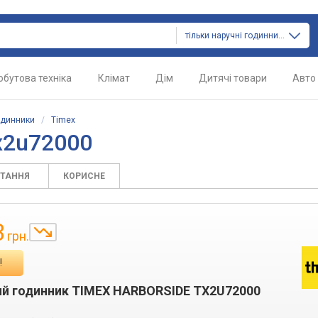
тільки наручні годинники
обутова техніка
Клімат
Дім
Дитячі товари
Авто
одинники
/
Timex
x2u72000
ИТАННЯ
КОРИСНЕ
3
грн.
!
ий годинник TIMEX HARBORSIDE TX2U72000