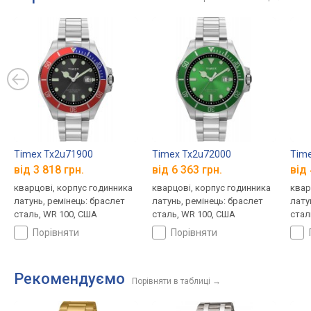
Timex Tx2u71900
Timex Tx2u72000
Time
від 3 818 грн.
від 6 363 грн.
від 
кварцові, корпус годинника
кварцові, корпус годинника
квар
латунь, ремінець: браслет
латунь, ремінець: браслет
лату
сталь, WR 100, США
сталь, WR 100, США
стал
порівняти
порівняти
Рекомендуємо
Порівняти в таблиці
→