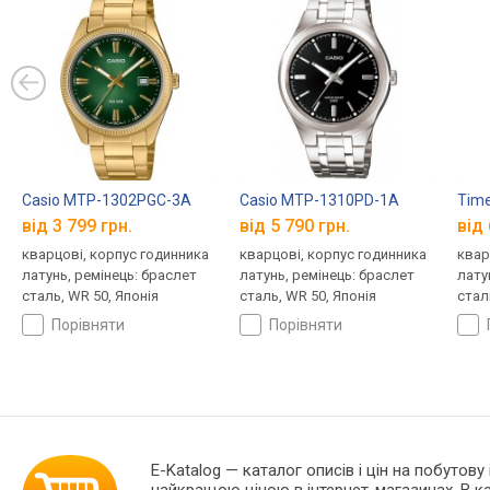
Casio MTP-1302PGC-3A
Casio MTP-1310PD-1A
Tim
від 3 799 грн.
від 5 790 грн.
від 
кварцові, корпус годинника
кварцові, корпус годинника
квар
латунь, ремінець: браслет
латунь, ремінець: браслет
лату
сталь, WR 50, Японія
сталь, WR 50, Японія
стал
порівняти
порівняти
E-Katalog
— каталог описів і цін на побутову
найкращою ціною в інтернет-магазинах. В 