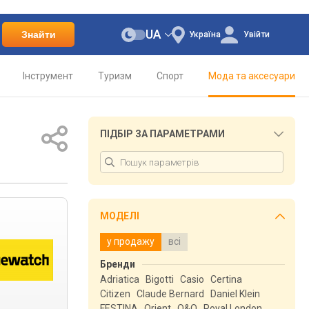
UA
Знайти
Україна
Увійти
Інструмент
Туризм
Спорт
Мода та аксесуари
ПІДБІР ЗА ПАРАМЕТРАМИ
МОДЕЛІ
у продажу
всі
Бренди
Adriatica
Bigotti
Casio
Certina
Citizen
Claude Bernard
Daniel Klein
FESTINA
Orient
Q&Q
Royal London