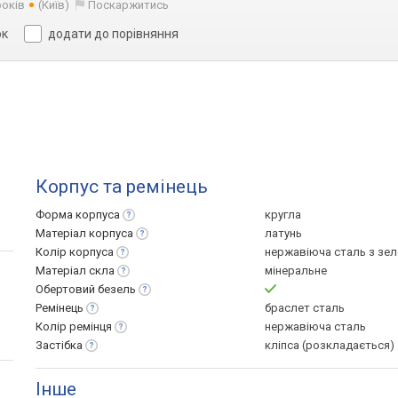
років
(Київ)
Поскаржитись
ок
додати до порівняння
Корпус та ремінець
Форма
корпуса
кругла
Матеріал
корпуса
латунь
Колір
корпуса
нержавіюча сталь з зе
Матеріал
скла
мінеральне
Обертовий
безель
Ремінець
браслет сталь
Колір
ремінця
нержавіюча сталь
Застібка
кліпса (розкладається)
Інше