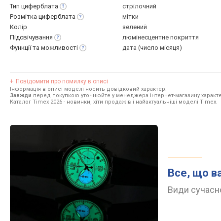
Тип
циферблата
стрілочний
Розмітка
циферблата
мітки
Колір
зелений
Підсвічування
люмінесцентне покриття
Функції та
можливості
дата (число місяця)
Повідомити про помилку в описі
Інформація в описі моделі носить довідковий характер.
Завжди
перед покупкою уточнюйте у менеджера інтернет-магазину характе
Каталог Timex 2026
- новинки, хіти продажів і найактуальніші моделі Timex.
Все, що в
Види сучасно