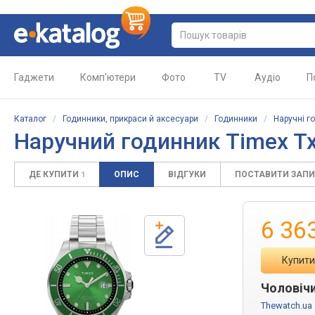
Гаджети
Комп'ютери
Фото
TV
Аудіо
П
Каталог
/
Годинники, прикраси й аксесуари
/
Годинники
/
Наручні г
Наручний годинник Timex T
ДЕ КУПИТИ
ОПИС
ВІДГУКИ
ПОСТАВИТИ ЗАП
1
6 36
Купити
Чоловіч
Thewatch.ua