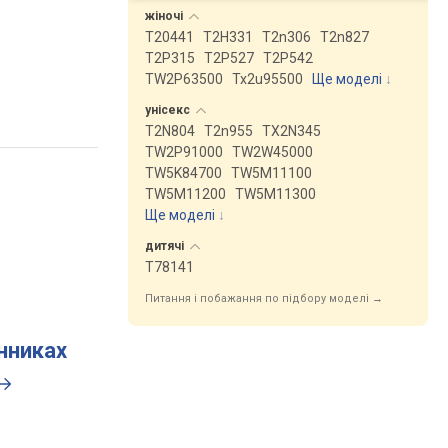
жіночі
T20441
T2H331
T2n306
T2n827
T2P315
T2P527
T2P542
TW2P63500
Tx2u95500
Ще моделі
↓
унісекс
T2N804
T2n955
TX2N345
TW2P91000
TW2W45000
TW5K84700
TW5M11100
TW5M11200
TW5M11300
Ще моделі
↓
дитячі
T78141
Питання і побажання по підбору моделі →
инниках