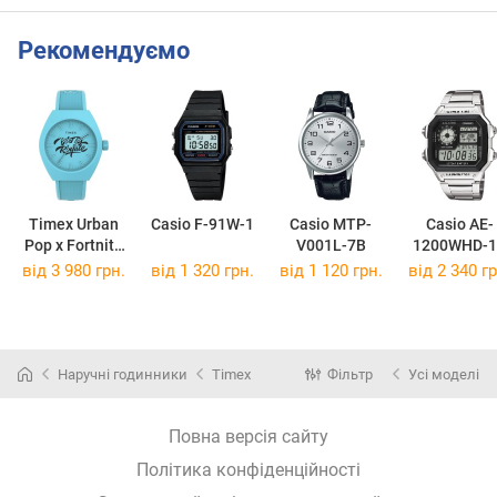
Рекомендуємо
Timex Urban
Casio F-91W-1
Casio MTP-
Casio AE-
Pop x Fortnite
V001L-7B
1200WHD-1
TW2W96900
від 3 980 грн.
від 1 320 грн.
від 1 120 грн.
від 2 340 гр
Наручні годинники
Timex
Фільтр
Усі моделі
Повна версія сайту
Політика конфіденційності