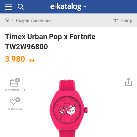
Наручні годинники
Фільтр
Шукали
раніше
Timex Urban Pop x Fortnite
TW2W96800
3 980
грн.
в порівняння
в список