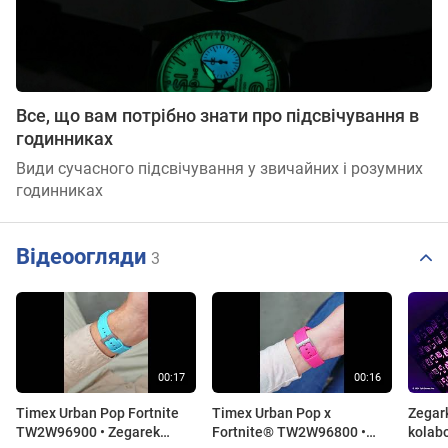
Все, що вам потрібно знати про підсвічування в
годинниках
Види сучасного підсвічування у звичайних і розумних
годинниках
Відеоогляди
3
Timex Urban Pop Fortnite
Timex Urban Pop x
Zegark
TW2W96900 • Zegarek
Fortnite® TW2W96800 •
kolabo