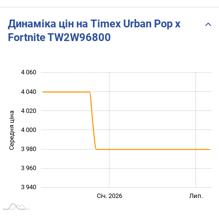
męski
Zegarek damski
Динаміка цін на Timex Urban Pop x
Fortnite TW2W96800
4 060
 900
 920
 080
4 040
4 020
Середня ціна
4 000
3 940
3 980
3 960
3 940
Січ. 2027
Лип.
Січ. 2026
Лип.
L