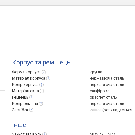
Корпус та ремінець
Форма
корпуса
кругла
Матеріал
корпуса
нержавіюча сталь
Колір
корпуса
нержавіюча сталь
Матеріал
скла
сапфірове
Ремінець
браслет сталь
Колір
ремінця
нержавіюча сталь
Застібка
кліпса (розкладається)
Інше
Захист від
води
50 WR / 5 ATM