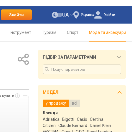
UA
Знайти
Україна
Увійти
Інструмент
Туризм
Спорт
Мода та аксесуари
ПІДБІР ЗА ПАРАМЕТРАМИ
МОДЕЛІ
к купити
у продажу
всі
Бренди
Adriatica
Bigotti
Casio
Certina
Citizen
Claude Bernard
Daniel Klein
FESTINA
Orient
Q&Q
Royal London