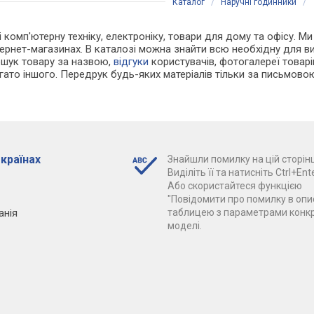
Каталог
/
Наручні годинники
/
 і комп'ютерну техніку, електроніку, товари для дому та офісу. М
нтернет-магазинах. В каталозі можна знайти всю необхідну для 
ошук товару за назвою,
відгуки
користувачів, фотогалереї товарів,
агато іншого. Передрук будь-яких матеріалів тільки за письмово
 країнах
Знайшли помилку на цій сторінц
Виділіть її та натисніть Ctrl+Ente
Або скористайтеся функцією
"Повідомити про помилку в опис
анія
таблицею з параметрами конк
моделі.