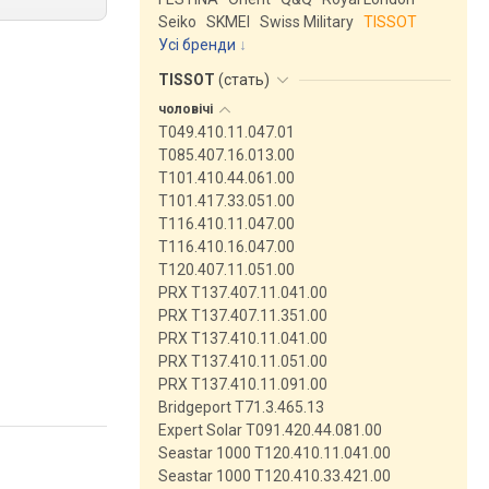
Seiko
SKMEI
Swiss Military
TISSOT
Усі бренди
TISSOT
(
стать
)
чоловічі
T049.410.11.047.01
T085.407.16.013.00
T101.410.44.061.00
T101.417.33.051.00
T116.410.11.047.00
T116.410.16.047.00
T120.407.11.051.00
PRX T137.407.11.041.00
PRX T137.407.11.351.00
PRX T137.410.11.041.00
PRX T137.410.11.051.00
PRX T137.410.11.091.00
Bridgeport T71.3.465.13
Expert Solar T091.420.44.081.00
Seastar 1000 T120.410.11.041.00
Seastar 1000 T120.410.33.421.00