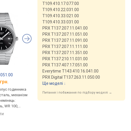
T109.410.17.077.00
T109.410.22.031.00
T109.410.33.021.00
T109.410.33.031.00
PRX T137.207.11.041.00
PRX T137.207.11.051.00
PRX T137.207.11.091.00
PRX T137.207.11.111.00
PRX T137.207.11.351.00
PRX T137.210.11.031.00
PRX T137.407.17.051.00
TISSOT Gentleman
TISSOT PRX
Everytime T143.410.16.041.00
.051.00
Powermatic 80 Silicium
T137.410.11.041.00
PRX Digital T137.263.11.050.00
T127.407.11.041.00
грн.
від 46 500 грн.
від 16 900 грн.
Ще моделі
↓
рпус годинника
механічні, автопідзавод,
кварцові, корпус го
Питання і побажання по підбору моделі →
таль, механізм
корпус годинника
нержавіюча сталь, м
ремінець:
нержавіюча сталь, механізм
з каменями, ремінець
ь, WR 100,
з каменями, прозора задня
браслет сталь, WR 10
кришка, ремінець: браслет
Швейцарія
яти
порівняти
порівняти
сталь, WR 100, Швейцарія