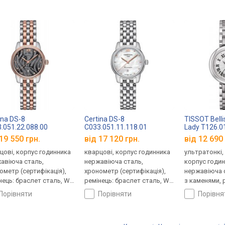
ina DS-8
Certina DS-8
TISSOT Bell
.051.22.088.00
C033.051.11.118.01
Lady T126.0
19 550 грн.
від 17 120 грн.
від 12 690 
цові, корпус годинника
кварцові, корпус годинника
ультратонкі,
авіюча сталь,
нержавіюча сталь,
корпус годи
ометр (сертифікація),
хронометр (сертифікація),
нержавіюча с
нець: браслет сталь, WR
ремінець: браслет сталь, WR
з каменями, 
 Швейцарія
100, Швейцарія
браслет стал
порівняти
порівняти
порівн
Швейцарія