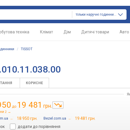
тільки наручні годинники
обутова техніка
Клімат
Дім
Дитячі товари
Авто
одинники
/
TISSOT
.010.11.038.00
ИТАННЯ
КОРИСНЕ
Я
950
19 481
грн.
до
іни
→
2
om.ua
→
18 950 грн.
Bezel.com.ua
→
19 481 грн.
сок
додати до порівняння