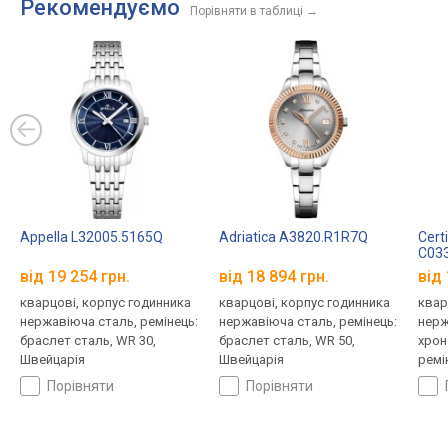
Рекомендуємо
Порівняти в таблиці
→
Appella L32005.5165Q
Adriatica A3820.R1R7Q
Cert
C033
від 19 254 грн.
від 18 894 грн.
від 
кварцові, корпус годинника
кварцові, корпус годинника
квар
нержавіюча сталь, ремінець:
нержавіюча сталь, ремінець:
нерж
браслет сталь, WR 30,
браслет сталь, WR 50,
хрон
Швейцарія
Швейцарія
ремі
100,
порівняти
порівняти