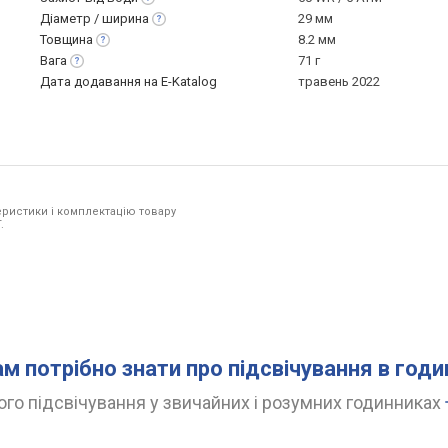
Діаметр /
ширина
29 мм
Товщина
8.2 мм
Вага
71 г
Дата додавання на E-Katalog
травень 2022
ристики і комплектацію товару
.
ам потрібно знати про підсвічування в год
го підсвічування у звичайних і розумних годинниках