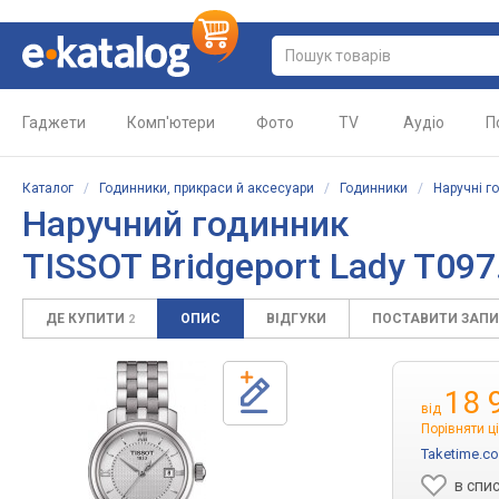
Гаджети
Комп'ютери
Фото
TV
Аудіо
П
Каталог
/
Годинники, прикраси й аксесуари
/
Годинники
/
Наручні г
Наручний годинник
TISSOT Bridgeport Lady T097
ДЕ КУПИТИ
ОПИС
ВІДГУКИ
ПОСТАВИТИ ЗАП
2
18 
від
Порівняти ц
Taketime.c
в спи