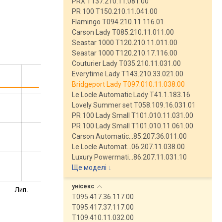
PRX T137.210.11.081.00
PR 100 T150.210.11.041.00
Flamingo T094.210.11.116.01
Carson Lady T085.210.11.011.00
Seastar 1000 T120.210.11.011.00
Seastar 1000 T120.210.17.116.00
Couturier Lady T035.210.11.031.00
Everytime Lady T143.210.33.021.00
Bridgeport Lady T097.010.11.038.00
Le Locle Automatic Lady T41.1.183.16
Lovely Summer set T058.109.16.031.01
PR 100 Lady Small T101.010.11.031.00
PR 100 Lady Small T101.010.11.061.00
Carson Automatic…85.207.36.011.00
Le Locle Automat…06.207.11.038.00
Luxury Powermati…86.207.11.031.10
Ще моделі
↓
унісекс
Лип.
T095.417.36.117.00
T095.417.37.117.00
T109.410.11.032.00