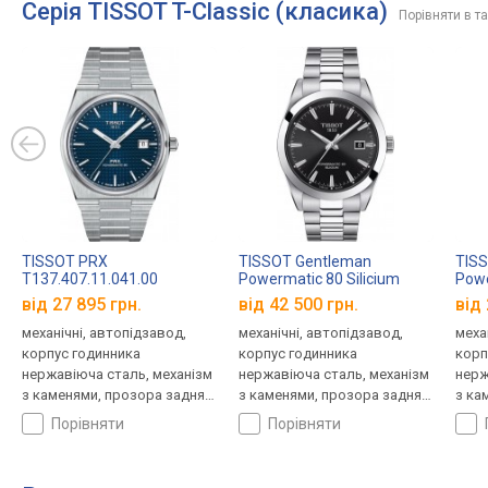
Серія TISSOT T-Classic (класика)
Порівняти в т
TISSOT PRX
TISSOT Gentleman
TIS
T137.407.11.041.00
Powermatic 80 Silicium
Powe
T127.407.11.051.00
T127
від 27 895 грн.
від 42 500 грн.
від 
механічні, автопідзавод,
механічні, автопідзавод,
меха
корпус годинника
корпус годинника
корп
нержавіюча сталь, механізм
нержавіюча сталь, механізм
нерж
з каменями, прозора задня
з каменями, прозора задня
з ка
кришка, ремінець: браслет
кришка, ремінець: браслет
криш
порівняти
порівняти
сталь, WR 100, Швейцарія
сталь, WR 100, Швейцарія
стал