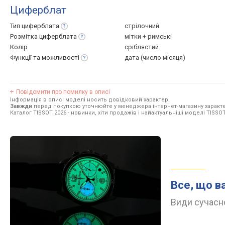
Циферблат
Тип
циферблата
стрілочний
Розмітка
циферблата
мітки + римські
Колір
сріблястий
Функції та
можливості
дата (число місяця)
Повідомити про помилку в описі
Інформація в описі моделі носить довідковий характер.
Завжди
перед покупкою уточнюйте у менеджера інтернет-магазину характе
Каталог TISSOT 2026
- новинки, хіти продажів і найактуальніші моделі TISSOT
Все, що в
Види сучасно