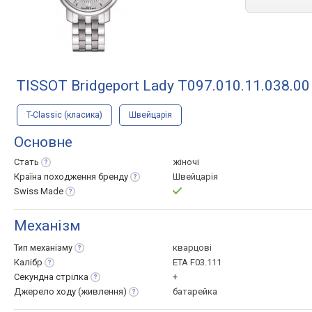
TISSOT Bridgeport Lady T097.010.11.038.00
T-Classic (класика)
Швейцарія
Основне
Стать
жіночі
Країна походження
бренду
Швейцарія
Swiss
Made
Механізм
Тип
механізму
кварцові
Калібр
ETA F03.111
Секундна
стрілка
+
Джерело ходу
(живлення)
батарейка