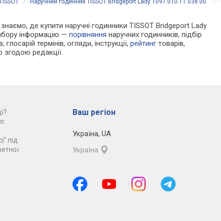
TISSOT
/
Наручний годинник TISSOT Bridgeport Lady T097.010.11.038.00
и знаємо, де купити наручні годинники TISSOT Bridgeport Lady
вибору інформацію —
порівняння
наручних годинників, підбір
 глосарій термінів, огляди, інструкції,
рейтинг
товарів,
ю згодою редакції.
Ваш регіон
і?
r.
Україна
,
UA
і" під
ретної
Україна