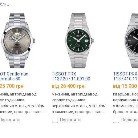
аблиці
→
SOT Gentleman
TISSOT PRX
TISSOT PRX
rmatic 80
T137.207.11.091.00
T137.410.11
.407.11.081.00
25 700 грн.
від 28 400 грн.
від 15 900 
нічні, автопідзавод,
механічні, автопідзавод,
кварцові, ко
ус годинника
корпус годинника
нержавіюча с
авіюча сталь, механізм
нержавіюча сталь, механізм
з каменями, 
менями, прозора задня
з каменями, прозора задня
браслет стал
ка, ремінець: браслет
кришка, ремінець: браслет
Швейцарія
порівняти
порівняти
порівн
ь, WR 100, Швейцарія
сталь, WR 100, Швейцарія