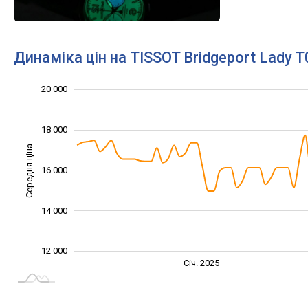
Динаміка цін на TISSOT Bridgeport Lady 
11 000
13 000
15 000
22 000
10 000
8 000
20 000
18 000
Середня ціна
16 000
13 000
14 000
12 000
Січ. 2027
Лип.
Січ. 2025
L