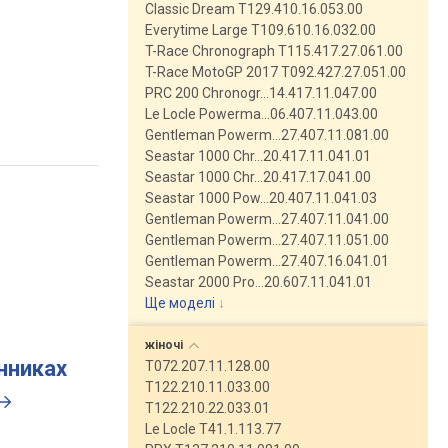
Classic Dream T129.410.16.053.00
Everytime Large T109.610.16.032.00
T-Race Chronograph T115.417.27.061.00
T-Race MotoGP 2017 T092.427.27.051.00
PRC 200 Chronogr…14.417.11.047.00
Le Locle Powerma…06.407.11.043.00
Gentleman Powerm…27.407.11.081.00
Seastar 1000 Chr…20.417.11.041.01
Seastar 1000 Chr…20.417.17.041.00
Seastar 1000 Pow…20.407.11.041.03
Gentleman Powerm…27.407.11.041.00
Gentleman Powerm…27.407.11.051.00
Gentleman Powerm…27.407.16.041.01
Seastar 2000 Pro…20.607.11.041.01
Ще моделі
↓
жіночі
инниках
T072.207.11.128.00
T122.210.11.033.00
T122.210.22.033.01
Le Locle T41.1.113.77