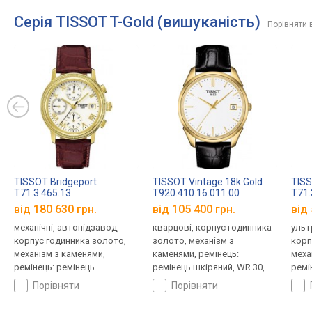
Серія TISSOT T-Gold (вишуканість)
Порівняти 
TISSOT Bridgeport
TISSOT Vintage 18k Gold
TISS
T71.3.465.13
T920.410.16.011.00
T71.
від 180 630 грн.
від 105 400 грн.
від 
механічні, автопідзавод,
кварцові, корпус годинника
ульт
корпус годинника золото,
золото, механізм з
корп
механізм з каменями,
каменями, ремінець:
меха
ремінець: ремінець
ремінець шкіряний, WR 30,
ремі
шкіряний, WR 30, Швейцарія
Швейцарія
шкір
порівняти
порівняти