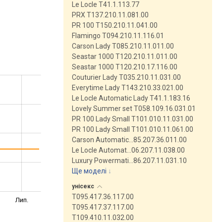
Le Locle T41.1.113.77
PRX T137.210.11.081.00
PR 100 T150.210.11.041.00
Flamingo T094.210.11.116.01
Carson Lady T085.210.11.011.00
Seastar 1000 T120.210.11.011.00
Seastar 1000 T120.210.17.116.00
Couturier Lady T035.210.11.031.00
Everytime Lady T143.210.33.021.00
Le Locle Automatic Lady T41.1.183.16
Lovely Summer set T058.109.16.031.01
PR 100 Lady Small T101.010.11.031.00
PR 100 Lady Small T101.010.11.061.00
Carson Automatic…85.207.36.011.00
Le Locle Automat…06.207.11.038.00
Luxury Powermati…86.207.11.031.10
Ще моделі
↓
унісекс
T095.417.36.117.00
Лип.
T095.417.37.117.00
T109.410.11.032.00