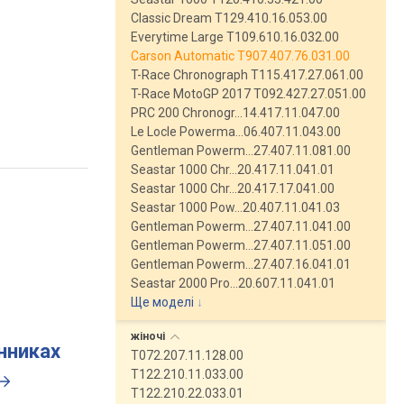
Classic Dream T129.410.16.053.00
Everytime Large T109.610.16.032.00
Carson Automatic T907.407.76.031.00
T-Race Chronograph T115.417.27.061.00
T-Race MotoGP 2017 T092.427.27.051.00
PRC 200 Chronogr…14.417.11.047.00
Le Locle Powerma…06.407.11.043.00
Gentleman Powerm…27.407.11.081.00
Seastar 1000 Chr…20.417.11.041.01
Seastar 1000 Chr…20.417.17.041.00
Seastar 1000 Pow…20.407.11.041.03
Gentleman Powerm…27.407.11.041.00
Gentleman Powerm…27.407.11.051.00
Gentleman Powerm…27.407.16.041.01
Seastar 2000 Pro…20.607.11.041.01
Ще моделі
↓
жіночі
инниках
T072.207.11.128.00
T122.210.11.033.00
T122.210.22.033.01