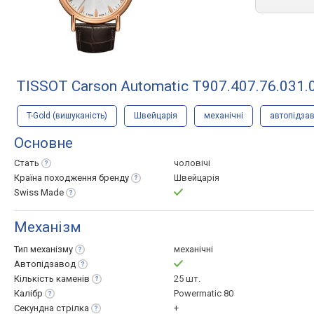
TISSOT Carson Automatic T907.407.76.031.
T-Gold (вишуканість)
Швейцарія
механічні
автопідза
Основне
Стать
чоловічі
Країна походження
бренду
Швейцарія
Swiss
Made
Механізм
Тип
механізму
механічні
Автопідзавод
Кількість
каменів
25 шт.
Калібр
Powermatic 80
Секундна
стрілка
+