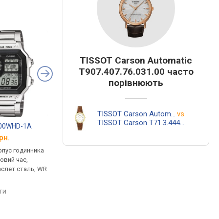
TISSOT Carson Automatic
T907.407.76.031.00 часто
порівнюють
TISSOT Carson Automatic T907.407.76.031.00
vs
TISSOT Carson T71.3.444.13
200WHD-1A
Casio G-Shock DW-5600E-1V
Casio G-Shock GW-7
рн.
від 4 799 грн.
від 6 799 грн.
рпус годинника
кварцові, корпус годинника
кварцові, корпус го
товий час,
пластик, ударозахист,
пластик, ударозахист
аслет сталь, WR
ремінець: браслет пластик,
сонячна батарея, фа
WR 200, Японія
місяця, світовий час,
ремінець: ремінець ка
яти
порівняти
порівняти
WR 200, Японія