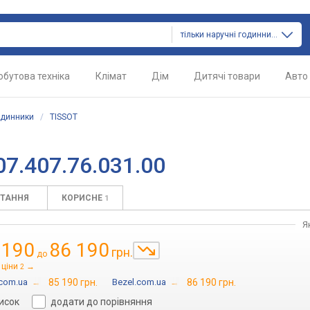
тільки наручні годинники
обутова техніка
Клімат
Дім
Дитячі товари
Авто
одинники
/
TISSOT
07.407.76.031.00
ИТАННЯ
КОРИСНЕ
1
Я
 190
86 190
грн.
до
 ціни
→
2
.com.ua
→
85 190 грн.
Bezel.com.ua
→
86 190 грн.
писок
додати до порівняння