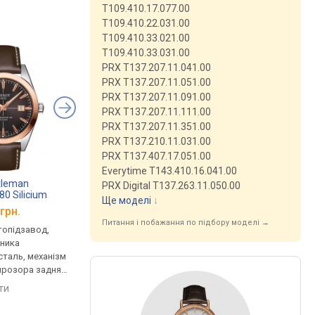
T109.410.17.077.00
T109.410.22.031.00
T109.410.33.021.00
T109.410.33.031.00
PRX T137.207.11.041.00
PRX T137.207.11.051.00
PRX T137.207.11.091.00
PRX T137.207.11.111.00
PRX T137.207.11.351.00
PRX T137.210.11.031.00
PRX T137.407.17.051.00
Everytime T143.410.16.041.00
tleman
TISSOT Carson
TISSOT Vintage
PRX Digital T137.263.11.050.00
0 Silicium
T71.3.444.13
Chronograph 18K Go
Ще моделі
↓
ld Bezel
T920.417.16.031.00
грн.
від 86 010 грн.
від 128 270 грн.
.291.00
Питання і побажання по підбору моделі →
втопідзавод,
механічні, автопідзавод,
кварцові, корпус го
нника
корпус годинника золото,
золото, механізм з
таль, механізм
механізм з каменями,
каменями, ремінець:
прозора задня
ремінець: ремінець
ремінець шкіряний, W
нець: ремінець
шкіряний, WR 30, Швейцарія
Швейцарія
яти
порівняти
порівняти
 50, Швейцарія