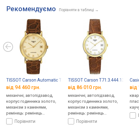
Рекомендуємо
Порівняти в таблиці
→
TISSOT Carson Automatic T71.3.430.23
TISSOT Carson T71.3.444.13
Casi
від 94 460 грн.
від 86 010 грн.
від 
механічні, автопідзавод,
механічні, автопідзавод,
квар
корпус годинника золото,
корпус годинника золото,
плас
механізм з каменями,
механізм з каменями,
кауч
ремінець: ремінець
ремінець: ремінець
шкіряний, WR 30, Швейцарія
шкіряний, WR 30, Швейцарія
порівняти
порівняти