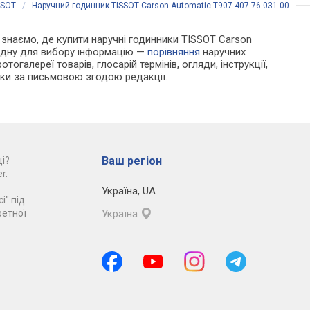
SSOT
/
Наручний годинник TISSOT Carson Automatic T907.407.76.031.00
Ми знаємо, де купити наручні годинники TISSOT Carson
хідну для вибору інформацію —
порівняння
наручних
тогалереї товарів, глосарій термінів, огляди, інструкції,
льки за письмовою згодою редакції.
Ваш регіон
і?
r.
Україна
,
UA
і" під
ретної
Україна