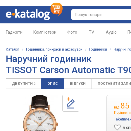
Гаджети
Комп'ютери
Фото
TV
Аудіо
П
Каталог
/
Годинники, прикраси й аксесуари
/
Годинники
/
Наручні г
Наручний годинник
TISSOT Carson Automatic T9
ДЕ КУПИТИ
ОПИС
ВІДГУКИ
ПОСТАВИТИ ЗАП
2
85
від
Порівняти
Taketime
в с