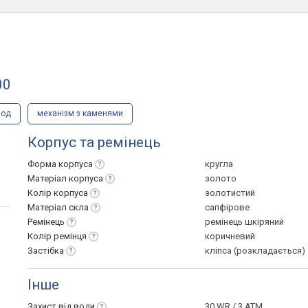
00
вод
механізм з каменями
Корпус та ремінець
Форма
корпуса
кругла
Матеріал
корпуса
золото
Колір
корпуса
золотистий
Матеріал
скла
сапфірове
Ремінець
ремінець шкіряний
Колір
ремінця
коричневий
Застібка
кліпса (розкладається)
Інше
Захист від
води
30 WR / 3 ATM