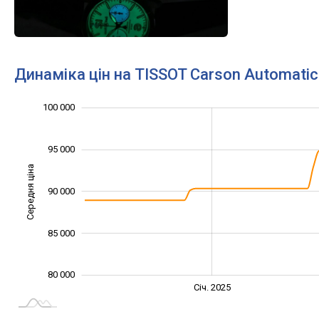
Динаміка цін на TISSOT Carson Automatic
100 000
105 000
70 000
75 000
95 000
Середня ціна
90 000
100 000
85 000
80 000
Січ. 2027
Лип.
Січ. 2025
L