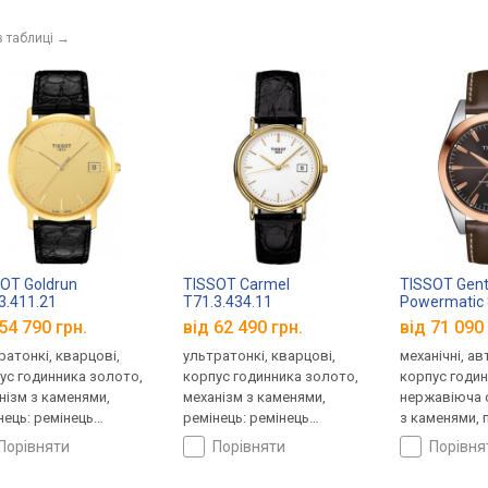
в таблиці
→
OT Goldrun
TISSOT Carmel
TISSOT Gen
3.411.21
T71.3.434.11
Powermatic 8
Solid 18k Go
54 790 грн.
від 62 490 грн.
від 71 090 
T927.407.46
ратонкі, кварцові,
ультратонкі, кварцові,
механічні, а
ус годинника золото,
корпус годинника золото,
корпус годи
нізм з каменями,
механізм з каменями,
нержавіюча с
нець: ремінець
ремінець: ремінець
з каменями, 
яний, WR 30, Швейцарія
шкіряний, WR 30, Швейцарія
кришка, ремі
порівняти
порівняти
порівн
шкіряний, WR