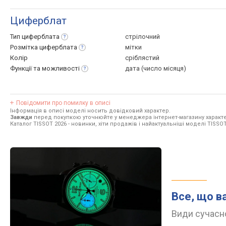
Циферблат
Тип
циферблата
стрілочний
Розмітка
циферблата
мітки
Колір
сріблястий
Функції та
можливості
дата (число місяця)
Повідомити про помилку в описі
Інформація в описі моделі носить довідковий характер.
Завжди
перед покупкою уточнюйте у менеджера інтернет-магазину характе
Каталог TISSOT 2026
- новинки, хіти продажів і найактуальніші моделі TISSOT
Все, що в
Види сучасно