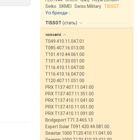
Seiko
SKMEI
Swiss Military
TISSOT
Усі бренди
TISSOT
(
стать
)
чоловічі
T049.410.11.047.01
T085.407.16.013.00
T101.410.44.061.00
T101.417.33.051.00
T116.410.11.047.00
T116.410.16.047.00
T120.407.11.051.00
PRX T137.407.11.041.00
PRX T137.407.11.351.00
PRX T137.410.11.041.00
PRX T137.410.11.051.00
PRX T137.410.11.091.00
Bridgeport T71.3.465.13
Expert Solar T091.420.44.081.00
Seastar 1000 T120.410.11.041.00
Seastar 1000 T120.410.33.421.00