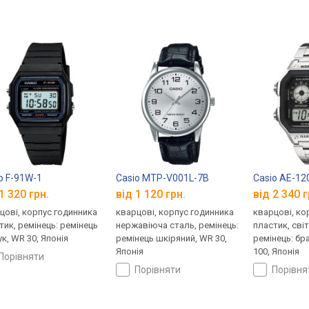
o F-91W-1
Casio MTP-V001L-7B
Casio AE-1
1 320 грн.
від 1 120 грн.
від 2 340 г
цові, корпус годинника
кварцові, корпус годинника
кварцові, ко
тик, ремінець: ремінець
нержавіюча сталь, ремінець:
пластик, сві
ук, WR 30, Японія
ремінець шкіряний, WR 30,
ремінець: бр
Японія
100, Японія
порівняти
порівняти
порівн