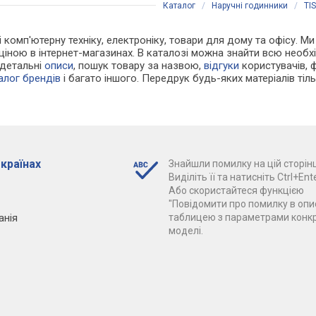
Каталог
/
Наручні годинники
/
TI
 і комп'ютерну техніку, електроніку, товари для дому та офісу. 
 ціною в інтернет-магазинах. В каталозі можна знайти всю необ
 детальні
описи
, пошук товару за назвою,
відгуки
користувачів, фо
алог брендів
і багато іншого. Передрук будь-яких матеріалів ті
 країнах
Знайшли помилку на цій сторінц
Виділіть її та натисніть Ctrl+Ente
Або скористайтеся функцією
"Повідомити про помилку в опис
анія
таблицею з параметрами конк
моделі.