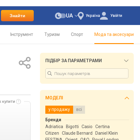
UA
Знайти
Україна
Увійти
Інструмент
Туризм
Спорт
Мода та аксесуари
ПІДБІР ЗА ПАРАМЕТРАМИ
МОДЕЛІ
к купити
у продажу
всі
Бренди
Adriatica
Bigotti
Casio
Certina
Citizen
Claude Bernard
Daniel Klein
FESTINA
Orient
Q&Q
Royal London