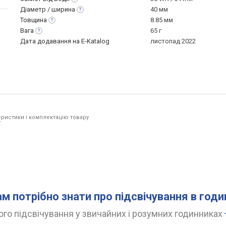
Діаметр /
ширина
40 мм
Товщина
8.85 мм
Вага
65 г
Дата додавання на E-Katalog
листопад 2022
ристики і комплектацію товару
.
ам потрібно знати про підсвічування в год
го підсвічування у звичайних і розумних годинниках