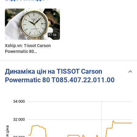
Xship.vn: Tissot Carson
Powermatic 80
T085.407.22.011.00
(T0854072201100)
Динаміка цін на TISSOT Carson
Powermatic 80 T085.407.22.011.00
 000
 000
 000
 000
 000
 000
34 000
32 000