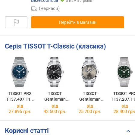
Bezel.com.ua
З нами 7 років
(Черкаси)
Перейти в магазин
Серія TISSOT T-Classic (класика)
TISSOT PRX
TISSOT
TISSOT
TISSOT PR
T137.407.11.0
Gentleman
Gentleman
T137.207.11
41.00
Powermatic 80
Powermatic 80
91.00
від
від
від
від
Silicium
T127.407.11.0
27 895 грн.
42 500 грн.
25 700 грн.
28 400 грн
T127.407.11.0
81.00
51.00
Корисні статті