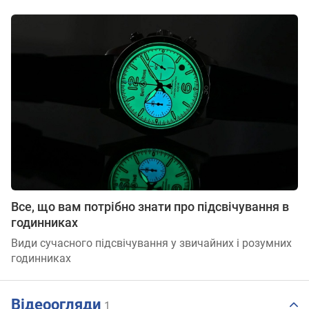
Все, що вам потрібно знати про підсвічування в
годинниках
Види сучасного підсвічування у звичайних і розумних
годинниках
Відеоогляди
1