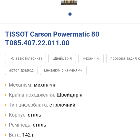
TISSOT Carson Powermatic 80
T085.407.22.011.00
T-Classic (класика)
Швейцарія
механічні
прозора задня 
автопідзавод
механізм з каменями
Механізм:
механічні
Країна походження:
Швейцарія
Тип циферблата:
стрілочний
Корпус:
сталь
Ремінець:
сталь
Вага:
142 г