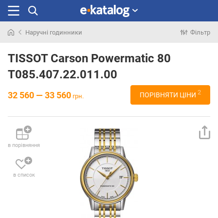
Наручні годинники
Фільтр
Шукали
раніше
TISSOT Carson Powermatic 80
T085.407.22.011.00
2
32 560 — 33 560
ПОРІВНЯТИ ЦІНИ
грн.
в порівняння
в список