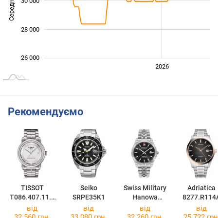
Середня ціна
30 000
26 000
28 000
26 000
2024
2025
2028
2026
L
Рекомендуємо
TISSOT
Seiko
Swiss Military
Adriatica
T086.407.11.0
SRPE35K1
Hanowa
8277.R114
31.00
Diligenter
від
від
від
від
SMWGL000210
32 560 грн.
33 080 грн.
32 260 грн.
25 722 грн