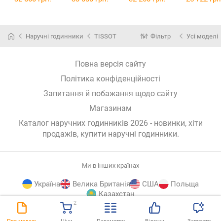
1
Наручні годинники
TISSOT
Фільтр
Усі моделі
Повна версія сайту
Політика конфіденційності
Запитання й побажання щодо сайту
Магазинам
Каталог наручних годинників 2026 - новинки, хіти
продажів,
купити наручні годинники
.
Ми в інших країнах
Україна
Велика Британія
США
Польща
Казахстан
2
E-
© E-Katalog, 2026