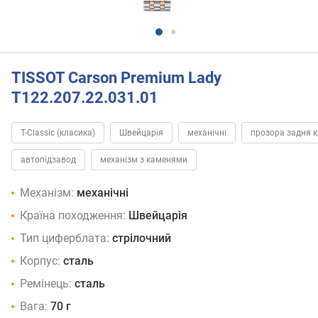
TISSOT Carson Premium Lady
T122.207.22.031.01
T-Classic (класика)
Швейцарія
механічні
прозора задня 
автопідзавод
механізм з каменями
Механізм:
механічні
Країна походження:
Швейцарія
Тип циферблата:
стрілочний
Корпус:
сталь
Ремінець:
сталь
Вага:
70 г