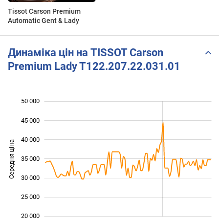
Tissot Carson Premium
Automatic Gent & Lady
Динаміка цін на TISSOT Carson
Premium Lady T122.207.22.031.01
50 000
 000
 000
 000
45 000
40 000
Середня ціна
35 000
20 000
30 000
25 000
20 000