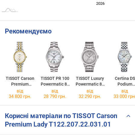
2024
2025
2028
2026
L
Рекомендуємо
TISSOT Carson
TISSOT PR 100
TISSOT Luxury
Certina DS
Premium
Powermatic 80
Powermatic 80
Podium
Automatic Lady
Lady COSC
Jungfraubahn
C001.007.11
від
від
від
від
T122.207.22.0
T101.208.11.1
Lady
16.00
34 800 грн.
28 790 грн.
32 290 грн.
33 000 грн
31.00
11.00
T086.207.11.0
31.10
Корисні матеріали по TISSOT Carson
Premium Lady T122.207.22.031.01