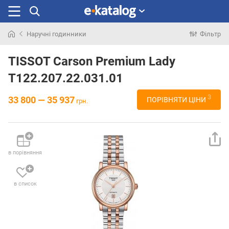
Наручні годинники
Фільтр
Шукали
раніше
TISSOT Carson Premium Lady
T122.207.22.031.01
3
33 800 — 35 937
ПОРІВНЯТИ ЦІНИ
грн.
в порівняння
в список