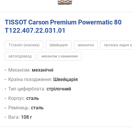
TISSOT Carson Premium Powermatic 80
T122.407.22.031.01
T-Classic (класика)
Швейцарія
механічні
прозора задня 
автопідзавод
механізм з каменями
Механізм:
механічні
Країна походження:
Швейцарія
Тип циферблата:
стрілочний
Корпус:
сталь
Ремінець:
сталь
Вага:
108 г