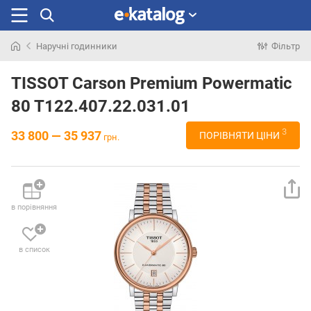
Наручні годинники
Фільтр
Шукали
раніше
TISSOT Carson Premium Powermatic
80 T122.407.22.031.01
3
33 800 — 35 937
ПОРІВНЯТИ ЦІНИ
грн.
в порівняння
в список