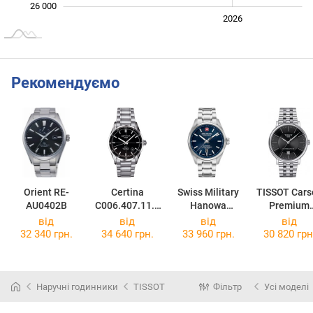
26 000
2024
2025
2028
2026
L
Рекомендуємо
Orient RE-
Certina
Swiss Military
TISSOT Cars
AU0402B
C006.407.11.0
Hanowa
Premium
51.00
Majestic
Powermatic 
від
від
від
від
Pioneer
T122.407.11
32 340 грн.
34 640 грн.
33 960 грн.
30 820 грн
SMWGL000620
51.00
2
Наручні годинники
TISSOT
Фільтр
Усі моделі