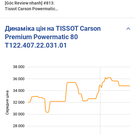
[Góc Review nhanh] #813:
Tissot Carson Powermatic
80 T122.407.11.031.00
Динаміка цін на TISSOT Carson
Premium Powermatic 80
T122.407.22.031.01
38 000
 000
 000
 000
36 000
34 000
Середня ціна
32 000
26 000
30 000
28 000