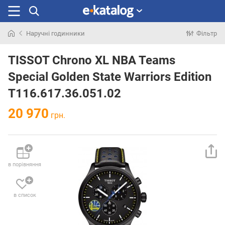
Наручні годинники
Фільтр
Шукали
раніше
TISSOT Chrono XL NBA Teams
Special Golden State Warriors Edition
T116.617.36.051.02
20 970
грн.
в порівняння
в список