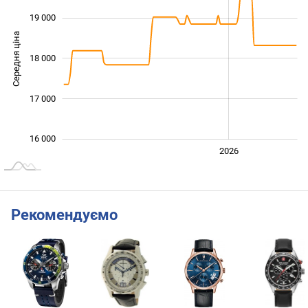
19 000
Середня ціна
18 000
16 000
17 000
16 000
2024
2025
2028
2026
L
Рекомендуємо