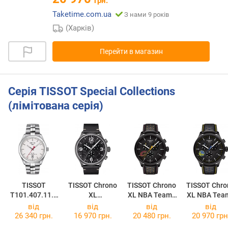
грн.
Taketime.com.ua
З нами 9 років
(Харків)
Перейти в магазин
Серія TISSOT Special Collections
(лімітована серія)
TISSOT
TISSOT Chrono
TISSOT Chrono
TISSOT Chro
T101.407.11.0
XL
XL NBA Teams
XL NBA Tea
11.00
T116.617.36.0
Special
Special Gol
від
від
від
від
67.00
Cleveland
State Warrio
26 340 грн.
16 970 грн.
20 480 грн.
20 970 грн
Cavaliers
Edition