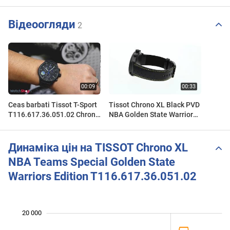
Відеоогляди
2
Ceas barbati Tissot T-Sport
Tissot Chrono XL Black PVD
T116.617.36.051.02 Chrono
NBA Golden State Warriors
XL NBA Teams Special
Special Edition
Golden State Warriors
T116.617.36.051.02 Watch
360
Динаміка цін на TISSOT Chrono XL
NBA Teams Special Golden State
Warriors Edition T116.617.36.051.02
20 000
 000
 500
 500
 500
 500
 000
 000