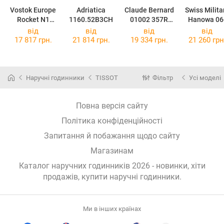
Vostok Europe
Adriatica
Claude Bernard
Swiss Milita
Rocket N1
1160.52B3CH
01002 357R
Hanowa 06
6S21-225A708
BUIR
4334.04.00
від
від
від
від
17 817 грн.
21 814 грн.
19 334 грн.
21 260 грн
Наручні годинники
TISSOT
Фільтр
Усі моделі
Повна версія сайту
Політика конфіденційності
Запитання й побажання щодо сайту
Магазинам
Каталог наручних годинників 2026 - новинки, хіти
продажів,
купити наручні годинники
.
Ми в інших країнах