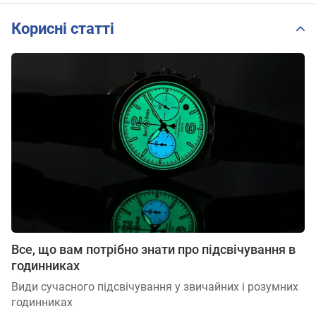
Edition
T116.617.36
T116.617.36.0
51.02
Корисні статті
51.01
Все, що вам потрібно знати про підсвічування в
годинниках
Види сучасного підсвічування у звичайних і розумних
годинниках