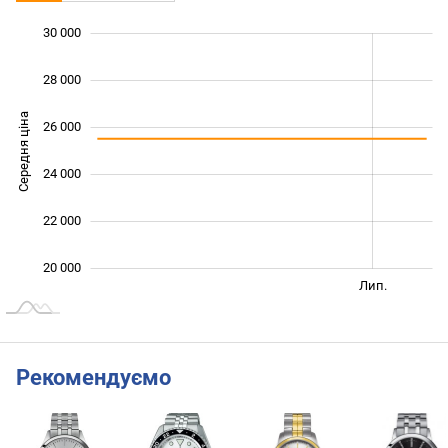
30 000
 000
 000
 000
28 000
Середня ціна
26 000
20 000
24 000
22 000
20 000
Січ. 2026
Січ. 2027
Квіт.
Лип.
L
Рекомендуємо