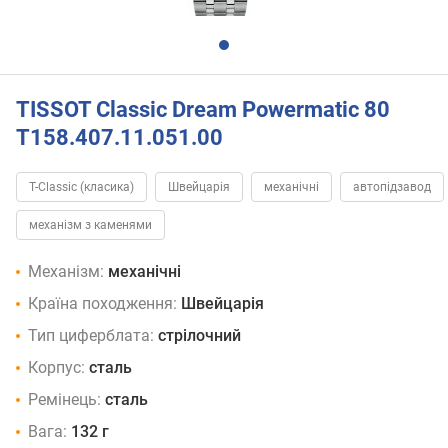
TISSOT Classic Dream Powermatic 80
T158.407.11.051.00
T-Classic (класика)
Швейцарія
механічні
автопідзавод
механізм з каменями
Механізм:
механічні
Країна походження:
Швейцарія
Тип циферблата:
стрілочний
Корпус:
сталь
Ремінець:
сталь
Вага:
132 г