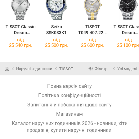
TISSOT Classic
Seiko
TISSOT
TISSOT Clas
Dream
SSK033K1
T049.407.22.0
Dream
Powermatic 80
31.00
Swissmati
від
від
від
від
T158.407.11.0
T129.407.11
25 540 грн.
25 500 грн.
25 600 грн.
25 100 грн
31.00
51.00
Наручні годинники
TISSOT
Фільтр
Усі моделі
Повна версія сайту
Політика конфіденційності
Запитання й побажання щодо сайту
Магазинам
Каталог наручних годинників 2026 - новинки, хіти
продажів,
купити наручні годинники
.