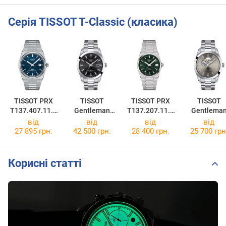
Серія TISSOT T-Classic (класика)
TISSOT PRX
TISSOT
TISSOT PRX
TISSOT
T137.407.11.0
Gentleman
T137.207.11.0
Gentlema
41.00
Powermatic 80
91.00
Powermatic 
від
від
від
від
Silicium
T127.407.11
27 895 грн.
42 500 грн.
28 400 грн.
25 700 грн
T127.407.11.0
81.00
51.00
Корисні статті