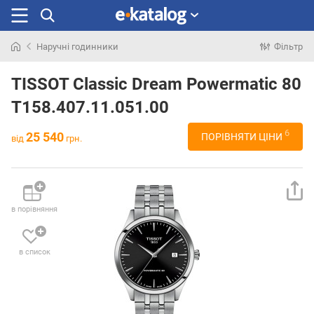
Наручні годинники
Фільтр
Шукали
раніше
TISSOT Classic Dream Powermatic 80
T158.407.11.051.00
6
25 540
ПОРІВНЯТИ ЦІНИ
від
грн.
в порівняння
в список