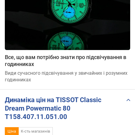
Все, що вам потрібно знати про підсвічування в
годинниках
Види сучасного підсвічування у звичайних і розумних
годинниках
Динаміка цін на TISSOT Classic
Dream Powermatic 80
T158.407.11.051.00
Ціна
К-сть магазинів