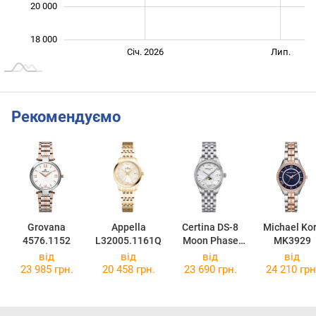
20 000
18 000
Січ. 2027
Лип.
Січ. 2026
Лип.
L
Рекомендуємо
Grovana
Appella
Certina DS-8
Michael Ko
4576.1152
L32005.1161Q
Moon Phase
MK3929
C033.257.11.1
від
від
від
від
18.00
23 985 грн.
20 458 грн.
23 690 грн.
24 210 грн