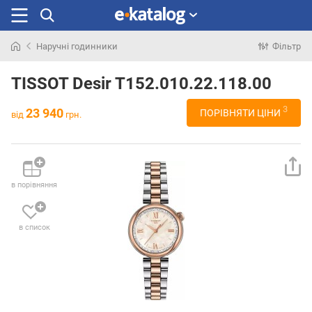
Наручні годинники
Фільтр
Шукали
раніше
TISSOT Desir T152.010.22.118.00
3
23 940
ПОРІВНЯТИ ЦІНИ
від
грн.
в порівняння
в список