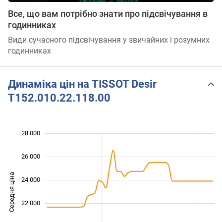
Все, що вам потрібно знати про підсвічування в
годинниках
Види сучасного підсвічування у звичайних і розумних
годинниках
Динаміка цін на TISSOT Desir
T152.010.22.118.00
 000
 000
 000
 000
 000
 000
28 000
26 000
Середня ціна
24 000
19 000
22 000