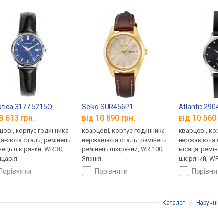
atica 3177.5215Q
Seiko SUR456P1
Atlantic 290
8 613 грн.
від 10 890 грн.
від 10 560 
цові, корпус годинника
кварцові, корпус годинника
кварцові, ко
авіюча сталь, ремінець:
нержавіюча сталь, ремінець:
нержавіюча 
нець шкіряний, WR 30,
ремінець шкіряний, WR 100,
місяця, ремі
царія
Японія
шкіряний, WR
порівняти
порівняти
порівн
Каталог
/
Наручні