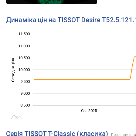
Динаміка цін на TISSOT Desire T52.5.121.
11 500
12 000
7 500
8 000
11 000
10 500
Середня ціна
10 000
10 000
9 500
9 000
8 500
Січ. 2027
Лип.
Січ. 2025
L
Серія TISSOT T-Classic (класика)
Порівняти в т