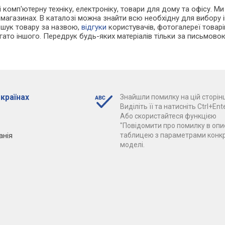
 і комп'ютерну техніку, електроніку, товари для дому та офісу. М
т-магазинах. В каталозі можна знайти всю необхідну для вибор
ошук товару за назвою,
відгуки
користувачів, фотогалереї товарів,
агато іншого. Передрук будь-яких матеріалів тільки за письмово
 країнах
Знайшли помилку на цій сторінц
Виділіть її та натисніть Ctrl+Ente
Або скористайтеся функцією
"Повідомити про помилку в опис
анія
таблицею з параметрами конк
моделі.