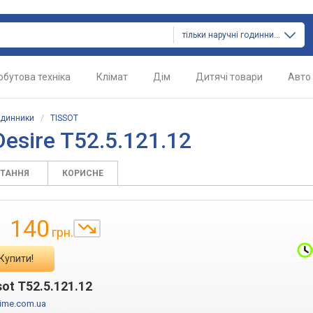
тільки наручні годинники
обутова техніка
Клімат
Дім
Дитячі товари
Авто
одинники
/
TISSOT
esire T52.5.121.12
ИТАННЯ
КОРИСНЕ
1 140
грн.
Купити!
sot T52.5.121.12
time.com.ua