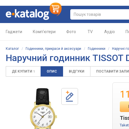
Гаджети
Комп'ютери
Фото
TV
Аудіо
П
Каталог
/
Годинники, прикраси й аксесуари
/
Годинники
/
Наручні г
Наручний годинник TISSOT D
ДЕ КУПИТИ
ОПИС
ВІДГУКИ
ПОСТАВИТИ ЗАП
1
1
Tis
Take