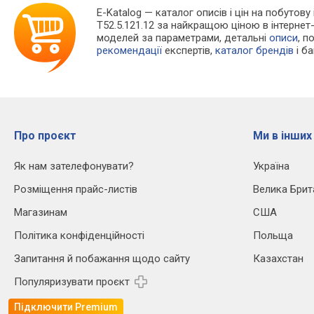
E-Katalog
— каталог описів і цін на побутову
T52.5.121.12 за найкращою ціною в інтерне
моделей за параметрами, детальні
описи
, п
рекомендації
експертів,
каталог брендів
і б
Про проєкт
Ми в інших
Як нам зателефонувати?
Україна
Розміщення прайс-листів
Велика Брит
Магазинам
США
Політика конфіденційності
Польща
Запитання й побажання щодо сайту
Казахстан
Популяризувати проєкт
Підключити Premium