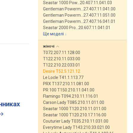
Seastar 1000 Pow…20.407.11.041.03
Gentleman Powerm…27.407.11.041.00
Gentleman Powerm…27.407.11.051.00
Gentleman Powerm…27.407.16.041.01
Seastar 2000 Pro…20.607.11.041.01
Ще моделі
↓
жіночі
T072.207.11.128.00
T122.210.11.033.00
T122.210.22.033.01
Desire T52.5.121.12
Le Locle T41.1.113.77
PRX T137.210.11.081.00
PR 100 T150.210.11.041.00
Flamingo T094.210.11.116.01
Carson Lady T085.210.11.011.00
инниках
Seastar 1000 T120.210.11.011.00
Seastar 1000 T120.210.17.116.00
Couturier Lady T035.210.11.031.00
Everytime Lady T143.210.33.021.00