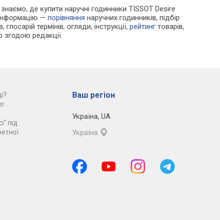
и знаємо, де купити наручні годинники TISSOT Desire
у інформацію —
порівняння
наручних годинників, підбір
 глосарій термінів, огляди, інструкції,
рейтинг
товарів,
ю згодою редакції.
Ваш регіон
і?
r.
Україна
,
UA
і" під
ретної
Україна