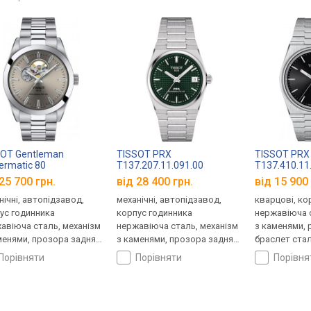
SOT Gentleman
TISSOT PRX
TISSOT PRX
rmatic 80
T137.207.11.091.00
T137.410.11
.407.11.081.00
25 700 грн.
від 28 400 грн.
від 15 900 
нічні, автопідзавод,
механічні, автопідзавод,
кварцові, ко
ус годинника
корпус годинника
нержавіюча с
авіюча сталь, механізм
нержавіюча сталь, механізм
з каменями, 
менями, прозора задня
з каменями, прозора задня
браслет стал
ка, ремінець: браслет
кришка, ремінець: браслет
Швейцарія
порівняти
порівняти
порівн
ь, WR 100, Швейцарія
сталь, WR 100, Швейцарія