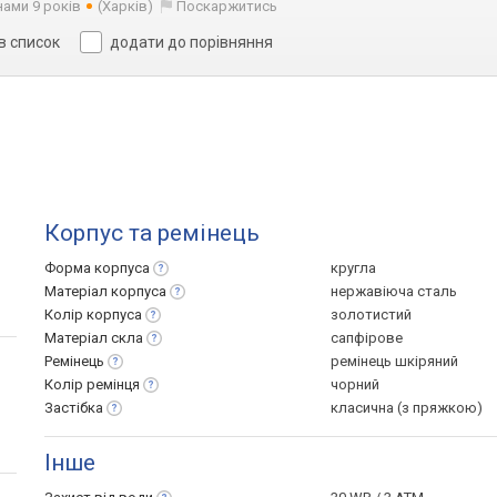
нами 9 років
(Харків)
Поскаржитись
в список
додати до порівняння
Корпус та ремінець
Форма
корпуса
кругла
Матеріал
корпуса
нержавіюча сталь
Колір
корпуса
золотистий
Матеріал
скла
сапфірове
Ремінець
ремінець шкіряний
Колір
ремінця
чорний
Застібка
класична (з пряжкою)
Інше