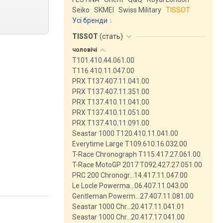
Seiko
SKMEI
Swiss Military
TISSOT
Усі бренди
TISSOT
(
стать
)
чоловічі
T101.410.44.061.00
T116.410.11.047.00
PRX T137.407.11.041.00
PRX T137.407.11.351.00
PRX T137.410.11.041.00
PRX T137.410.11.051.00
PRX T137.410.11.091.00
Seastar 1000 T120.410.11.041.00
Everytime Large T109.610.16.032.00
T-Race Chronograph T115.417.27.061.00
T-Race MotoGP 2017 T092.427.27.051.00
PRC 200 Chronogr…14.417.11.047.00
Le Locle Powerma…06.407.11.043.00
Gentleman Powerm…27.407.11.081.00
Seastar 1000 Chr…20.417.11.041.01
Seastar 1000 Chr…20.417.17.041.00