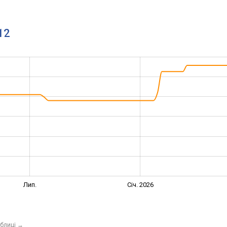
12
Лип.
Січ. 2026
аблиці
→