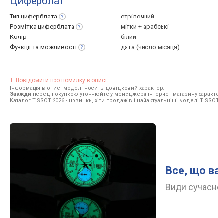
Циферблат
Тип
циферблата
стрілочний
Розмітка
циферблата
мітки + арабські
Колір
білий
Функції та
можливості
дата (число місяця)
Повідомити про помилку в описі
Інформація в описі моделі носить довідковий характер.
Завжди
перед покупкою уточнюйте у менеджера інтернет-магазину характе
Каталог TISSOT 2026
- новинки, хіти продажів і найактуальніші моделі TISSOT
Все, що в
Види сучасно