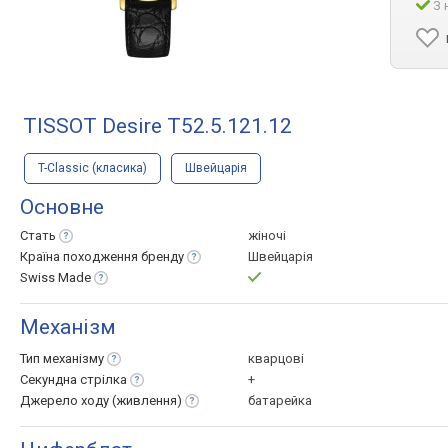
З 
TISSOT Desire T52.5.121.12
T-Classic (класика)
Швейцарія
Основне
Стать
жіночі
Країна походження
бренду
Швейцарія
Swiss
Made
Механізм
Тип
механізму
кварцові
Секундна
стрілка
+
Джерело ходу
(живлення)
батарейка