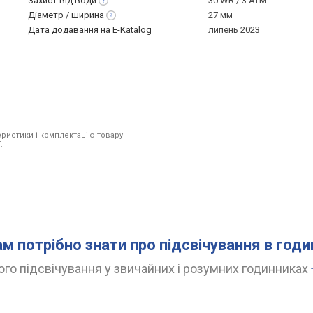
Захист від
води
30 WR / 3 ATM
Діаметр /
ширина
27 мм
Дата додавання на E-Katalog
липень 2023
ристики і комплектацію товару
.
ам потрібно знати про підсвічування в год
го підсвічування у звичайних і розумних годинниках