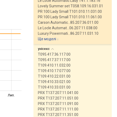
Le Locle Automatic Lady T41.1.183.16
Lovely Summer set T058.109.16.031.01
PR 100 Lady Small T101.010.11.031.00
PR 100 Lady Small T101.010.11.061.00
Carson Automatic…85.207.36.011.00
Le Locle Automat…06.207.11.038.00
Luxury Powermati…86.207.11.031.10
Ще моделі
↓
унісекс
T095.417.36.117.00
T095.417.37.117.00
T109.410.11.032.00
T109.410.17.077.00
T109.410.22.031.00
T109.410.33.021.00
T109.410.33.031.00
PRX T137.207.11.041.00
Лип.
PRX T137.207.11.051.00
PRX T137.207.11.091.00
PRX T137.207.11.111.00
PRX T137.207.11.351.00