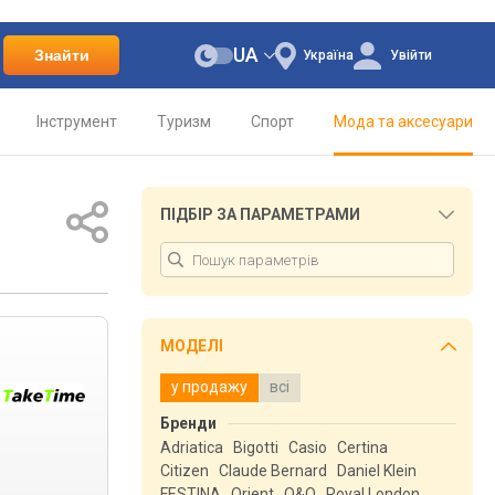
UA
Знайти
Україна
Увійти
Інструмент
Туризм
Спорт
Мода та аксесуари
ПІДБІР ЗА ПАРАМЕТРАМИ
МОДЕЛІ
у продажу
всі
Бренди
Adriatica
Bigotti
Casio
Certina
Citizen
Claude Bernard
Daniel Klein
FESTINA
Orient
Q&Q
Royal London