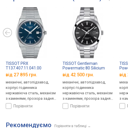
TISSOT PRX
TISSOT Gentleman
TIS
T137.407.11.041.00
Powermatic 80 Silicium
Powe
T127.407.11.051.00
T127
від 27 895 грн.
від 42 500 грн.
від 
механічні, автопідзавод,
механічні, автопідзавод,
меха
корпус годинника
корпус годинника
корп
нержавіюча сталь, механізм
нержавіюча сталь, механізм
нерж
з каменями, прозора задня
з каменями, прозора задня
з ка
кришка, ремінець: браслет
кришка, ремінець: браслет
криш
порівняти
порівняти
сталь, WR 100, Швейцарія
сталь, WR 100, Швейцарія
стал
Рекомендуємо
Порівняти в таблиці
→