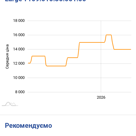
 000
 000
 000
 000
 000
 000
18 000
16 000
Середня ціна
14 000
10 000
12 000
10 000
8 000
2024
2025
2028
2026
L
Рекомендуємо