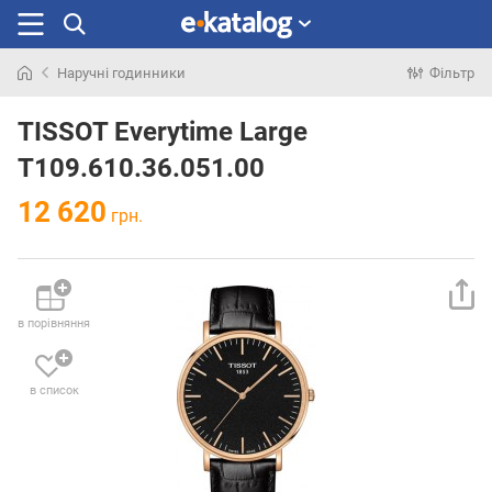
Наручні годинники
Фільтр
Шукали
раніше
TISSOT Everytime Large
T109.610.36.051.00
12 620
грн.
в порівняння
в список