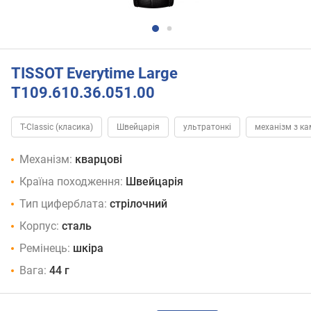
TISSOT Everytime Large
T109.610.36.051.00
T-Classic (класика)
Швейцарія
ультратонкі
механізм з к
Механізм:
кварцові
Країна походження:
Швейцарія
Тип циферблата:
стрілочний
Корпус:
сталь
Ремінець:
шкіра
Вага:
44 г