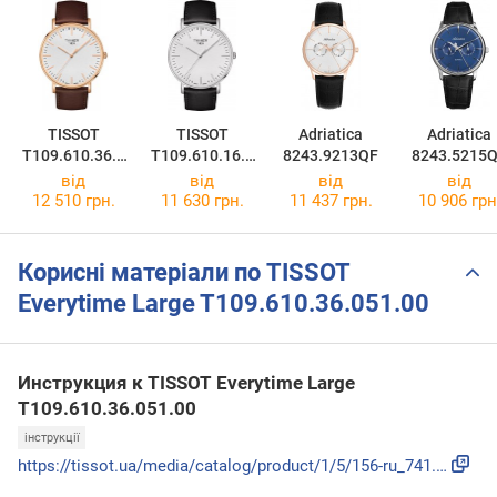
TISSOT
TISSOT
Adriatica
Adriatica
T109.610.36.0
T109.610.16.0
8243.9213QF
8243.5215
31.00
31.00
від
від
від
від
12 510 грн.
11 630 грн.
11 437 грн.
10 906 грн
Корисні матеріали по TISSOT
Everytime Large T109.610.36.051.00
Инструкция к TISSOT Everytime Large
T109.610.36.051.00
інструкції
https://tissot.ua/media/catalog/product/1/5/156-ru_741.pdf