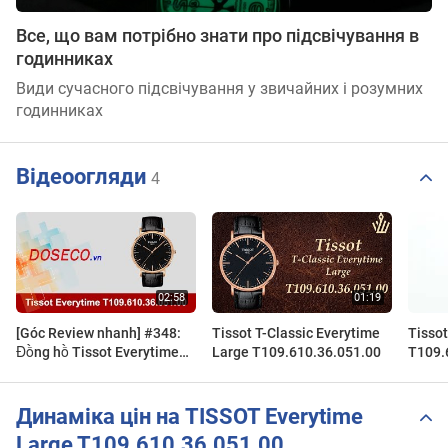
Все, що вам потрібно знати про підсвічування в
годинниках
Види сучасного підсвічування у звичайних і розумних
годинниках
Відеоогляди
4
[Góc Review nhanh] #348:
Tissot T-Classic Everytime
Tisso
Đồng hồ Tissot Everytime
Large T109.610.36.051.00
T109.
T109.610.36.051.00
Zegar
Динаміка цін на TISSOT Everytime
Large T109.610.36.051.00