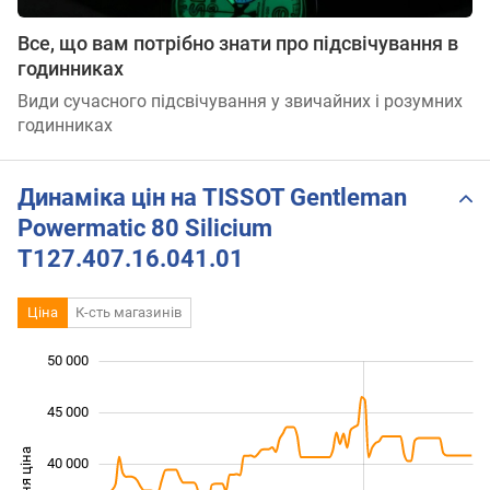
Все, що вам потрібно знати про підсвічування в
годинниках
Види сучасного підсвічування у звичайних і розумних
годинниках
Динаміка цін на TISSOT Gentleman
Powermatic 80 Silicium
T127.407.16.041.01
Ціна
К-сть магазинів
50 000
 000
 000
 000
45 000
40 000
25 000