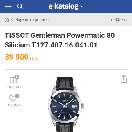
Наручні годинники
Фільтр
Шукали
раніше
TISSOT Gentleman Powermatic 80
Silicium T127.407.16.041.01
39 900
грн.
в порівняння
в список