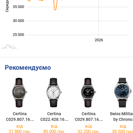
Середня ціна
35 000
30 000
25 000
2024
2025
2028
2026
L
Рекомендуємо
Certina
Certina
Certina
Swiss Milita
C029.807.16.0
C022.428.16.0
C029.807.16.0
by Chrono
81.01
31.00
51.00
SMA34077.
від
від
від
від
31 800 грн.
40 000 грн.
32 200 грн.
38 500 грн