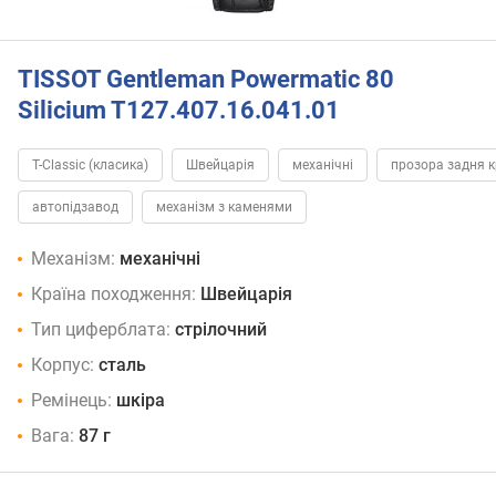
TISSOT Gentleman Powermatic 80
Silicium T127.407.16.041.01
T-Classic (класика)
Швейцарія
механічні
прозора задня 
автопідзавод
механізм з каменями
Механізм:
механічні
Країна походження:
Швейцарія
Тип циферблата:
стрілочний
Корпус:
сталь
Ремінець:
шкіра
Вага:
87 г