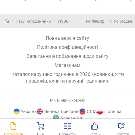
Наручні годинники
TISSOT
Фільтр
Усі моделі
Повна версія сайту
Політика конфіденційності
Запитання й побажання щодо сайту
Магазинам
Каталог наручних годинників 2026 - новинки, хіти
продажів,
купити наручні годинники
.
Ми в інших країнах
Україна
Велика Британія
США
Польща
Казахстан
1
E-
© E-Katalog, 2026
ВГОРУ
Про модель
Ціни
Параметри
Відгуки
Запитати