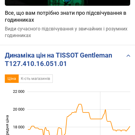
Все, що вам потрібно знати про підсвічування в
годинниках
Види сучасного підсвічування у звичайних і розумних
годинниках
Динаміка цін на TISSOT Gentleman
T127.410.16.051.01
Ціна
К-сть магазинів
 000
 000
 000
 000
 000
 000
22 000
20 000
Середня ціна
18 000
14 000