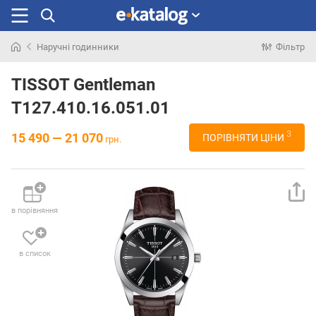
Наручні годинники
Фільтр
Шукали
раніше
TISSOT Gentleman
T127.410.16.051.01
3
15 490 — 21 070
ПОРІВНЯТИ ЦІНИ
грн.
в порівняння
в список