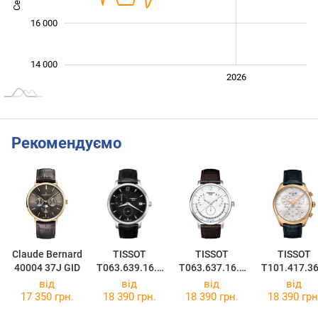
16 000
14 000
2024
2025
2028
2026
L
Рекомендуємо
Claude Bernard
TISSOT
TISSOT
TISSOT
40004 37J GID
T063.639.16.0
T063.637.16.0
T101.417.36
57.00
37.00
31.00
від
від
від
від
17 350 грн.
18 390 грн.
18 390 грн.
18 390 грн