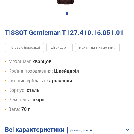
TISSOT Gentleman T127.410.16.051.01
T-Classic (класика)
Швейцарія
механізм з каменями
Механізм:
кварцові
Країна походження:
Швейцарія
Тип циферблата:
стрілочний
Корпус:
сталь
Ремінець:
шкіра
Вага:
70 г
Всі характеристики
Докладніше