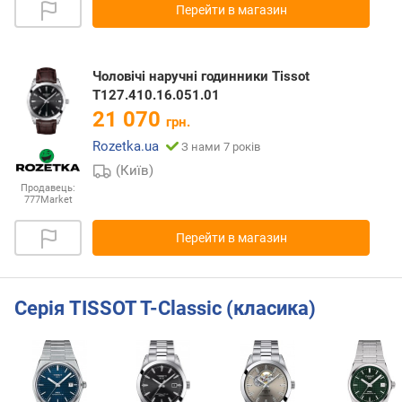
Перейти в магазин
Чоловічі наручні годинники Tissot
T127.410.16.051.01
21 070
грн.
Rozetka.ua
З нами 7 років
(Київ)
Продавець:
777Market
Перейти в магазин
Серія TISSOT T-Classic (класика)