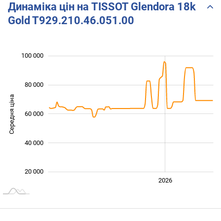
Динаміка цін на TISSOT Glendora 18k
Gold T929.210.46.051.00
 000
 000
 000
 000
 000
0
100 000
80 000
Середня ціна
60 000
100 000
40 000
20 000
2024
2025
2028
2026
L