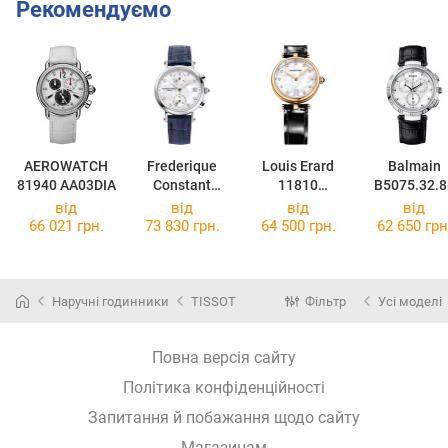
Рекомендуємо
AEROWATCH
Frederique
Louis Erard
Balmain
81940 AA03DIA
Constant
11810
B5075.32.8
Classics Quartz
PR24.BRC87
від
від
від
від
Ladies
66 021 грн.
73 830 грн.
64 500 грн.
62 650 грн
Chronograph
FC-
291MPWD2R6
Наручні годинники
TISSOT
Фільтр
Усі моделі
Повна версія сайту
Політика конфіденційності
Запитання й побажання щодо сайту
Магазинам