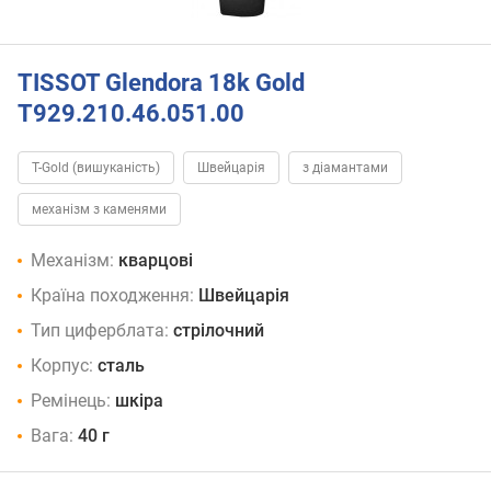
TISSOT Glendora 18k Gold
T929.210.46.051.00
T-Gold (вишуканість)
Швейцарія
з діамантами
механізм з каменями
Механізм:
кварцові
Країна походження:
Швейцарія
Тип циферблата:
стрілочний
Корпус:
сталь
Ремінець:
шкіра
Вага:
40 г