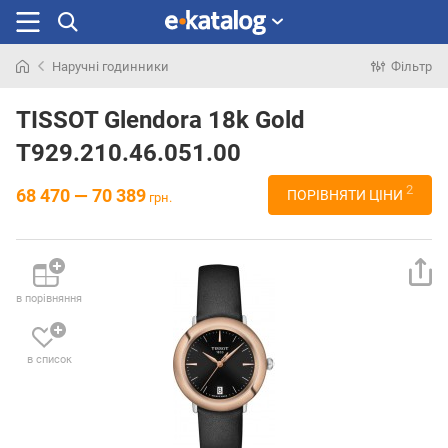
Наручні годинники
Фільтр
Шукали
раніше
TISSOT Glendora 18k Gold
T929.210.46.051.00
2
68 470 — 70 389
ПОРІВНЯТИ ЦІНИ
грн.
в порівняння
в список