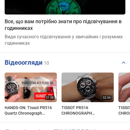
Все, що вам потрібно знати про підсвічування в
годинниках
Види сучасного підсвічування у звичайних і розумних
годинниках
Відеоогляди
10
HANDS-ON: Tissot PR516
TISSOT PR516
TISSO
Quartz Chronograph
CHRONOGRAPH
CHRO
T149.417.11.051.00
T1494171105100
T149