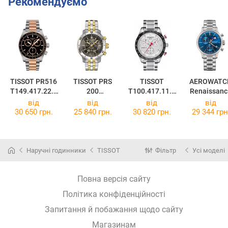
Рекомендуємо
TISSOT PR516
TISSOT PRS
TISSOT
AEROWATC
T149.417.22.0
200
T100.417.11.0
Renaissanc
51.01
T067.417.22.0
31.00
Chrono Moo
від
від
від
від
51.00
Phase
30 650 грн.
25 840 грн.
30 820 грн.
29 344 грн
78986AA0
Наручні годинники
TISSOT
Фільтр
Усі моделі
Повна версія сайту
Політика конфіденційності
Запитання й побажання щодо сайту
Магазинам