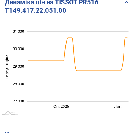
Динаміка цін на TISSOT PR516
T149.417.22.051.00
 500
 500
 500
 000
 000
 000
31 000
30 000
Середня ціна
29 000
27 500
28 000
27 000
Січ. 2027
Лип.
Січ. 2026
Лип.
L