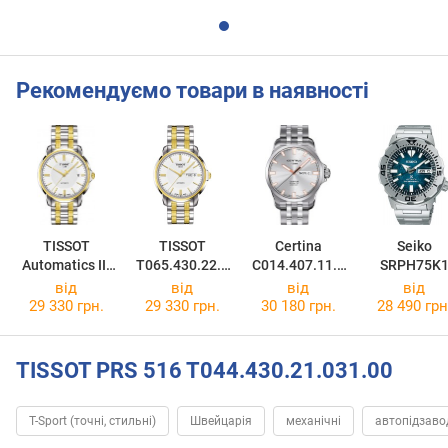
Рекомендуємо товари в наявності
TISSOT
TISSOT
Certina
Seiko
Automatics III
T065.430.22.0
C014.407.11.0
SRPH75K
Day Date
31.00
31.01
від
від
від
від
T065.930.22.0
29 330 грн.
29 330 грн.
30 180 грн.
28 490 грн
31.00
TISSOT PRS 516 T044.430.21.031.00
T-Sport (точні, стильні)
Швейцарія
механічні
автопідзаво