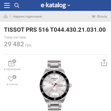
Наручні годинники
Фільтр
Шукали
раніше
TISSOT PRS 516 T044.430.21.031.00
Товар застарів
29 482
грн.
в порівняння
в список