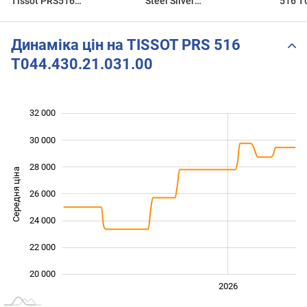
Tissot PRS516
Steel Silver
516 T
T044.430.21.031.00
(T044.430.21.031.00) - full
HD
Динаміка цін на TISSOT PRS 516
T044.430.21.031.00
32 000
 000
 000
 000
30 000
28 000
Середня ціна
26 000
20 000
24 000
22 000
20 000
2024
2025
2028
2026
L