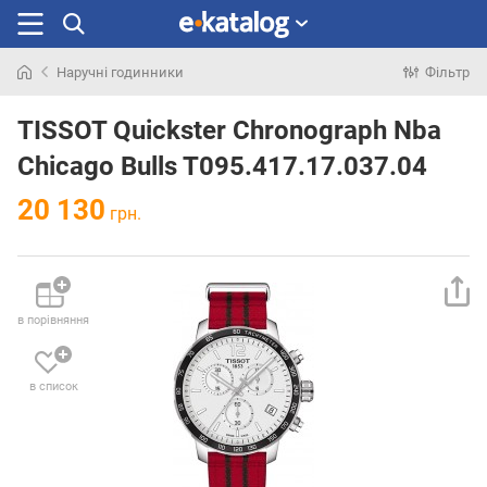
Наручні годинники
Фільтр
Шукали
раніше
TISSOT Quickster Chronograph Nba
Chicago Bulls T095.417.17.037.04
20 130
грн.
в порівняння
в список