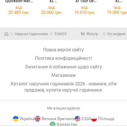
Quickster Nato
XL
Xl Tour De
XL
Chronograph
T116.617.37.2
France
T116.617.37
від
від
від
від
T095.417.17.0
67.00
Collection
97.00
20 480 грн.
20 060 грн.
19 610 грн.
19 090 грн
37.01
T116.617.37.0
57.00
Наручні годинники
TISSOT
Фільтр
Усі моделі
Повна версія сайту
Політика конфіденційності
Запитання й побажання щодо сайту
Магазинам
Каталог наручних годинників 2026 - новинки, хіти
продажів,
купити наручні годинники
.
Ми в інших країнах
Україна
Велика Британія
США
Польща
Казахстан