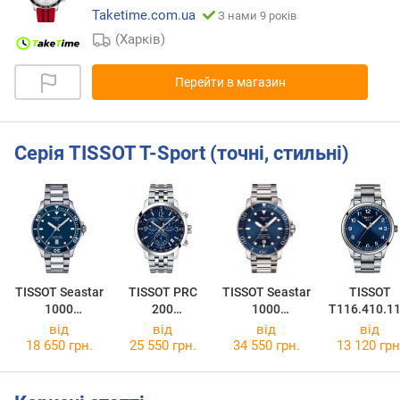
Taketime.com.ua
З нами 9 років
(Харків)
Перейти в магазин
Серія TISSOT T-Sport (точні, стильні)
TISSOT Seastar
TISSOT PRC
TISSOT Seastar
TISSOT
1000
200
1000
T116.410.11
T120.410.11.0
Chronograph
Powermatic 80
47.00
від
від
від
від
41.00
T114.417.11.0
T120.407.11.0
18 650 грн.
25 550 грн.
34 550 грн.
13 120 грн
47.00
41.03