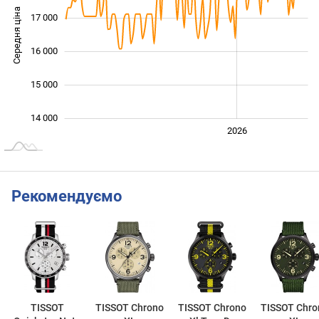
Середня ціна
17 000
14 000
16 000
15 000
14 000
2024
2025
2028
2026
L
Рекомендуємо
TISSOT
TISSOT Chrono
TISSOT Chrono
TISSOT Chro