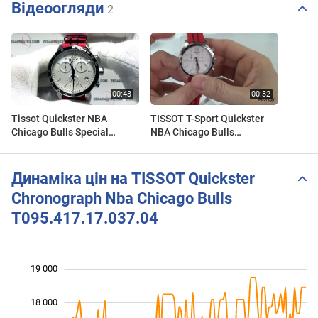
Відеоогляди
2
Tissot Quickster NBA
TISSOT T-Sport Quickster
Chicago Bulls Special
NBA Chicago Bulls
Edition T095.417.17.037.04
Chronograph
www.zegarmistrz.com
T0954171703704
Динаміка цін на TISSOT Quickster
Chronograph Nba Chicago Bulls
T095.417.17.037.04
19 000
 000
 000
 000
18 000