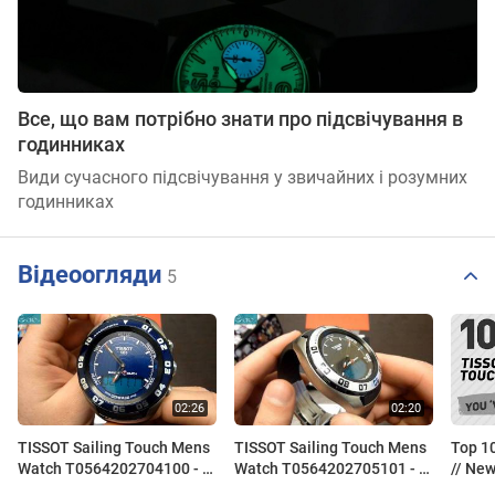
Все, що вам потрібно знати про підсвічування в
годинниках
Види сучасного підсвічування у звичайних і розумних
годинниках
Відеоогляди
5
TISSOT Sailing Touch Mens
TISSOT Sailing Touch Mens
Top 10
Watch T0564202704100 - E-
Watch T0564202705101 - E-
// Ne
oro.gr
oro.gr