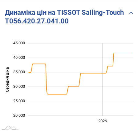
Динаміка цін на TISSOT Sailing-Touch
T056.420.27.041.00
45 000
 000
 000
 000
40 000
Середня ціна
35 000
20 000
30 000
25 000
20 000
2024
2025
2028
2026
L