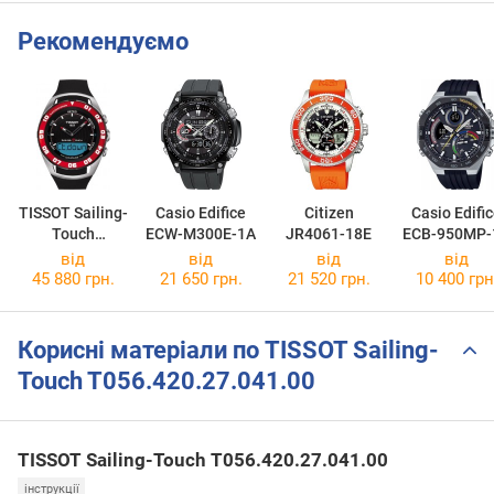
Рекомендуємо
TISSOT Sailing-
Casio Edifice
Citizen
Casio Edifi
Touch
ECW-M300E-1A
JR4061-18E
ECB-950MP-
T056.420.27.0
від
від
від
від
51.00
45 880 грн.
21 650 грн.
21 520 грн.
10 400 грн
Корисні матеріали по TISSOT Sailing-
Touch T056.420.27.041.00
TISSOT Sailing-Touch T056.420.27.041.00
інструкції