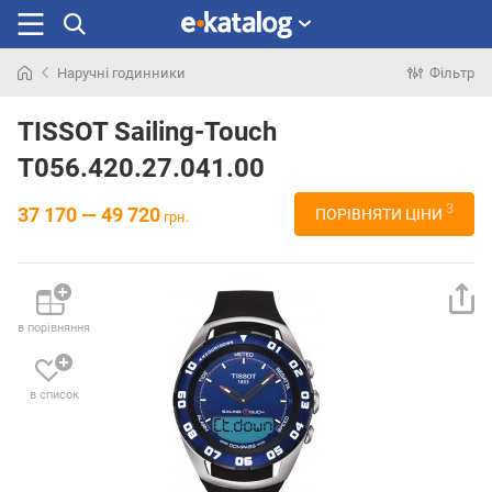
Наручні годинники
Фільтр
Шукали
раніше
TISSOT Sailing-Touch
T056.420.27.041.00
3
37 170 — 49 720
ПОРІВНЯТИ ЦІНИ
грн.
в порівняння
в список