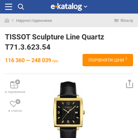
Наручні годинники
Фільтр
Шукали
раніше
TISSOT Sculpture Line Quartz
T71.3.623.54
3
116 360 — 248 039
ПОРІВНЯТИ ЦІНИ
грн.
в порівняння
в список