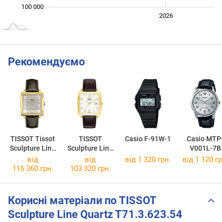
100 000
2024
2025
2028
2026
L
Рекомендуємо
TISSOT Tissot
TISSOT
Casio F-91W-1
Casio MTP
Sculpture Line
Sculpture Line
V001L-7B
Quartz
Quartz
від
від
від 1 320 грн.
від 1 120 гр
T71.3.623.64
T71.3.623.34
116 360 грн.
103 320 грн.
Корисні матеріали по TISSOT
Sculpture Line Quartz T71.3.623.54