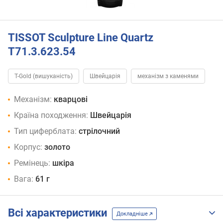
TISSOT Sculpture Line Quartz
T71.3.623.54
T-Gold (вишуканість)
Швейцарія
механізм з каменями
Механізм:
кварцові
Країна походження:
Швейцарія
Тип циферблата:
стрілочний
Корпус:
золото
Ремінець:
шкіра
Вага:
61 г
Всі характеристики
Докладніше