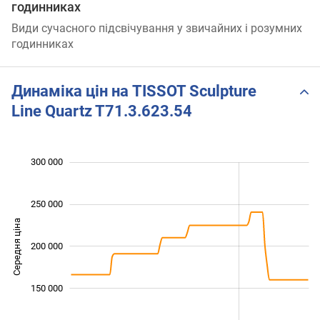
годинниках
Види сучасного підсвічування у звичайних і розумних
годинниках
Динаміка цін на TISSOT Sculpture
Line Quartz T71.3.623.54
 000
 000
 000
 000
 000
0
300 000
250 000
Середня ціна
200 000
120 000
150 000