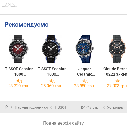
Рекомендуємо
TISSOT Seastar
TISSOT Seastar
Jaguar
Claude Bern
1000
1000
Ceramic
10222 37RN
Chronograph
Chronograph
J1021/1
NIR
від
від
від
від
T120.417.17.4
T120.417.17.0
28 320 грн.
25 360 грн.
28 980 грн.
27 003 грн
21.00
51.03
Наручні годинники
TISSOT
Фільтр
Усі моделі
Повна версія сайту