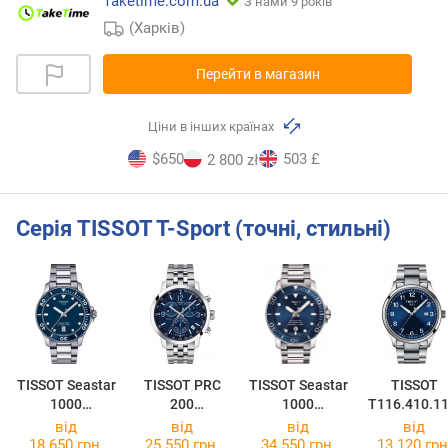
Taketime.com.ua
З нами 9 років
(Харків)
Перейти в магазин
Ціни в інших країнах
$650
503 £
2 800 zł
Серія TISSOT T-Sport (точні, стильні)
TISSOT Seastar
TISSOT PRC
TISSOT Seastar
TISSOT
1000
200
1000
T116.410.11
T120.410.11.0
Chronograph
Powermatic 80
47.00
від
від
від
від
41.00
T114.417.11.0
T120.407.11.0
18 650 грн.
25 550 грн.
34 550 грн.
13 120 грн