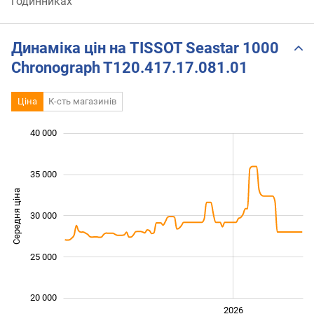
годинниках
Динаміка цін на TISSOT Seastar 1000
Chronograph T120.417.17.081.01
Ціна
К-сть магазинів
 000
 000
 000
 000
 000
 000
 000
40 000
35 000
Середня ціна
30 000
22 000
25 000
20 000
2024
2025
2028
2026
L