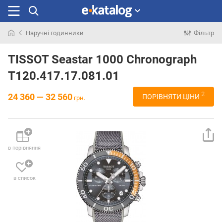
Наручні годинники
Фільтр
Шукали
раніше
TISSOT Seastar 1000 Chronograph
T120.417.17.081.01
2
24 360 — 32 560
ПОРІВНЯТИ ЦІНИ
грн.
в порівняння
в список