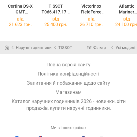
Certina DS-X
TISSOT
Victorinox
Atlantic
GMT
T066.417.17.0
FieldForce
Mariner
C047.452.17.0
57.01
Sport GMT
81371.43.69
від
від
від
від
81.01
V241897
U
21 623 грн.
25 400 грн.
26 710 грн.
24 100 грн
Наручні годинники
TISSOT
Фільтр
Усі моделі
Повна версія сайту
Політика конфіденційності
Запитання й побажання щодо сайту
Магазинам
Каталог наручних годинників 2026 - новинки, хіти
продажів,
купити наручні годинники
.
Ми в інших країнах