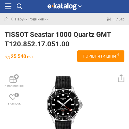
Наручні годинники
Фільтр
Шукали
раніше
TISSOT Seastar 1000 Quartz GMT
T120.852.17.051.00
4
25 540
ПОРІВНЯТИ ЦІНИ
від
грн.
в порівняння
в список