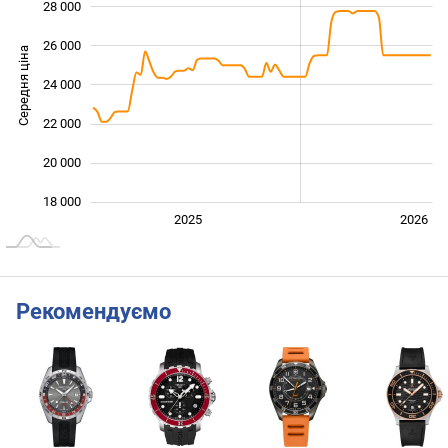
28 000
26 000
Середня ціна
24 000
18 000
22 000
20 000
18 000
2027
2025
2026
L
Рекомендуємо