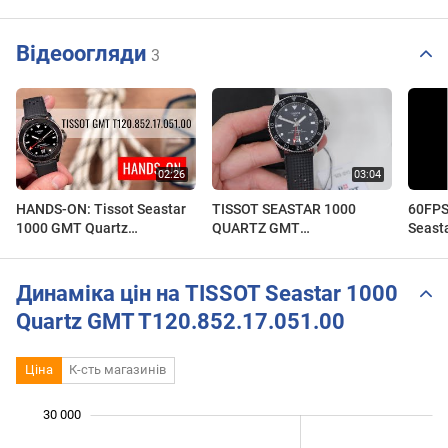
Відеоогляди
3
HANDS-ON: Tissot Seastar
TISSOT SEASTAR 1000
60FPS
1000 GMT Quartz
QUARTZ GMT
Seast
T120.852.17.051.00
T1208521705100
Férfi 
T120.
Динаміка цін на TISSOT Seastar 1000
Quartz GMT T120.852.17.051.00
Ціна
К-сть магазинів
30 000
 000
 000
 000