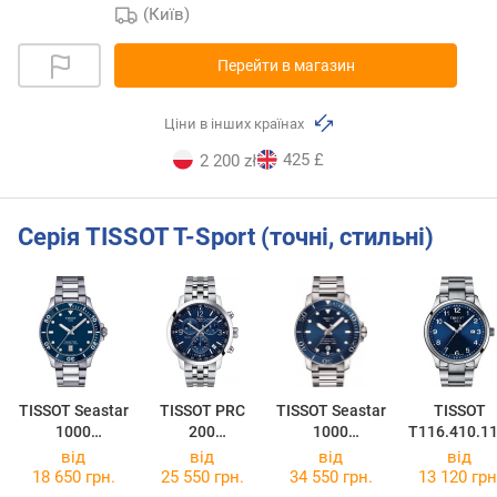
(Київ)
Перейти в магазин
Ціни в інших країнах
425 £
2 200 zł
Серія TISSOT T-Sport (точні, стильні)
TISSOT Seastar
TISSOT PRC
TISSOT Seastar
TISSOT
1000
200
1000
T116.410.11
T120.410.11.0
Chronograph
Powermatic 80
47.00
від
від
від
від
41.00
T114.417.11.0
T120.407.11.0
18 650 грн.
25 550 грн.
34 550 грн.
13 120 грн
47.00
41.03