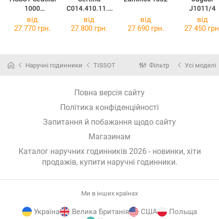
1000
C014.410.11.0
J1011/4
T120.410.22.0
51.00
від
від
від
від
51.00
27 770 грн.
27 800 грн.
27 690 грн.
27 450 грн
Наручні годинники
TISSOT
Фільтр
Усі моделі
Повна версія сайту
Політика конфіденційності
Запитання й побажання щодо сайту
Магазинам
Каталог наручних годинників 2026 - новинки, хіти
продажів,
купити наручні годинники
.
Ми в інших країнах
Україна
Велика Британія
США
Польща