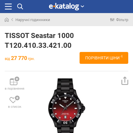
Наручні годинники
Фільтр
Шукали
раніше
TISSOT Seastar 1000
T120.410.33.421.00
4
27 770
ПОРІВНЯТИ ЦІНИ
від
грн.
в порівняння
в список