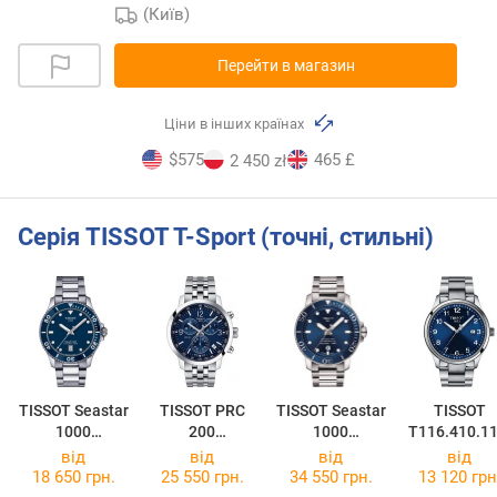
(Київ)
Перейти в магазин
Ціни в інших країнах
$575
465 £
2 450 zł
Серія TISSOT T-Sport (точні, стильні)
TISSOT Seastar
TISSOT PRC
TISSOT Seastar
TISSOT
1000
200
1000
T116.410.11
T120.410.11.0
Chronograph
Powermatic 80
47.00
від
від
від
від
41.00
T114.417.11.0
T120.407.11.0
18 650 грн.
25 550 грн.
34 550 грн.
13 120 грн
47.00
41.03