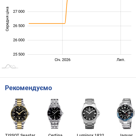
Середня ціна
27 000
25 500
26 500
26 000
25 500
Січ. 2027
Лип.
Січ. 2026
Лип.
L
Рекомендуємо
TISSOT Seastar
Certina
Luminox 1832
Jaguar