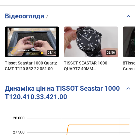
Відеоогляди
7
Tissot Seastar 1000 Quartz
TISSOT SEASTAR 1000
‼️Tis
GMT T120 852 22 051 00
QUARTZ 40MM
Green 
T1204103305100
Model 
Динаміка цін на TISSOT Seastar 1000
T120.410.33.421.00
28 000
 500
 000
 500
27 500