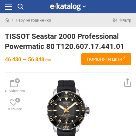
Наручні годинники
Фільтр
Шукали
раніше
TISSOT Seastar 2000 Professional
Powermatic 80 T120.607.17.441.01
3
46 480 — 56 848
ПОРІВНЯТИ ЦІНИ
грн.
в порівняння
в список