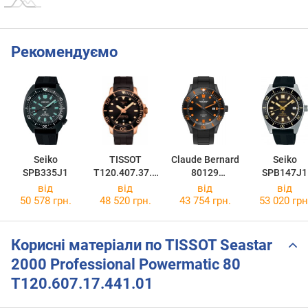
Рекомендуємо
Seiko
TISSOT
Claude Bernard
Seiko
SPB335J1
T120.407.37.0
80129
SPB147J1
51.01
37NNOCA NNO
від
від
від
від
50 578 грн.
48 520 грн.
43 754 грн.
53 020 грн
Корисні матеріали по TISSOT Seastar
2000 Professional Powermatic 80
T120.607.17.441.01