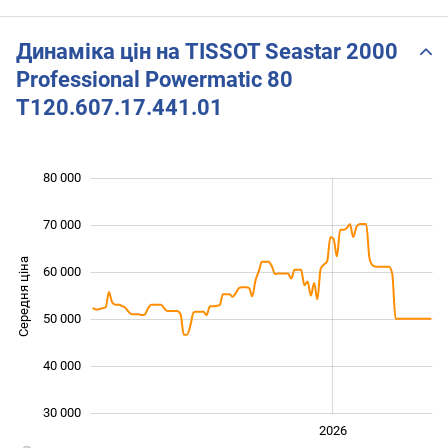
PROFESSIONAL
Powermatic 80
T120.
POWERMATIC 80
T120.607.17.441.00
Lugar
T1206071744101
Динаміка цін на TISSOT Seastar 2000
Professional Powermatic 80
T120.607.17.441.01
 000
 000
 000
 000
 000
 000
80 000
70 000
Середня ціна
60 000
35 000
50 000
40 000
30 000
2024
2025
2028
2026
L