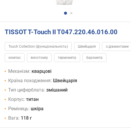
TISSOT T-Touch II T047.220.46.016.00
Touch Collection (функціональність)
Швейцарія
з діамантами
компас
висотомір
термометр
барометр
Механізм:
кварцові
Країна походження:
Швейцарія
Тип циферблата:
змішаний
Корпус:
титан
Ремінець:
шкіра
Вага:
118 г