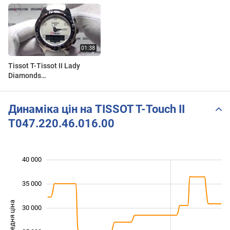
Tissot T-Tissot II Lady
Diamonds
T047.220.46.116.00
ww.zegarmistrz.com
Динаміка цін на TISSOT T-Touch II
T047.220.46.016.00
40 000
 000
 000
 000
35 000
Середня ціна
30 000
15 000