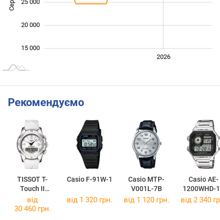
25 000
20 000
15 000
2024
2025
2028
2026
L
Рекомендуємо
TISSOT T-
Casio F-91W-1
Casio MTP-
Casio AE-
Touch II
V001L-7B
1200WHD-1
T047.220.46.0
від
від 1 320 грн.
від 1 120 грн.
від 2 340 гр
86.00
30 460 грн.