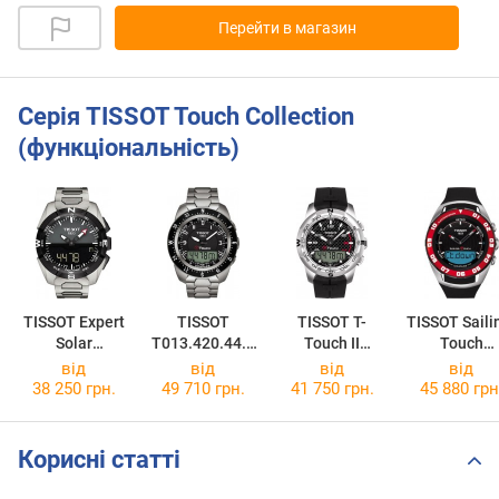
Перейти в магазин
Серія TISSOT Touch Collection
(функціональність)
TISSOT Expert
TISSOT
TISSOT T-
TISSOT Saili
Solar
T013.420.44.0
Touch II
Touch
T091.420.44.0
57.00
Titanium
T056.420.27
від
від
від
від
81.00
T047.420.47.2
51.00
38 250 грн.
49 710 грн.
41 750 грн.
45 880 грн
07.00
Корисні статті