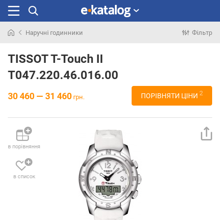
Наручні годинники
Фільтр
Шукали
раніше
TISSOT T-Touch II
T047.220.46.016.00
2
30 460 — 31 460
ПОРІВНЯТИ ЦІНИ
грн.
в порівняння
в список