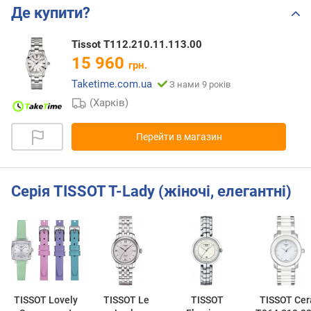
Де купити?
Tissot T112.210.11.113.00
15 960
грн.
Taketime.com.ua
З нами 9 років
(Харків)
Перейти в магазин
Серія TISSOT T-Lady (жіночі, елегантні)
TISSOT Lovely
TISSOT Le
TISSOT
TISSOT Cer