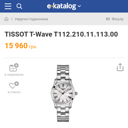
Наручні годинники
Фільтр
Шукали
раніше
TISSOT T-Wave T112.210.11.113.00
15 960
грн.
в порівняння
в список