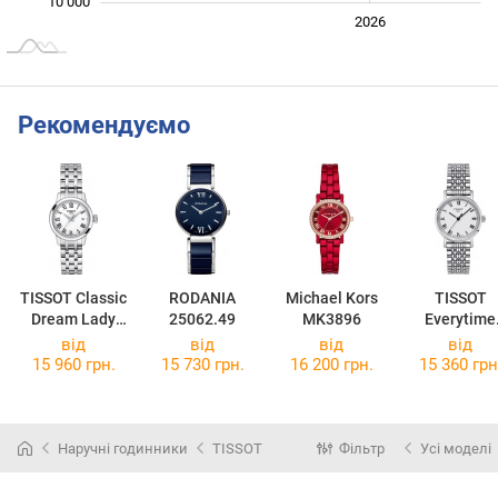
10 000
2024
2025
2028
2026
L
Рекомендуємо
TISSOT Classic
RODANIA
Michael Kors
TISSOT
Dream Lady
25062.49
MK3896
Everytime
T129.210.11.0
Small
від
від
від
від
13.00
Jungfrauba
15 960 грн.
15 730 грн.
16 200 грн.
15 360 грн
Edition
T109.210.11
33.10
Наручні годинники
TISSOT
Фільтр
Усі моделі