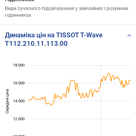
Види сучасного підсвічування у звичайних і розумних
годинниках
Динаміка цін на TISSOT T-Wave
T112.210.11.113.00
 000
 000
 000
 000
 000
 000
18 000
16 000
Середня ціна
14 000
11 000
12 000