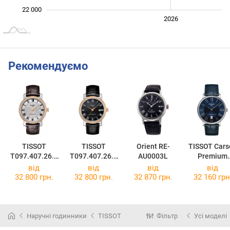
22 000
2024
2025
2028
2026
L
Рекомендуємо
TISSOT
TISSOT
Orient RE-
TISSOT Cars
T097.407.26.0
T097.407.26.0
AU0003L
Premium
33.00
53.00
Powermatic 
від
від
від
від
T122.407.16
32 800 грн.
32 800 грн.
32 870 грн.
32 160 грн
43.00
Наручні годинники
TISSOT
Фільтр
Усі моделі