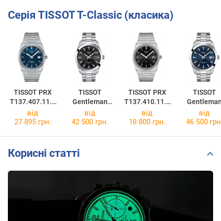
Серія TISSOT T-Classic (класика)
TISSOT PRX
TISSOT
TISSOT PRX
TISSOT
T137.407.11.0
Gentleman
T137.410.11.0
Gentlema
41.00
Powermatic 80
51.00
Powermatic 
від
від
від
від
Silicium
Silicium
27 895 грн.
42 500 грн.
18 800 грн.
46 500 грн
T127.407.11.0
T127.407.11
51.00
41.00
Корисні статті