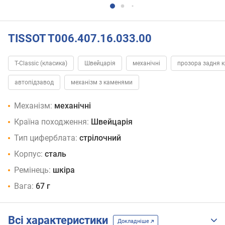
TISSOT T006.407.16.033.00
T-Classic (класика)
Швейцарія
механічні
прозора задня 
автопідзавод
механізм з каменями
Механізм:
механічні
Країна походження:
Швейцарія
Тип циферблата:
стрілочний
Корпус:
сталь
Ремінець:
шкіра
Вага:
67 г
Всі характеристики
Докладніше