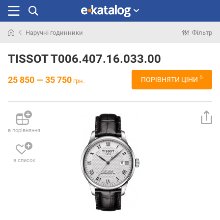
Наручні годинники
Фільтр
Шукали
раніше
TISSOT T006.407.16.033.00
6
25 850 — 35 750
ПОРІВНЯТИ ЦІНИ
грн.
в порівняння
в список