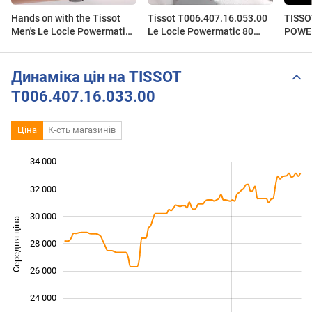
Hands on with the Tissot
Tissot T006.407.16.053.00
TISSO
Men's Le Locle Powermatic
Le Locle Powermatic 80
POWE
80 (T006.407.16.033.00)
T0064071605300
T006.
www.zegarmistrz.com
0941.
Динаміка цін на TISSOT
T006.407.16.033.00
Ціна
К-сть магазинів
34 000
 000
 000
 000
32 000
30 000
Середня ціна
28 000
22 000
26 000
24 000