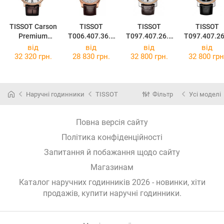
TISSOT Carson
TISSOT
TISSOT
TISSOT
Premium
T006.407.36.0
T097.407.26.0
T097.407.26
Powermatic 80
33.00
33.00
53.00
від
від
від
від
T122.407.36.0
32 320 грн.
28 830 грн.
32 800 грн.
32 800 грн
33.00
Наручні годинники
TISSOT
Фільтр
Усі моделі
Повна версія сайту
Політика конфіденційності
Запитання й побажання щодо сайту
Магазинам
Каталог наручних годинників 2026 - новинки, хіти
продажів,
купити наручні годинники
.