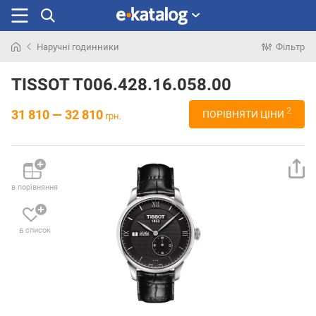
Наручні годинники
Фільтр
Шукали
раніше
TISSOT T006.428.16.058.00
2
31 810 — 32 810
ПОРІВНЯТИ ЦІНИ
грн.
в порівняння
в список