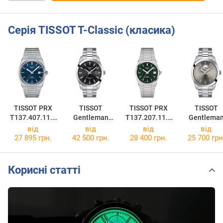
Серія TISSOT T-Classic (класика)
TISSOT PRX
TISSOT
TISSOT PRX
TISSOT
T137.407.11.0
Gentleman
T137.207.11.0
Gentlema
41.00
Powermatic 80
91.00
Powermatic 
від
від
від
від
Silicium
T127.407.11
27 895 грн.
42 500 грн.
28 400 грн.
25 700 грн
T127.407.11.0
81.00
51.00
Корисні статті