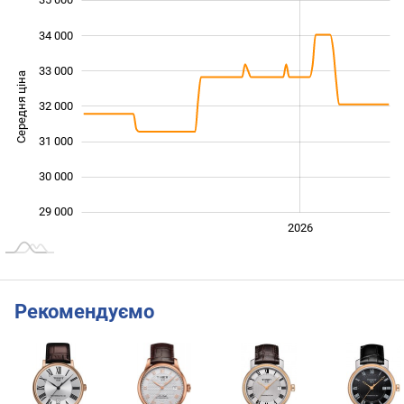
35 000
 000
 000
 000
34 000
33 000
Середня ціна
32 000
29 000
31 000
30 000
29 000
2024
2025
2028
2026
L
Рекомендуємо