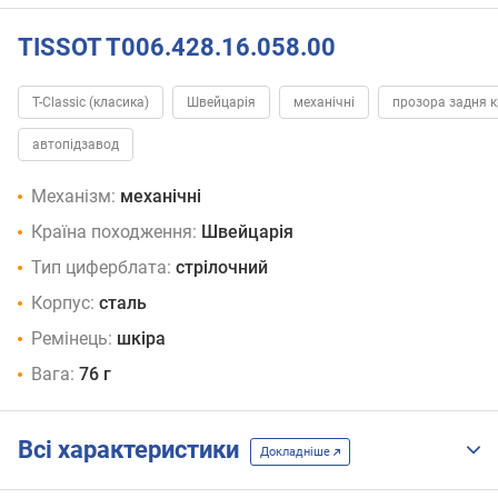
TISSOT T006.428.16.058.00
T-Classic (класика)
Швейцарія
механічні
прозора задня 
автопідзавод
Механізм:
механічні
Країна походження:
Швейцарія
Тип циферблата:
стрілочний
Корпус:
сталь
Ремінець:
шкіра
Вага:
76 г
Всі характеристики
Докладніше