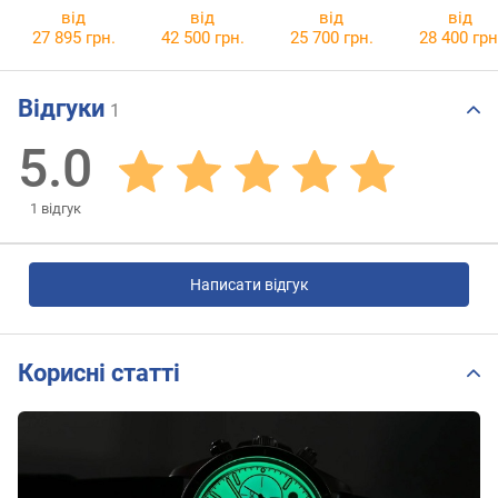
41.00
Powermatic 80
Powermatic 80
91.00
від
від
від
від
Silicium
T127.407.11.0
27 895 грн.
42 500 грн.
25 700 грн.
28 400 грн
T127.407.11.0
81.00
51.00
Відгуки
1
5.0
1
відгук
Написати відгук
Корисні статті