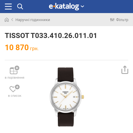
Наручні годинники
Фільтр
Шукали
раніше
TISSOT T033.410.26.011.01
10 870
грн.
в порівняння
в список