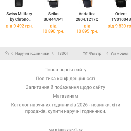
Swiss Military
Seiko
Adriatica
Orient
by Chrono
SUR447P1
2804.1217Q
TV01004B
SM34039.06
від 9 492 грн.
від
від
від 9 830 гр
10 890 грн.
10 895 грн.
Наручні годинники
TISSOT
Фільтр
Усі моделі
Повна версія сайту
Політика конфіденційності
Запитання й побажання щодо сайту
Магазинам
Каталог наручних годинників 2026 - новинки, хіти
продажів,
купити наручні годинники
.
Ми в інших країнах