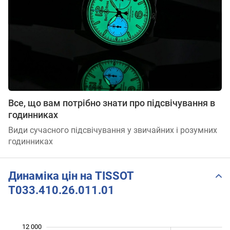
Все, що вам потрібно знати про підсвічування в
годинниках
Види сучасного підсвічування у звичайних і розумних
годинниках
Динаміка цін на TISSOT
T033.410.26.011.01
 000
 500
 500
 500
 000
 000
12 000