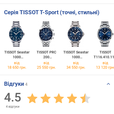
Серія TISSOT T-Sport (точні, стильні)
TISSOT Seastar
TISSOT PRC
TISSOT Seastar
TISSOT
1000
200
1000
T116.410.11
T120.410.11.0
Chronograph
Powermatic 80
47.00
від
від
від
від
41.00
T114.417.11.0
T120.407.11.0
18 650 грн.
25 550 грн.
34 550 грн.
13 120 грн
47.00
41.03
Відгуки
4
4.5
4
відгуки