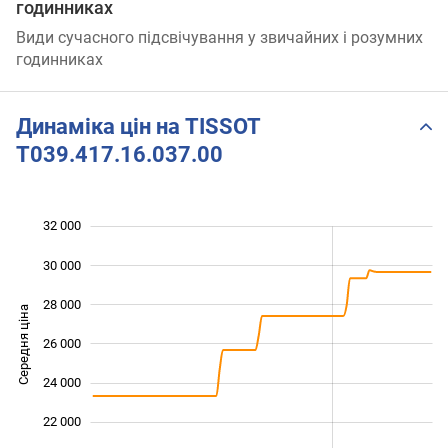
годинниках
Види сучасного підсвічування у звичайних і розумних
годинниках
Динаміка цін на TISSOT
T039.417.16.037.00
32 000
 000
 000
 000
30 000
28 000
Середня ціна
26 000
20 000
24 000
22 000