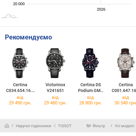
20 000
2024
2025
2028
2026
L
Рекомендуємо
Certina
Victorinox
Certina DS
Certina
C034.654.16.0
V241651
Podium GMT
C001.647.16
57.00
C001.639.16.0
37.01
від
від
від
від
57.02
29 490 грн.
29 480 грн.
28 800 грн.
30 540 грн
Наручні годинники
TISSOT
Фільтр
Усі моделі