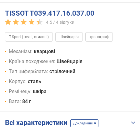
TISSOT T039.417.16.037.00
4.5 /
4
відгуки
T-Sport (точні, стильні)
Швейцарія
хронограф
Механізм:
кварцові
Країна походження:
Швейцарія
Тип циферблата:
стрілочний
Корпус:
сталь
Ремінець:
шкіра
Вага:
84 г
Всі характеристики
Докладніше