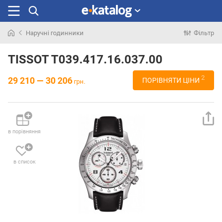
Наручні годинники
Фільтр
Шукали
раніше
TISSOT T039.417.16.037.00
2
29 210 — 30 206
ПОРІВНЯТИ ЦІНИ
грн.
в порівняння
в список