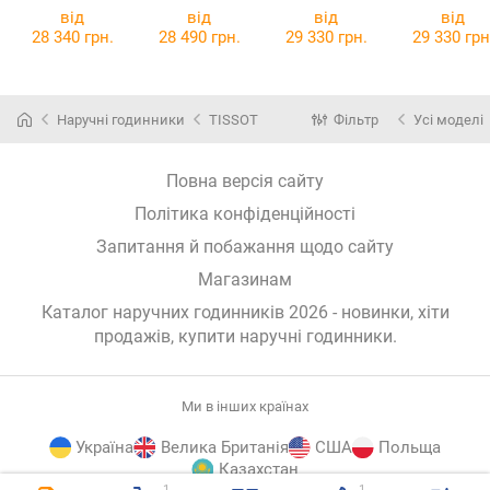
51.00
Day Date
31.00
від
від
від
від
T065.930.22.0
28 340 грн.
28 490 грн.
29 330 грн.
29 330 грн
31.00
Наручні годинники
TISSOT
Фільтр
Усі моделі
Повна версія сайту
Політика конфіденційності
Запитання й побажання щодо сайту
Магазинам
Каталог наручних годинників 2026 - новинки, хіти
продажів,
купити наручні годинники
.
Ми в інших країнах
Україна
Велика Британія
США
Польща
Казахстан
1
1