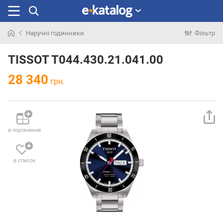
Наручні годинники
Фільтр
Шукали
раніше
TISSOT T044.430.21.041.00
28 340
грн.
в порівняння
в список