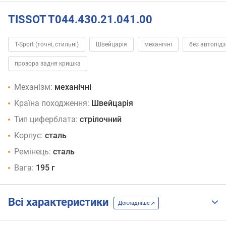
TISSOT T044.430.21.041.00
T-Sport (точні, стильні)
Швейцарія
механічні
без автопід
прозора задня кришка
Механізм:
механічні
Країна походження:
Швейцарія
Тип циферблата:
стрілочний
Корпус:
сталь
Ремінець:
сталь
Вага:
195 г
Всі характеристики
Докладніше