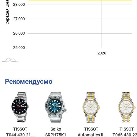
Середня ціна
28 000
25 000
27 000
26 000
25 000
2024
2025
2028
2026
L
Рекомендуємо
TISSOT
Seiko
TISSOT
TISSOT
T044.430.21.0
SRPH75K1
Automatics III
T065.430.22