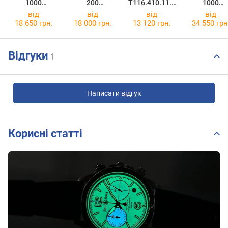
1000
200
T116.410.11.0
1000
T120.410.11.0
Chronograph
47.00
Powermatic 
від
від
від
від
41.00
T114.417.11.0
T120.407.11
18 650 грн.
18 000 грн.
13 120 грн.
34 550 грн
47.00
41.03
Відгуки
1
Написати відгук
Корисні статті