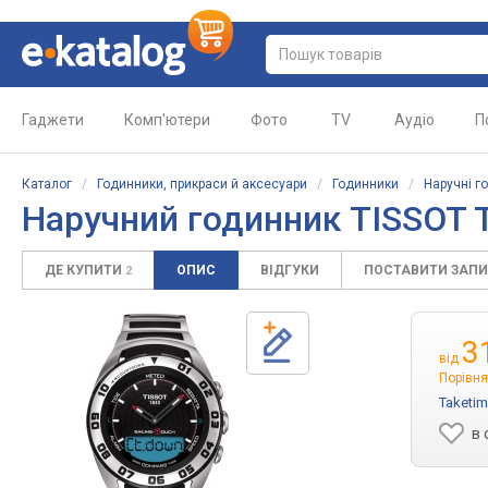
Гаджети
Комп'ютери
Фото
TV
Аудіо
П
Каталог
/
Годинники, прикраси й аксесуари
/
Годинники
/
Наручні г
Наручний годинник TISSOT T
ДЕ КУПИТИ
ОПИС
ВІДГУКИ
ПОСТАВИТИ ЗАП
2
3
від
Порівня
Taketi
в 