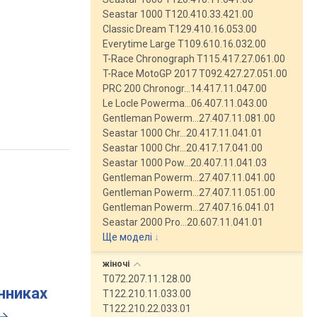
Seastar 1000 T120.410.33.421.00
Classic Dream T129.410.16.053.00
Everytime Large T109.610.16.032.00
T-Race Chronograph T115.417.27.061.00
T-Race MotoGP 2017 T092.427.27.051.00
PRC 200 Chronogr…14.417.11.047.00
Le Locle Powerma…06.407.11.043.00
Gentleman Powerm…27.407.11.081.00
Seastar 1000 Chr…20.417.11.041.01
Seastar 1000 Chr…20.417.17.041.00
Seastar 1000 Pow…20.407.11.041.03
Gentleman Powerm…27.407.11.041.00
Gentleman Powerm…27.407.11.051.00
Gentleman Powerm…27.407.16.041.01
Seastar 2000 Pro…20.607.11.041.01
Ще моделі
↓
жіночі
T072.207.11.128.00
инниках
T122.210.11.033.00
T122.210.22.033.01