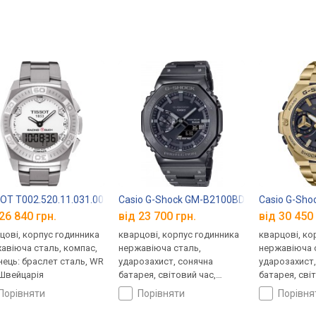
царія
OT T002.520.11.031.00
Casio G-Shock GM-B2100BD-1A
Casio G-Sho
26 840 грн.
від 23 700 грн.
від 30 450 
цові, корпус годинника
кварцові, корпус годинника
кварцові, ко
авіюча сталь, компас,
нержавіюча сталь,
нержавіюча 
нець: браслет сталь, WR
ударозахист, сонячна
ударозахист,
 Швейцарія
батарея, світовий час,
батарея, сві
Bluetooth, ремінець: браслет
Bluetooth, ре
порівняти
порівняти
порівн
сталь, WR 200, Японія
сталь, WR 20