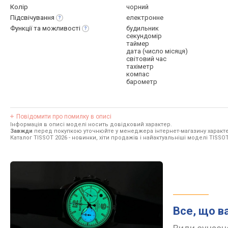
Колір
чорний
Підсвічування
електронне
Функції та
можливості
будильник
секундомір
таймер
дата (число місяця)
світовий час
тахіметр
компас
барометр
Повідомити про помилку в описі
Інформація в описі моделі носить довідковий характер.
Завжди
перед покупкою уточнюйте у менеджера інтернет-магазину характе
Каталог TISSOT 2026
- новинки, хіти продажів і найактуальніші моделі TISSOT
Все, що в