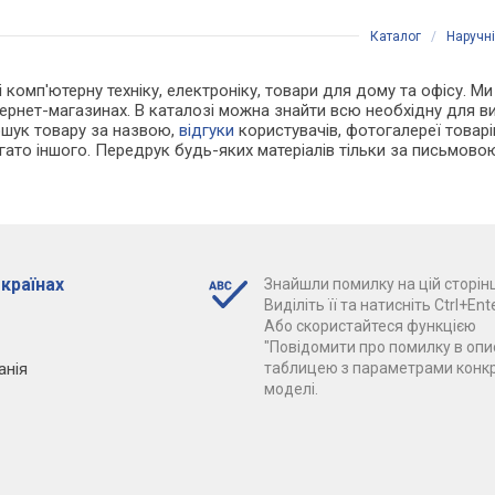
Каталог
/
Наручн
 і комп'ютерну техніку, електроніку, товари для дому та офісу. 
нтернет-магазинах. В каталозі можна знайти всю необхідну для 
ошук товару за назвою,
відгуки
користувачів, фотогалереї товарів,
агато іншого. Передрук будь-яких матеріалів тільки за письмово
 країнах
Знайшли помилку на цій сторінц
Виділіть її та натисніть Ctrl+Ente
Або скористайтеся функцією
"Повідомити про помилку в опис
анія
таблицею з параметрами конк
моделі.