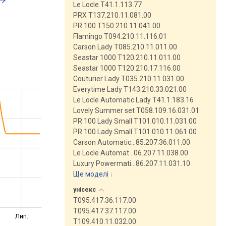
Le Locle T41.1.113.77
PRX T137.210.11.081.00
PR 100 T150.210.11.041.00
Flamingo T094.210.11.116.01
Carson Lady T085.210.11.011.00
Seastar 1000 T120.210.11.011.00
Seastar 1000 T120.210.17.116.00
Couturier Lady T035.210.11.031.00
Everytime Lady T143.210.33.021.00
Le Locle Automatic Lady T41.1.183.16
Lovely Summer set T058.109.16.031.01
PR 100 Lady Small T101.010.11.031.00
PR 100 Lady Small T101.010.11.061.00
Carson Automatic…85.207.36.011.00
Le Locle Automat…06.207.11.038.00
Luxury Powermati…86.207.11.031.10
Ще моделі
↓
унісекс
T095.417.36.117.00
T095.417.37.117.00
Лип.
T109.410.11.032.00