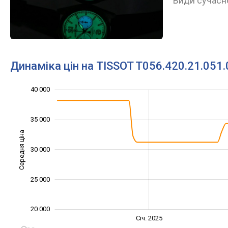
Види сучасно
Динаміка цін на TISSOT T056.420.21.051.
22 000
24 000
26 000
28 000
45 000
15 000
10 000
40 000
35 000
Середня ціна
30 000
24 000
25 000
20 000
Січ. 2027
Лип.
Січ. 2025
L