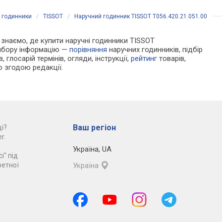
і годинники
/
TISSOT
/
Наручний годинник TISSOT T056.420.21.051.00
Ми знаємо, де купити наручні годинники TISSOT
вибору інформацію —
порівняння
наручних годинників, підбір
 глосарій термінів, огляди, інструкції,
рейтинг
товарів,
ю згодою редакції.
Ваш регіон
і?
r.
Україна
,
UA
і" під
ретної
Україна