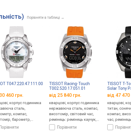
льність)
Порівняти в таблиці
→
OT T047.220.47.111.00
TISSOT Racing-Touch
TISSOT T-To
T002.520.17.051.01
Solar Tony P
T091.420.46
30 460 грн.
від 25 840 грн.
від 47 470 
цові, корпус годинника
кварцові, корпус годинника
кварцові, ко
авіюча сталь,
нержавіюча сталь, компас,
титан, соняч
ометр, компас,
висотомір, світовий час,
компас, висо
томір, барометр,
ремінець: ремінець каучук,
час, ремінец
овий час, ремінець:
WR 100, Швейцарія
шкіряний, WR
порівняти
порівняти
порівн
нець каучук, WR 100,