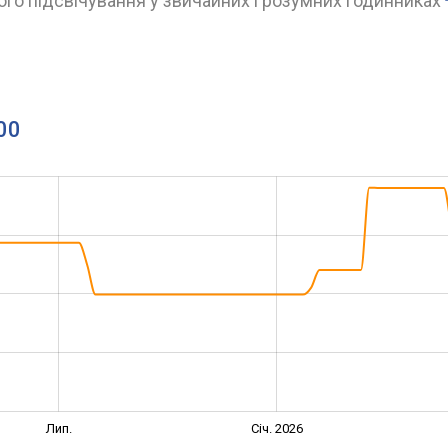
го підсвічування у звичайних і розумних годинниках
00
Лип.
Січ. 2026