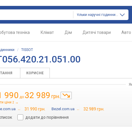
тільки наручні годинники
обутова техніка
Клімат
Дім
Дитячі товари
Авто
одинники
/
TISSOT
056.420.21.051.00
ИТАННЯ
КОРИСНЕ
Я
1 990
32 989
грн.
до
ти ціни
→
2
me.com.ua
→
31 990 грн.
Bezel.com.ua
→
32 989 грн.
список
додати до порівняння