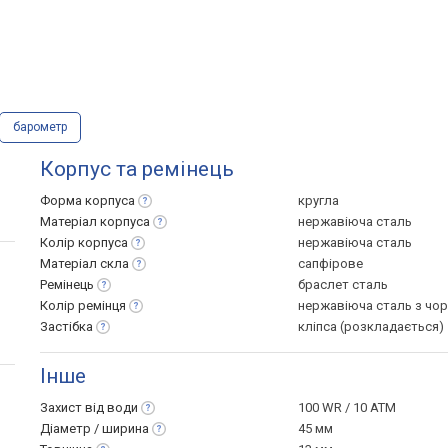
барометр
Корпус та ремінець
Форма
корпуса
кругла
Матеріал
корпуса
нержавіюча сталь
Колір
корпуса
нержавіюча сталь
Матеріал
скла
сапфірове
Ремінець
браслет сталь
Колір
ремінця
нержавіюча сталь з чо
Застібка
кліпса (розкладається)
Інше
Захист від
води
100 WR / 10 ATM
Діаметр /
ширина
45 мм