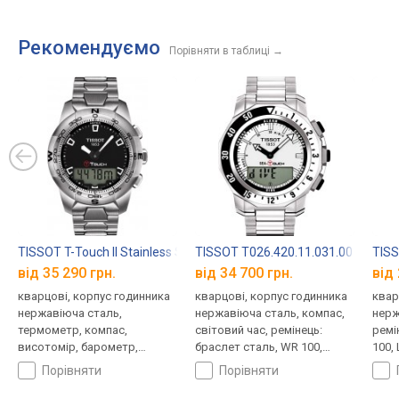
Швей
Рекомендуємо
Порівняти в таблиці
→
TISSOT T-Touch II Stainless Steel T047.420.11.051.00
TISSOT T026.420.11.031.00
TISS
від 35 290 грн.
від 34 700 грн.
від 
кварцові, корпус годинника
кварцові, корпус годинника
квар
нержавіюча сталь,
нержавіюча сталь, компас,
нерж
термометр, компас,
світовий час, ремінець:
ремі
висотомір, барометр,
браслет сталь, WR 100,
100,
світовий час, ремінець:
Швейцарія
порівняти
порівняти
браслет сталь, WR 100,
Швейцарія