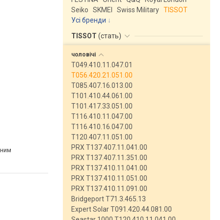
Seiko
SKMEI
Swiss Military
TISSOT
Усі бренди
TISSOT
(
стать
)
чоловічі
T049.410.11.047.01
T056.420.21.051.00
T085.407.16.013.00
T101.410.44.061.00
T101.417.33.051.00
T116.410.11.047.00
T116.410.16.047.00
T120.407.11.051.00
PRX T137.407.11.041.00
рним
PRX T137.407.11.351.00
PRX T137.410.11.041.00
PRX T137.410.11.051.00
PRX T137.410.11.091.00
Bridgeport T71.3.465.13
Expert Solar T091.420.44.081.00
Seastar 1000 T120.410.11.041.00