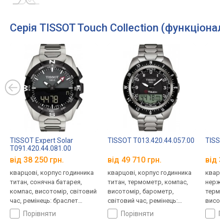
Серія TISSOT Touch Collection (функціона
TISSOT Expert Solar
TISSOT T013.420.44.057.00
TISS
T091.420.44.081.00
від 38 250 грн.
від 49 710 грн.
від 
кварцові, корпус годинника
кварцові, корпус годинника
квар
титан, сонячна батарея,
титан, термометр, компас,
нерж
компас, висотомір, світовий
висотомір, барометр,
терм
час, ремінець: браслет
світовий час, ремінець:
висо
титан, WR 100, Швейцарія
браслет титан, WR 100,
світ
порівняти
порівняти
Швейцарія
ремі