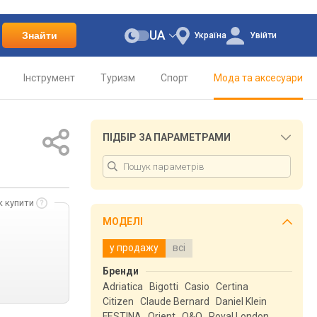
UA
Знайти
Україна
Увійти
Інструмент
Туризм
Спорт
Мода та аксесуари
ПІДБІР ЗА ПАРАМЕТРАМИ
к купити
МОДЕЛІ
у продажу
всі
Бренди
Adriatica
Bigotti
Casio
Certina
Citizen
Claude Bernard
Daniel Klein
FESTINA
Orient
Q&Q
Royal London