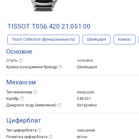
TISSOT T056.420.21.051.00
Touch Collection (функціональність)
Швейцарія
компас
Основне
Стать
чоловічі
Країна походження
бренду
Швейцарія
Механізм
Тип
механізму
кварцові
Калібр
E48.331
Джерело ходу
(живлення)
батарейка
Циферблат
Тип
циферблата
змішаний
Розмітка
циферблата
мітки