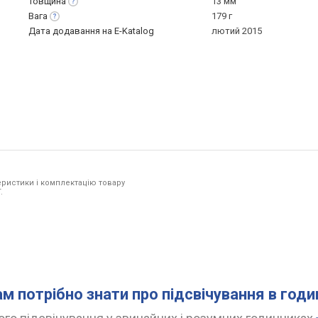
Товщина
13 мм
Вага
179 г
Дата додавання на E-Katalog
лютий 2015
ристики і комплектацію товару
.
ам потрібно знати про підсвічування в год