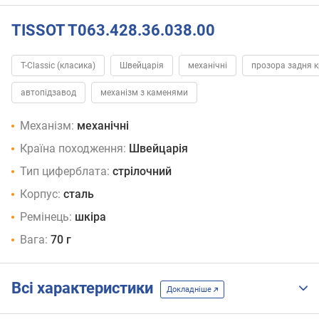
TISSOT T063.428.36.038.00
T-Classic (класика)
Швейцарія
механічні
прозора задня 
автопідзавод
механізм з каменями
Механізм:
механічні
Країна походження:
Швейцарія
Тип циферблата:
стрілочний
Корпус:
сталь
Ремінець:
шкіра
Вага:
70 г
Всі характеристики
Докладніше