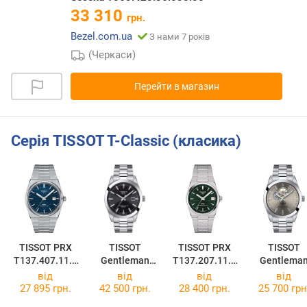
33 310
грн.
Bezel.com.ua
З нами 7 років
(Черкаси)
Перейти в магазин
Серія TISSOT T-Classic (класика)
TISSOT PRX
TISSOT
TISSOT PRX
TISSOT
T137.407.11.0
Gentleman
T137.207.11.0
Gentlema
41.00
Powermatic 80
91.00
Powermatic 
від
від
від
від
Silicium
T127.407.11
27 895 грн.
42 500 грн.
28 400 грн.
25 700 грн
T127.407.11.0
81.00