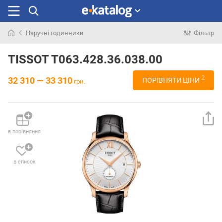
Наручні годинники
Фільтр
Шукали
раніше
TISSOT T063.428.36.038.00
2
32 310 — 33 310
ПОРІВНЯТИ ЦІНИ
грн.
в порівняння
в список