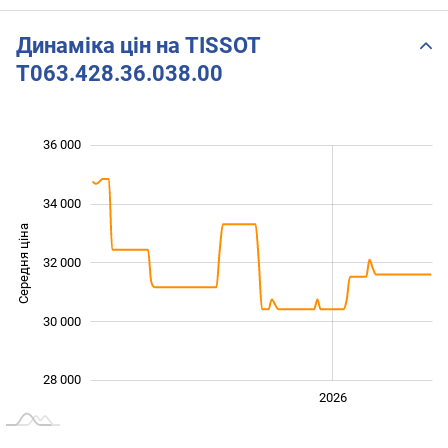
Динаміка цін на TISSOT
T063.428.36.038.00
36 000
 000
 000
 000
 000
 000
 000
 000
34 000
Середня ціна
32 000
28 000
30 000
28 000
2024
2025
2028
2026
L