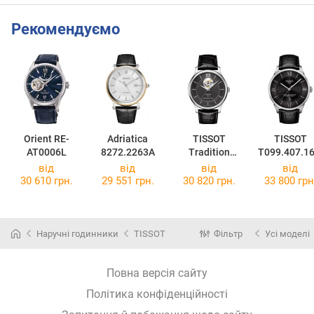
Рекомендуємо
Orient RE-
Adriatica
TISSOT
TISSOT
AT0006L
8272.2263A
Tradition
T099.407.16
Powermatic 80
58.00
від
від
від
від
Open Heart
30 610 грн.
29 551 грн.
30 820 грн.
33 800 грн
T063.907.16.0
58.00
Наручні годинники
TISSOT
Фільтр
Усі моделі
Повна версія сайту
Політика конфіденційності