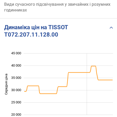
Види сучасного підсвічування у звичайних і розумних
годинниках
Динаміка цін на TISSOT
T072.207.11.128.00
45 000
 000
 000
 000
40 000
Середня ціна
35 000
20 000
30 000
25 000
20 000