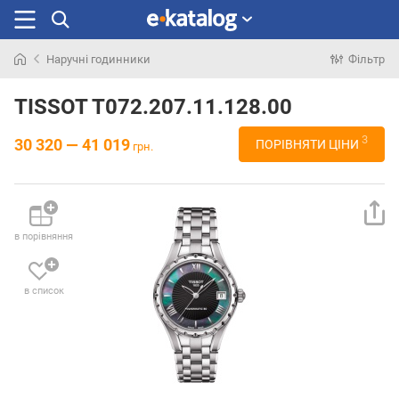
Наручні годинники
Фільтр
Шукали
раніше
TISSOT T072.207.11.128.00
3
30 320 — 41 019
ПОРІВНЯТИ ЦІНИ
грн.
в порівняння
в список