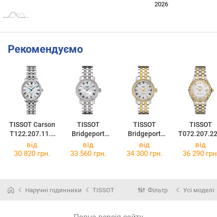
2024
2025
2028
2026
L
Рекомендуємо
TISSOT Carson
TISSOT
TISSOT
TISSOT
T122.207.11.0
Bridgeport
Bridgeport
T072.207.22
33.00
Automatic Lady
Automatic Lady
18.00
від
від
від
від
T097.007.11.1
T097.007.22.0
30 820 грн.
33 560 грн.
34 300 грн.
36 290 грн
13.00
33.00
Наручні годинники
TISSOT
Фільтр
Усі моделі