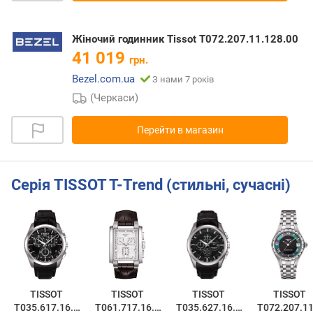
Жіночий годинник Tissot T072.207.11.128.00
41 019
грн.
Bezel.com.ua
З нами 7 років
(Черкаси)
Перейти в магазин
Серія TISSOT T-Trend (стильні, сучасні)
TISSOT
TISSOT
TISSOT
TISSOT
T035.617.16.0
T061.717.16.0
T035.627.16.0
T072.207.11