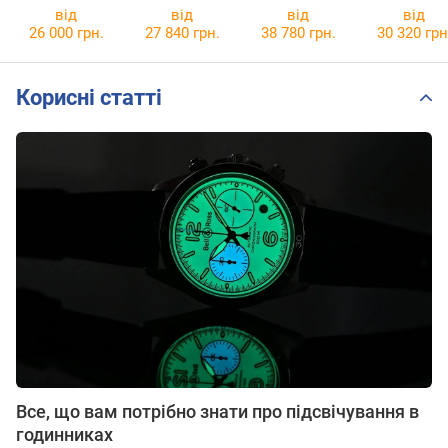
51.00
31.00
51.00
28.00
від
від
від
від
26 000 грн.
27 840 грн.
38 780 грн.
30 320 грн
Корисні статті
Все, що вам потрібно знати про підсвічування в
годинниках