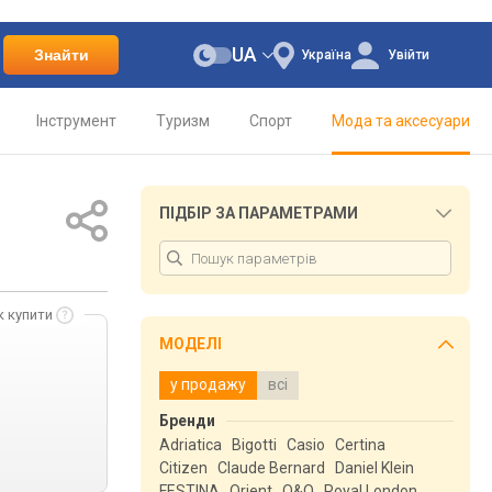
UA
Знайти
Україна
Увійти
Інструмент
Туризм
Спорт
Мода та аксесуари
ПІДБІР ЗА ПАРАМЕТРАМИ
к купити
МОДЕЛІ
у продажу
всі
Бренди
Adriatica
Bigotti
Casio
Certina
Citizen
Claude Bernard
Daniel Klein
FESTINA
Orient
Q&Q
Royal London