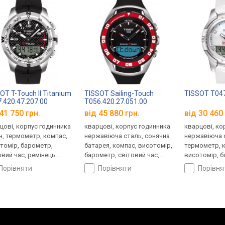
OT T-Touch II Titanium
TISSOT Sailing-Touch
TISSOT T047
.420.47.207.00
T056.420.27.051.00
41 750 грн.
від 45 880 грн.
від 30 460 
цові, корпус годинника
кварцові, корпус годинника
кварцові, ко
н, термометр, компас,
нержавіюча сталь, сонячна
нержавіюча 
томір, барометр,
батарея, компас, висотомір,
термометр, 
овий час, ремінець:
барометр, світовий час,
висотомір, 
нець каучук, WR 100,
ремінець: ремінець каучук,
світовий час
порівняти
порівняти
порівн
царія
WR 100, Швейцарія
ремінець кау
Швейцарія