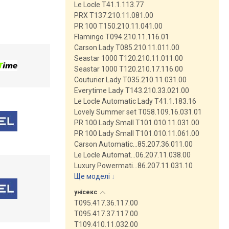
Le Locle T41.1.113.77
PRX T137.210.11.081.00
PR 100 T150.210.11.041.00
Flamingo T094.210.11.116.01
Carson Lady T085.210.11.011.00
Seastar 1000 T120.210.11.011.00
Seastar 1000 T120.210.17.116.00
Couturier Lady T035.210.11.031.00
Everytime Lady T143.210.33.021.00
Le Locle Automatic Lady T41.1.183.16
Lovely Summer set T058.109.16.031.01
PR 100 Lady Small T101.010.11.031.00
PR 100 Lady Small T101.010.11.061.00
Carson Automatic…85.207.36.011.00
Le Locle Automat…06.207.11.038.00
Luxury Powermati…86.207.11.031.10
Ще моделі
↓
унісекс
T095.417.36.117.00
T095.417.37.117.00
T109.410.11.032.00