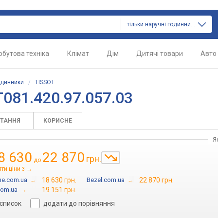
тільки наручні годинники
обутова техніка
Клімат
Дім
Дитячі товари
Авто
одинники
/
TISSOT
081.420.97.057.03
ИТАННЯ
КОРИСНЕ
Я
8 630
22 870
грн.
до
ти ціни
→
3
me.com.ua
→
18 630 грн.
Bezel.com.ua
→
22 870 грн.
com.ua
→
19 151 грн.
 список
додати до порівняння