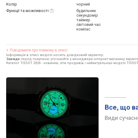
Колір
чорний
Функції та
можливості
будильник
секундомір
таймер
світовий час
компас
Повідомити про помилку в описі
Інформація в описі моделі носить довідковий характер.
Завжди
перед покупкою уточнюйте у менеджера інтернет-магазину характе
Каталог TISSOT 2026
- новинки, хіти продажів і найактуальніші моделі TISSOT
Все, що в
Види сучасно