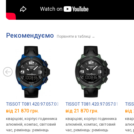
Рекомендуємо
Порівняти в таблиці
→
TISSOT T081.420.97.057.00
TISSOT T081.420.97.057.01
TISS
від 21 870 грн.
від 21 870 грн.
від 
кварцові, корпус годинника
кварцові, корпус годинника
квар
алюміній, компас, світовий
алюміній, компас, світовий
алюм
час, ремінець: ремінець
час, ремінець: ремінець
час,