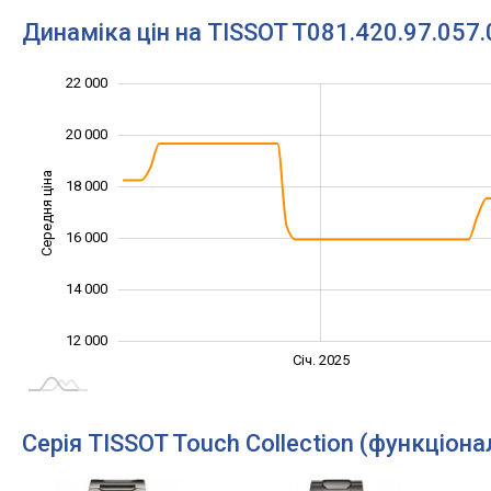
Динаміка цін на TISSOT T081.420.97.057.
11 000
13 000
15 000
24 000
10 000
8 000
22 000
20 000
Середня ціна
18 000
13 000
16 000
14 000
12 000
Січ. 2027
Лип.
Січ. 2025
L
Серія TISSOT Touch Collection (функціона