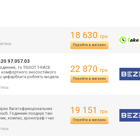
18 630
грн.
итись
Перейти в магазин
420.97.057.03
22 870
одинник, то TISSOT T-RACE
грн.
 комфортного зносостійкого
ого циферблата роблять модель
Перейти в магазин
тись
19 151
серію багатофункціональних
грн.
ouch. Годинник поєднує такі
ник, компас, хронограф і час
Перейти в магазин
тись