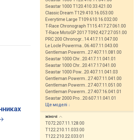
Seastar 1000 T120.410.33.421.00
Classic Dream T129.410.16.053.00
Everytime Large T109.610.16.032.00
T-Race Chronograph T115.417.27.061.00
T-Race MotoGP 2017 T092.427.27.051.00
PRC 200 Chronogr…14.417.11.047.00
Le Locle Powerma…06.407.11.043.00
Gentleman Powerm…27.407.11.081.00
Seastar 1000 Chr…20.417.11.041.01
Seastar 1000 Chr…20.417.17.041.00
Seastar 1000 Pow…20.407.11.041.03
Gentleman Powerm…27.407.11.041.00
Gentleman Powerm…27.407.11.051.00
Gentleman Powerm…27.407.16.041.01
Seastar 2000 Pro…20.607.11.041.01
Ще моделі
↓
инниках
жіночі
T072.207.11.128.00
T122.210.11.033.00
T122.210.22.033.01