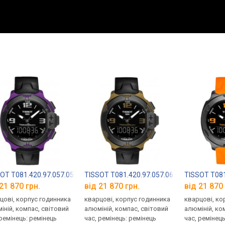
OT T081.420.97.057.05
TISSOT T081.420.97.057.06
TISSOT T081
21 870 грн.
від 21 870 грн.
від 21 870 
цові, корпус годинника
кварцові, корпус годинника
кварцові, ко
іній, компас, світовий
алюміній, компас, світовий
алюміній, ко
 ремінець: ремінець
час, ремінець: ремінець
час, ремінец