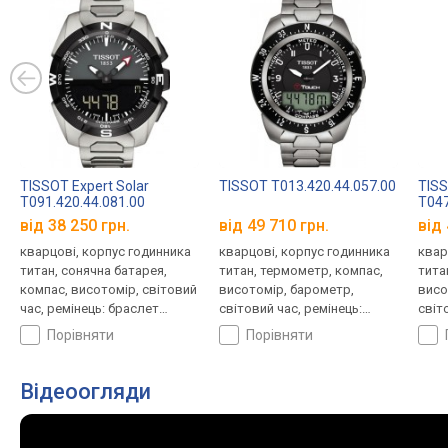
TISSOT Expert Solar
TISSOT T013.420.44.057.00
TISS
T091.420.44.081.00
T047
від 38 250 грн.
від 49 710 грн.
від 
кварцові, корпус годинника
кварцові, корпус годинника
квар
титан, сонячна батарея,
титан, термометр, компас,
тита
компас, висотомір, світовий
висотомір, барометр,
висо
час, ремінець: браслет
світовий час, ремінець:
світ
титан, WR 100, Швейцарія
браслет титан, WR 100,
ремі
порівняти
порівняти
Швейцарія
Швей
Відеоогляди