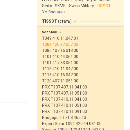
Seiko
SKMEI
Swiss Military
TISSOT
Усі бренди
TISSOT
(
стать
)
чоловічі
T049.410.11.047.01
T081.420.97.057.03
T085.407.16.013.00
T101.410.44.061.00
T101.417.33.051.00
T116.410.11.047.00
T116.410.16.047.00
T120.407.11.051.00
PRX T137.407.11.041.00
PRX T137.407.11.351.00
PRX T137.410.11.041.00
PRX T137.410.11.051.00
PRX T137.410.11.091.00
Bridgeport T71.3.465.13
Expert Solar T091.420.44.081.00
Seastar 1000 T120.410.11.041.00