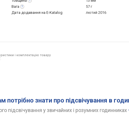
Товщина
13 мм
Вага
57 г
Дата додавання на E-Katalog
лютий 2016
ристики і комплектацію товару
.
ам потрібно знати про підсвічування в год
го підсвічування у звичайних і розумних годинниках