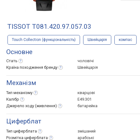
TISSOT T081.420.97.057.03
Touch Collection (функціональність)
Швейцарія
компас
Основне
Стать
чоловічі
Країна походження
бренду
Швейцарія
Механізм
Тип
механізму
кварцові
Калібр
E49.301
Джерело ходу
(живлення)
батарейка
Циферблат
Тип
циферблата
змішаний
Розмітка
циферблата
арабські