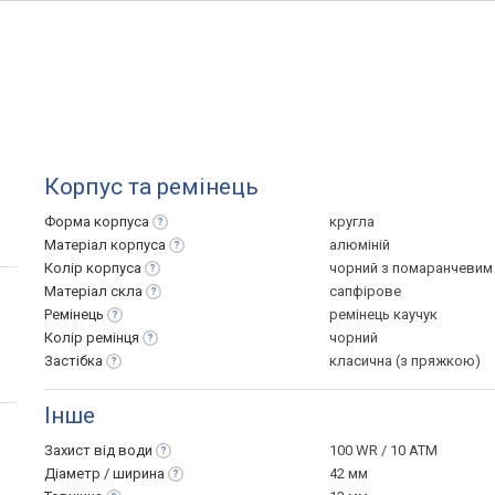
Корпус та ремінець
Форма
корпуса
кругла
Матеріал
корпуса
алюміній
Колір
корпуса
чорний з помаранчевим
Матеріал
скла
сапфірове
Ремінець
ремінець каучук
Колір
ремінця
чорний
Застібка
класична (з пряжкою)
Інше
Захист від
води
100 WR / 10 ATM
Діаметр /
ширина
42 мм