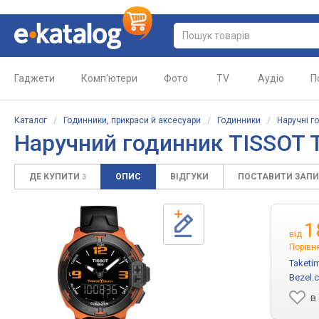
Гаджети
Комп'ютери
Фото
TV
Аудіо
П
Каталог
/
Годинники, прикраси й аксесуари
/
Годинники
/
Наручні г
Наручний годинник TISSOT T
ДЕ КУПИТИ
ОПИС
ВІДГУКИ
ПОСТАВИТИ ЗАП
3
1
від
Порівня
Taketi
Bezel.
в