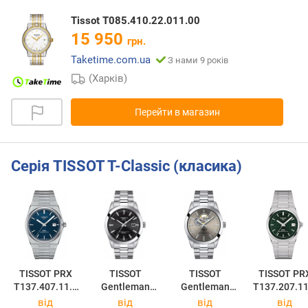
Tissot T085.410.22.011.00
15 950
грн.
Taketime.com.ua
З нами 9 років
(Харків)
Перейти в магазин
Серія TISSOT T-Classic (класика)
TISSOT PRX
TISSOT
TISSOT
TISSOT PR
T137.407.11.0
Gentleman
Gentleman
T137.207.11
41.00
Powermatic 80
Powermatic 80
91.00
від
від
від
від