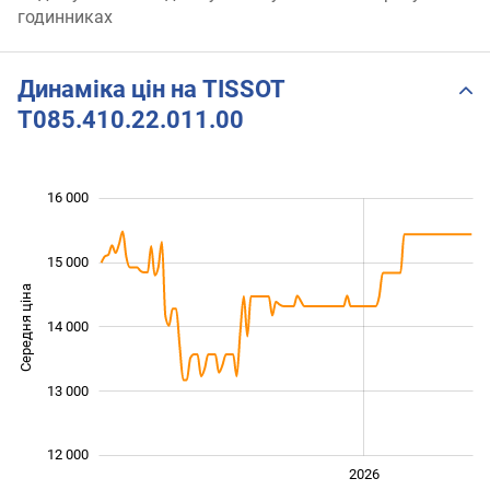
годинниках
Динаміка цін на TISSOT
T085.410.22.011.00
16 000
 000
 500
 500
 500
 500
 000
 000
15 000
Середня ціна
14 000
12 000
13 000
12 000
2024
2025
2028
2026
L