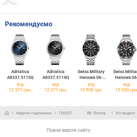
Рекомендуємо
Adriatica
Adriatica
Swiss Military
Swiss Milita
A8337.5115Q
A8337.5114Q
Hanowa 06-
Hanowa 06
5161.2.04.007
5296.04.00
від
від
від
від
12 377 грн.
12 377 грн.
15 930 грн.
15 930 грн
Наручні годинники
TISSOT
Фільтр
Усі моделі
Повна версія сайту