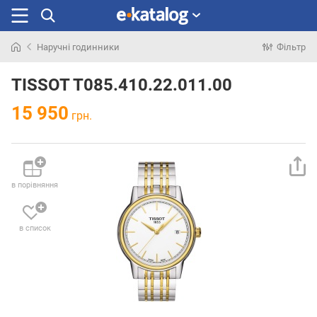
Наручні годинники
Фільтр
Шукали
раніше
TISSOT T085.410.22.011.00
15 950
грн.
в порівняння
в список