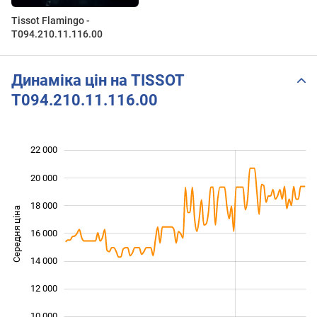
Tissot Flamingo -
T094.210.11.116.00
Динаміка цін на TISSOT
T094.210.11.116.00
22 000
 000
 000
 000
20 000
18 000
Середня ціна
16 000
10 000
14 000
12 000
10 000