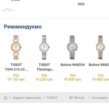
2024
2025
2028
2026
L
Рекомендуємо
TISSOT
TISSOT
Bulova 96W204
Bulova 98W
T094.210.33.1
Flamingo
16.01
T094.210.11.1
від
від
від
від
16.01
19 130 грн.
19 250 грн.
18 600 грн.
18 600 грн
Наручні годинники
TISSOT
Фільтр
Усі моделі