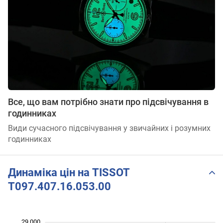
Все, що вам потрібно знати про підсвічування в
годинниках
Види сучасного підсвічування у звичайних і розумних
годинниках
Динаміка цін на TISSOT
T097.407.16.053.00
29 000
 000
 000
 000