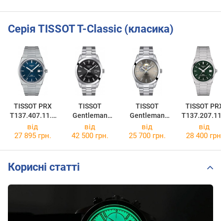
Серія TISSOT T-Classic (класика)
TISSOT PRX
TISSOT
TISSOT
TISSOT PR
T137.407.11.0
Gentleman
Gentleman
T137.207.11
41.00
Powermatic 80
Powermatic 80
91.00
від
від
від
від
Silicium
T127.407.11.0
27 895 грн.
42 500 грн.
25 700 грн.
28 400 грн
T127.407.11.0
81.00
51.00
Корисні статті