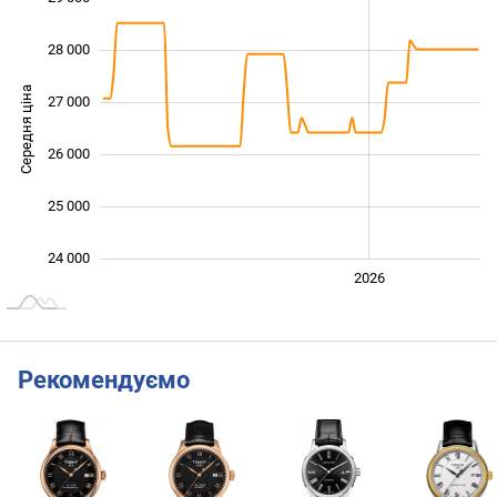
28 000
Середня ціна
27 000
24 000
26 000
25 000
24 000
2024
2025
2028
2026
L
Рекомендуємо