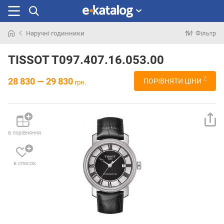
Наручні годинники
Фільтр
Шукали
раніше
TISSOT T097.407.16.053.00
2
28 830 — 29 830
ПОРІВНЯТИ ЦІНИ
грн.
в порівняння
в список