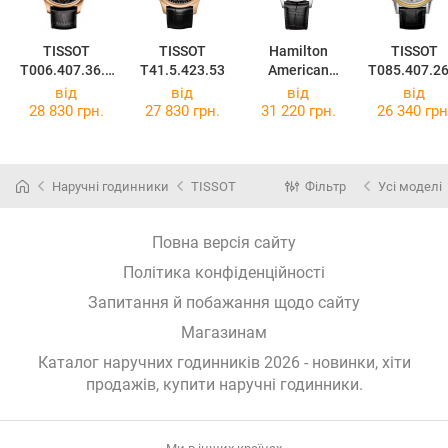
TISSOT
TISSOT
Hamilton
TISSOT
T006.407.36.0
T41.5.423.53
American
T085.407.26
53.00
Classic Valiant
13.00
від
від
від
від
Auto
28 830 грн.
27 830 грн.
31 220 грн.
26 340 грн
H39515734
Наручні годинники
TISSOT
Фільтр
Усі моделі
Повна версія сайту
Політика конфіденційності
Запитання й побажання щодо сайту
Магазинам
Каталог наручних годинників 2026 - новинки, хіти
продажів,
купити наручні годинники
.